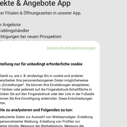
pekte & Angebote App
r Filialen & Öffnungszeiten in unserer App.
e Angebote
ieblingshändler
htigungen bei neuen Prospekten
 Einkauf stressfrei planen
Datenschutzbestimmungen
 App jetzt laden oder QR-Code scannen.
tellung nur für unbedingt erforderliche cookie
erät zu, wie z. B. eindeutige IDs in cookie und anderen
verarbeiten Ihre personenbezogenen Daten möglicherweise
„Einstellungen“. Sie können Ihre Einstellungen akzeptieren,
 klicken oder jederzeit auf die Fingerabdruck-Schaltfläche in
klicken Sie auf den Fingerabdruck oder den Link in der Fußzeile
önnen Sie Ihre Einwilligung widerrufen. Diese Entscheidungen
ten.
ite zu analysieren und Folgendes zu tun:
reduzierter Daten zur Auswahl von Werbeanzeigen. Erstellung
ersonalisierter Werbung. Erstellung von Profilen zur
ierter Inhalte. Messung der Werbeleistung. Messung der