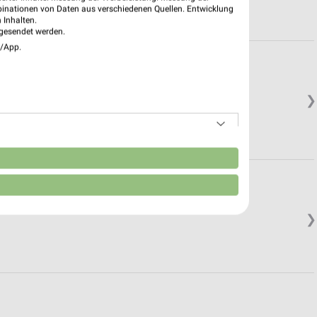
binationen von Daten aus verschiedenen Quellen. Entwicklung
 Inhalten.
gesendet werden.
e/App.
❯
n
❯