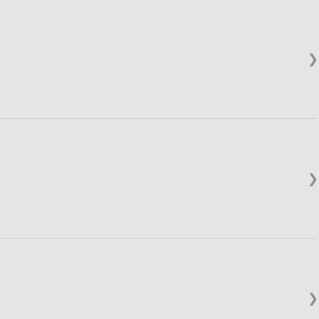
❯
❯
❯