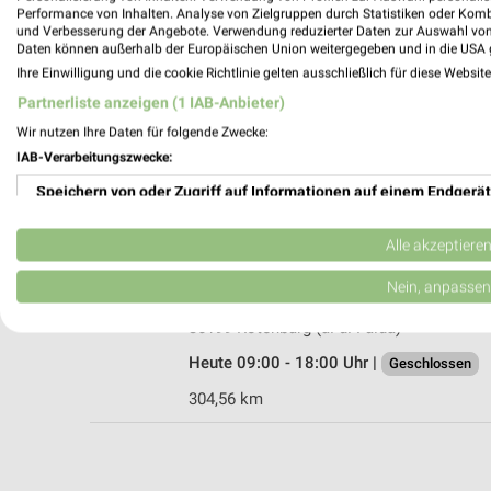
Performance von Inhalten. Analyse von Zielgruppen durch Statistiken oder Kom
und Verbesserung der Angebote. Verwendung reduzierter Daten zur Auswahl von
Daten können außerhalb der Europäischen Union weitergegeben und in die USA 
Ihre Einwilligung und die cookie Richtlinie gelten ausschließlich für diese Websit
Woolworth Rotenburg an der Fulda
Partnerliste anzeigen (1 IAB-Anbieter)
Waldweg 5
Wir nutzen Ihre Daten für folgende Zwecke:
36199 Rotenburg an der Fulda
IAB-Verarbeitungszwecke:
Heute 09:00 - 19:00 Uhr |
Geschlossen
Speichern von oder Zugriff auf Informationen auf einem Endgerät
304,09 km
Verwendung reduzierter Daten zur Auswahl von Werbeanzeigen
Alle akzeptiere
Ernsting's family Rotenburg (a. d. Fulda)
Erstellung von Profilen für personalisierte Werbung
Nein, anpassen
Brückengasse 8
Verwendung von Profilen zur Auswahl personalisierter Werbung
36199 Rotenburg (a. d. Fulda)
Heute 09:00 - 18:00 Uhr |
Geschlossen
Erstellung von Profilen zur Personalisierung von Inhalten
304,56 km
Verwendung von Profilen zur Auswahl personalisierter Inhalte
Messung der Werbeleistung