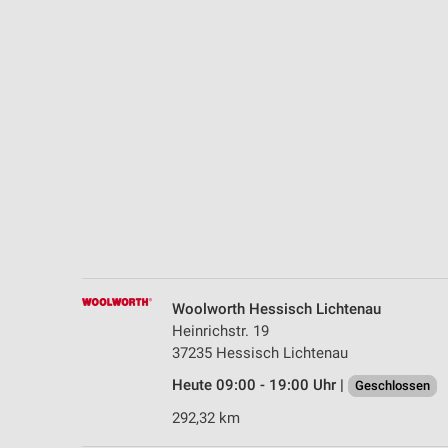
Messung der Performance von Inhalten
Analyse von Zielgruppen durch Statistiken oder Kombinationen 
Quellen
Entwicklung und Verbesserung der Angebote
Verwendung reduzierter Daten zur Auswahl von Inhalten
IAB-Besonderheiten:
Verwendung genauer Standortdaten
Geräte anhand von aktiv angeforderten Informationen identifizie
Nicht-IAB-Verarbeitungszwecke:
Woolworth Hessisch Lichtenau
Notwendig
Heinrichstr. 19
37235 Hessisch Lichtenau
Performance
Heute 09:00 - 19:00 Uhr |
Geschlossen
Funktional
292,32 km
Werbung