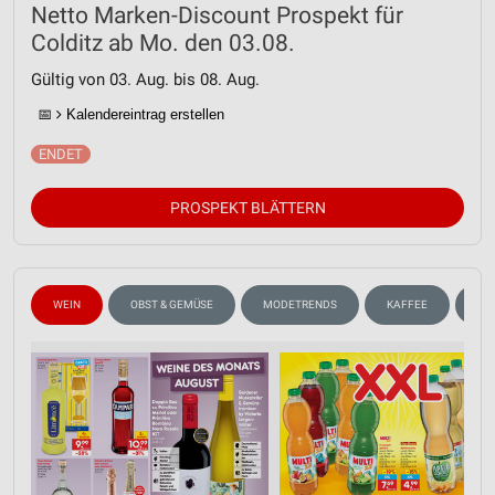
Netto Marken-Discount Prospekt für
Colditz ab Mo. den 03.08.
Gültig von 03. Aug. bis 08. Aug.
📅
Kalendereintrag erstellen
PROSPEKT BLÄTTERN
WEIN
OBST & GEMÜSE
MODETRENDS
KAFFEE
GE