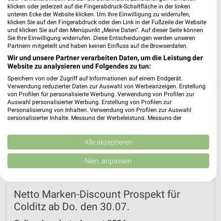
klicken oder jederzeit auf die Fingerabdruck-Schaltfläche in der linken
unteren Ecke der Website klicken. Um Ihre Einwilligung zu widerrufen,
klicken Sie auf den Fingerabdruck oder den Link in der Fußzeile der Website
und klicken Sie auf den Menüpunkt „Meine Daten“. Auf dieser Seite können
Sie Ihre Einwilligung widerrufen. Diese Entscheidungen werden unseren
Partnern mitgeteilt und haben keinen Einfluss auf die Browserdaten.
Wir und unsere Partner verarbeiten Daten, um die Leistung der
Website zu analysieren und Folgendes zu tun:
Speichern von oder Zugriff auf Informationen auf einem Endgerät.
❯
Verwendung reduzierter Daten zur Auswahl von Werbeanzeigen. Erstellung
von Profilen für personalisierte Werbung. Verwendung von Profilen zur
Auswahl personalisierter Werbung. Erstellung von Profilen zur
Personalisierung von Inhalten. Verwendung von Profilen zur Auswahl
personalisierter Inhalte. Messung der Werbeleistung. Messung der
Performance von Inhalten. Analyse von Zielgruppen durch Statistiken oder
Kombinationen von Daten aus verschiedenen Quellen. Entwicklung und
Verbesserung der Angebote. Verwendung reduzierter Daten zur Auswahl
Alle akzeptieren
von Inhalten.
Daten können außerhalb der Europäischen Union weitergegeben und in die
Nein, anpassen
USA gesendet werden.
Ihre Einwilligung und die cookie Richtlinie gelten ausschließlich für diese
Website/App.
Netto Marken-Discount Prospekt für
Partnerliste anzeigen (1 IAB-Anbieter)
Colditz ab Do. den 30.07.
Wir nutzen Ihre Daten für folgende Zwecke: