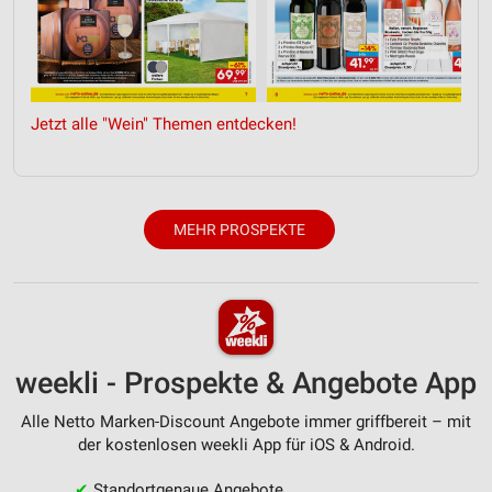
Analyse von Zielgruppen durch Statistiken oder
Kombinationen von Daten aus verschiedenen
Quellen
Entwicklung und Verbesserung der Angebote
Jetzt alle "Wein" Themen entdecken!
Verwendung reduzierter Daten zur Auswahl von
Inhalten
IAB-Besonderheiten:
MEHR PROSPEKTE
Verwendung genauer Standortdaten
Geräte anhand von aktiv angeforderten
Informationen identifizieren
Nicht-IAB-Verarbeitungszwecke:
Notwendig
weekli - Prospekte & Angebote App
Performance
Alle Netto Marken-Discount Angebote immer griffbereit – mit
der kostenlosen weekli App für iOS & Android.
Funktional
✔
Standortgenaue Angebote