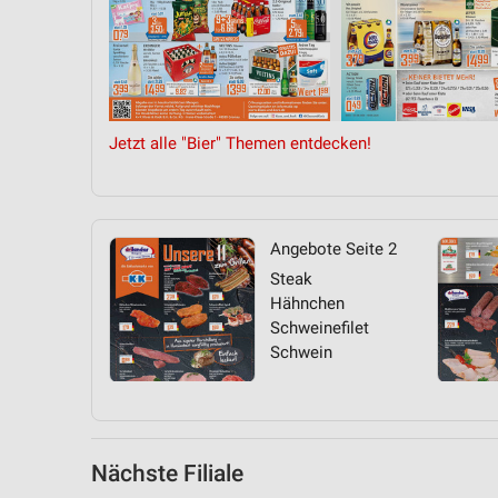
Messung der Performance von Inhalten
Analyse von Zielgruppen durch Statistiken oder Kombinationen 
Quellen
Entwicklung und Verbesserung der Angebote
Jetzt alle "Bier" Themen entdecken!
Verwendung reduzierter Daten zur Auswahl von Inhalten
IAB-Besonderheiten:
Verwendung genauer Standortdaten
Angebote Seite 2
Steak
Geräte anhand von aktiv angeforderten Informationen identifizie
Hähnchen
Nicht-IAB-Verarbeitungszwecke:
Schweinefilet
Schwein
Notwendig
Performance
Funktional
Nächste Filiale
Werbung