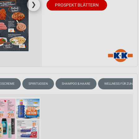
❯
PROSPEKT BLÄTTERN
EISCREME
SPIRITUOSEN
SHAMPOO & HAARE
WELLNESS FÜR ZUHAUS