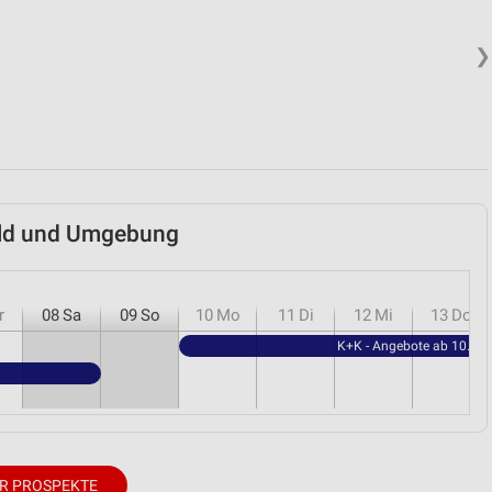
❯
eld und Umgebung
r
08
Sa
09
So
10
Mo
11
Di
12
Mi
13
Do
K+K - Angebote ab 10.08.
R PROSPEKTE