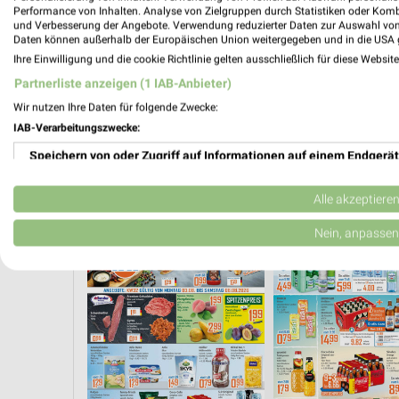
Performance von Inhalten. Analyse von Zielgruppen durch Statistiken oder Kom
und Verbesserung der Angebote. Verwendung reduzierter Daten zur Auswahl von
Daten können außerhalb der Europäischen Union weitergegeben und in die USA 
Ihre Einwilligung und die cookie Richtlinie gelten ausschließlich für diese Websit
Partnerliste anzeigen (1 IAB-Anbieter)
Wir nutzen Ihre Daten für folgende Zwecke:
IAB-Verarbeitungszwecke:
Speichern von oder Zugriff auf Informationen auf einem Endgerät
Verwendung reduzierter Daten zur Auswahl von Werbeanzeigen
Alle akzeptiere
BIER
WEIN
GETRÄNKE
FLEISCH & WURST
Erstellung von Profilen für personalisierte Werbung
Nein, anpassen
Verwendung von Profilen zur Auswahl personalisierter Werbung
Erstellung von Profilen zur Personalisierung von Inhalten
Verwendung von Profilen zur Auswahl personalisierter Inhalte
Messung der Werbeleistung