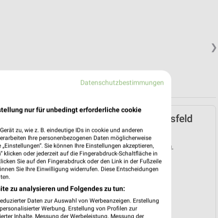
❯
Datenschutzbestimmungen
tellung nur für unbedingt erforderliche cookie
K+K Prospekt für Coesfeld
ab Mo. den 03.08.
erät zu, wie z. B. eindeutige IDs in cookie und anderen
verarbeiten Ihre personenbezogenen Daten möglicherweise
„Einstellungen“. Sie können Ihre Einstellungen akzeptieren,
Gültig von 03. Aug. bis 08. Aug.
 klicken oder jederzeit auf die Fingerabdruck-Schaltfläche in
klicken Sie auf den Fingerabdruck oder den Link in der Fußzeile
📅
Kalendereintrag erstellen
önnen Sie Ihre Einwilligung widerrufen. Diese Entscheidungen
ten.
ite zu analysieren und Folgendes zu tun:
❯
reduzierter Daten zur Auswahl von Werbeanzeigen. Erstellung
PROSPEKT BLÄTTERN
ersonalisierter Werbung. Erstellung von Profilen zur
ierter Inhalte. Messung der Werbeleistung. Messung der