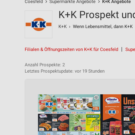
Coesfeld
Supermärkte Angebote
K+K Angebote
K+K Prospekt und
K+K
› Wenn Lebensmittel, dann K+K
Filialen & Öffnungszeiten von K+K für Coesfeld
Supe
Anzahl Prospekte: 2
Letztes Prospektupdate: vor 19 Stunden