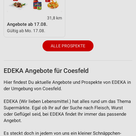
Verwendung reduzierter Daten zur Auswahl von
Inhalten
IAB-Besonderheiten:
31,8 km
Angebote ab 17.08.
Verwendung genauer Standortdaten
Gültig ab Mo. 17.08.
Geräte anhand von aktiv angeforderten
Informationen identifizieren
ALLE PROSPEKTE
Nicht-IAB-Verarbeitungszwecke:
Notwendig
EDEKA Angebote für Coesfeld
Performance
Hier findest Du aktuelle Angebote und Prospekte von EDEKA in
der Umgebung von Coesfeld.
Funktional
EDEKA (Wir lieben Lebensmittel.) hat alles rund um das Thema
Werbung
Supermärkte. Egal ob Ihr auf der Suche nach Fleisch, Wurst
oder Geflügel seid, bei EDEKA findet Ihr immer das passende
Angebot.
Es steckt doch in jedem von uns ein kleiner Schnäppchen-