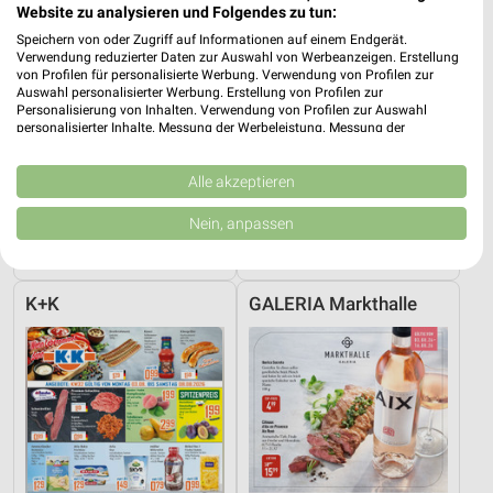
Website zu analysieren und Folgendes zu tun:
Speichern von oder Zugriff auf Informationen auf einem Endgerät.
Verwendung reduzierter Daten zur Auswahl von Werbeanzeigen. Erstellung
von Profilen für personalisierte Werbung. Verwendung von Profilen zur
Auswahl personalisierter Werbung. Erstellung von Profilen zur
Personalisierung von Inhalten. Verwendung von Profilen zur Auswahl
personalisierter Inhalte. Messung der Werbeleistung. Messung der
Performance von Inhalten. Analyse von Zielgruppen durch Statistiken oder
Kombinationen von Daten aus verschiedenen Quellen. Entwicklung und
Verbesserung der Angebote. Verwendung reduzierter Daten zur Auswahl
Alle akzeptieren
von Inhalten.
0,3 km
0,8 km
Daten können außerhalb der Europäischen Union weitergegeben und in die
Nein, anpassen
Angebote ab 06.08.
Angebote ab 03.08.
USA gesendet werden.
Gültig bis Mi. 12.08.
Noch morgen gültig
Ihre Einwilligung und die cookie Richtlinie gelten ausschließlich für diese
Website/App.
K+K
GALERIA Markthalle
Partnerliste anzeigen (1 IAB-Anbieter)
Wir nutzen Ihre Daten für folgende Zwecke:
IAB-Verarbeitungszwecke:
Speichern von oder Zugriff auf Informationen
auf einem Endgerät
Verwendung reduzierter Daten zur Auswahl von
Werbeanzeigen