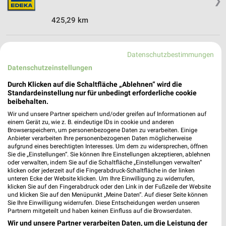
❯
425,29 km
EDEKA Angebote in Billerbeck
Datenschutzbestimmungen
Billerbeck, Deutschland
Datenschutzeinstellungen
❯
Durch Klicken auf die Schaltfläche „Ablehnen“ wird die
420,34 km
Standardeinstellung nur für unbedingt erforderliche cookie
beibehalten.
Wir und unsere Partner speichern und/oder greifen auf Informationen auf
Supermärkte Angebote für Coesfeld und
einem Gerät zu, wie z. B. eindeutige IDs in cookie und anderen
Umgebung
Browserspeichern, um personenbezogene Daten zu verarbeiten. Einige
Anbieter verarbeiten Ihre personenbezogenen Daten möglicherweise
aufgrund eines berechtigten Interesses. Um dem zu widersprechen, öffnen
5 Prospekte
Sie die „Einstellungen“. Sie können Ihre Einstellungen akzeptieren, ablehnen
oder verwalten, indem Sie auf die Schaltfläche „Einstellungen verwalten“
klicken oder jederzeit auf die Fingerabdruck-Schaltfläche in der linken
Kaufland
REWE
unteren Ecke der Website klicken. Um Ihre Einwilligung zu widerrufen,
klicken Sie auf den Fingerabdruck oder den Link in der Fußzeile der Website
und klicken Sie auf den Menüpunkt „Meine Daten“. Auf dieser Seite können
Sie Ihre Einwilligung widerrufen. Diese Entscheidungen werden unseren
Partnern mitgeteilt und haben keinen Einfluss auf die Browserdaten.
Wir und unsere Partner verarbeiten Daten, um die Leistung der