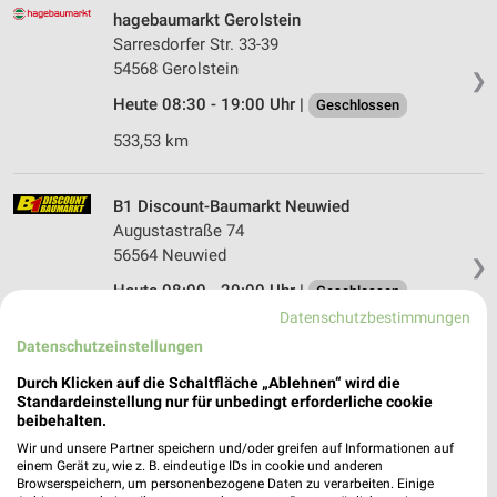
hagebaumarkt Gerolstein
Sarresdorfer Str. 33-39
54568 Gerolstein
❯
Heute 08:30 - 19:00 Uhr |
Geschlossen
533,53 km
B1 Discount-Baumarkt Neuwied
Augustastraße 74
56564 Neuwied
❯
Heute 08:00 - 20:00 Uhr |
Geschlossen
Datenschutzbestimmungen
471,48 km • Angebote: 1 Prospekt
Datenschutzeinstellungen
Durch Klicken auf die Schaltfläche „Ablehnen“ wird die
hagebaumarkt Hillesheim
Standardeinstellung nur für unbedingt erforderliche cookie
Kölner Straße 55
beibehalten.
54576 Hillesheim
Wir und unsere Partner speichern und/oder greifen auf Informationen auf
❯
einem Gerät zu, wie z. B. eindeutige IDs in cookie und anderen
Heute 08:30 - 19:00 Uhr |
Geschlossen
Browserspeichern, um personenbezogene Daten zu verarbeiten. Einige