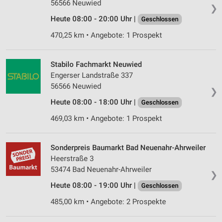
56566 Neuwied
Partnerliste anzeigen (1 IAB-Anbieter)
❯
Wir nutzen Ihre Daten für folgende Zwecke:
Heute 08:00 - 20:00 Uhr |
Geschlossen
IAB-Verarbeitungszwecke:
470,25 km • Angebote: 1 Prospekt
Speichern von oder Zugriff auf Informationen
auf einem Endgerät
Stabilo Fachmarkt Neuwied
Verwendung reduzierter Daten zur Auswahl von
Engerser Landstraße 337
Werbeanzeigen
56566 Neuwied
❯
Erstellung von Profilen für personalisierte
Heute 08:00 - 18:00 Uhr |
Geschlossen
Werbung
469,03 km • Angebote: 1 Prospekt
Verwendung von Profilen zur Auswahl
personalisierter Werbung
Sonderpreis Baumarkt Bad Neuenahr-Ahrweiler
Erstellung von Profilen zur Personalisierung
Heerstraße 3
von Inhalten
53474 Bad Neuenahr-Ahrweiler
❯
Heute 08:00 - 19:00 Uhr |
Geschlossen
Verwendung von Profilen zur Auswahl
personalisierter Inhalte
485,00 km • Angebote: 2 Prospekte
Messung der Werbeleistung