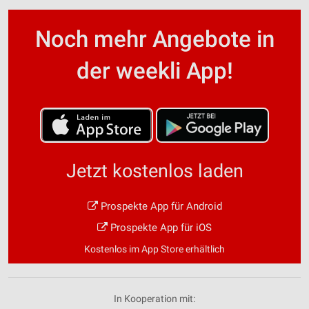
Noch mehr Angebote in
der weekli App!
Jetzt kostenlos laden
Prospekte App für Android
Prospekte App für iOS
Kostenlos im App Store erhältlich
In Kooperation mit: