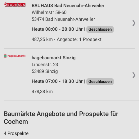
BAUHAUS Bad Neuenahr-Ahrweiler
Messung der Performance von Inhalten
Wilhelmstr 58-60
53474 Bad Neuenahr-Ahrweiler
Analyse von Zielgruppen durch Statistiken oder
❯
Kombinationen von Daten aus verschiedenen
Heute 08:00 - 20:00 Uhr |
Geschlossen
Quellen
487,25 km • Angebote: 1 Prospekt
Entwicklung und Verbesserung der Angebote
Verwendung reduzierter Daten zur Auswahl von
hagebaumarkt Sinzig
Inhalten
Lindenstr. 23
53489 Sinzig
IAB-Besonderheiten:
❯
Heute 07:00 - 18:30 Uhr |
Geschlossen
Verwendung genauer Standortdaten
478,38 km
Geräte anhand von aktiv angeforderten
Informationen identifizieren
Nicht-IAB-Verarbeitungszwecke:
Baumärkte Angebote und Prospekte für
Notwendig
Cochem
Performance
4 Prospekte