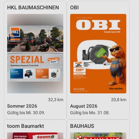
Funktional
HKL BAUMASCHINEN
OBI
Werbung
32,3 km
20,8 km
Sommer 2026
August 2026
Gültig bis Mi. 30.09.
Gültig bis Mo. 31.08.
toom Baumarkt
BAUHAUS