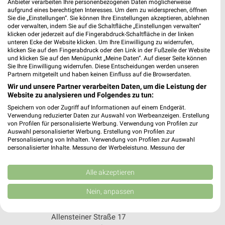
Anbieter verarbeiten Ihre personenbezogenen Daten möglicherweise
527,92 km
aufgrund eines berechtigten Interesses. Um dem zu widersprechen, öffnen
Sie die „Einstellungen“. Sie können Ihre Einstellungen akzeptieren, ablehnen
oder verwalten, indem Sie auf die Schaltfläche „Einstellungen verwalten“
klicken oder jederzeit auf die Fingerabdruck-Schaltfläche in der linken
HORNBACH Koblenz
unteren Ecke der Website klicken. Um Ihre Einwilligung zu widerrufen,
August Thyssen Strasse 10
klicken Sie auf den Fingerabdruck oder den Link in der Fußzeile der Website
und klicken Sie auf den Menüpunkt „Meine Daten“. Auf dieser Seite können
56070 Koblenz
❯
Sie Ihre Einwilligung widerrufen. Diese Entscheidungen werden unseren
Partnern mitgeteilt und haben keinen Einfluss auf die Browserdaten.
Heute 07:00 - 20:00 Uhr |
Geschlossen
Wir und unsere Partner verarbeiten Daten, um die Leistung der
469,19 km
Website zu analysieren und Folgendes zu tun:
Speichern von oder Zugriff auf Informationen auf einem Endgerät.
Verwendung reduzierter Daten zur Auswahl von Werbeanzeigen. Erstellung
BAUHAUS Koblenz-Lützel
von Profilen für personalisierte Werbung. Verwendung von Profilen zur
Auswahl personalisierter Werbung. Erstellung von Profilen zur
Otto-Schönhagen-Str 1
Personalisierung von Inhalten. Verwendung von Profilen zur Auswahl
56070 Koblenz-Lützel
❯
personalisierter Inhalte. Messung der Werbeleistung. Messung der
Performance von Inhalten. Analyse von Zielgruppen durch Statistiken oder
Heute 08:00 - 20:00 Uhr |
Geschlossen
Kombinationen von Daten aus verschiedenen Quellen. Entwicklung und
Verbesserung der Angebote. Verwendung reduzierter Daten zur Auswahl
Alle akzeptieren
468,54 km • Angebote: 1 Prospekt
von Inhalten.
Daten können außerhalb der Europäischen Union weitergegeben und in die
Nein, anpassen
USA gesendet werden.
BAUHAUS Neuwied
Ihre Einwilligung und die cookie Richtlinie gelten ausschließlich für diese
Website/App.
Allensteiner Straße 17