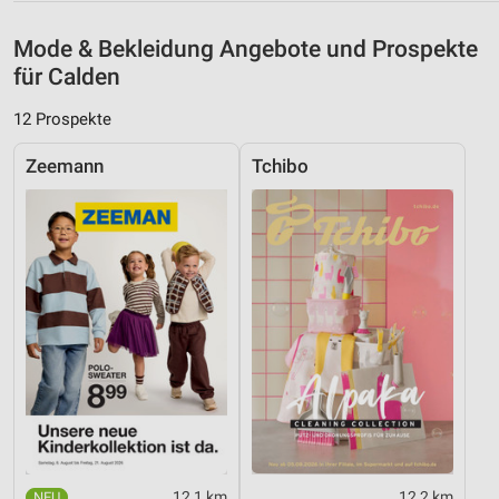
Speichern von oder Zugriff auf Informationen
auf einem Endgerät
Mode & Bekleidung Angebote und Prospekte
Verwendung reduzierter Daten zur Auswahl von
für Calden
Werbeanzeigen
12 Prospekte
Erstellung von Profilen für personalisierte
Werbung
Zeemann
Tchibo
Verwendung von Profilen zur Auswahl
personalisierter Werbung
Erstellung von Profilen zur Personalisierung
von Inhalten
Verwendung von Profilen zur Auswahl
personalisierter Inhalte
Messung der Werbeleistung
Messung der Performance von Inhalten
Analyse von Zielgruppen durch Statistiken oder
12,1 km
12,2 km