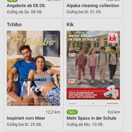
Kombinationen von Daten aus verschiedenen
Angebote ab 08.08.
Alpaka cleaning collection
Quellen
Gültig ab Sa. 08.08.
Gültig bis Di. 01.09.
Entwicklung und Verbesserung der Angebote
Tchibo
Kik
Verwendung reduzierter Daten zur Auswahl von
Inhalten
IAB-Besonderheiten:
Verwendung genauer Standortdaten
Geräte anhand von aktiv angeforderten
Informationen identifizieren
Nicht-IAB-Verarbeitungszwecke:
Notwendig
Performance
12,2 km
0,6 km
Funktional
Inspiriert vom Meer
Mehr Spass in der Schule
Gültig bis Di. 25.08.
Gültig ab Mo. 10.08.
Werbung