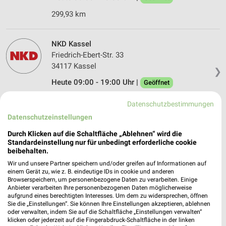
299,93 km
NKD Kassel
Friedrich-Ebert-Str. 33
34117 Kassel
❯
Heute 09:00 - 19:00 Uhr |
Geöffnet
300,40 km • Angebote: 2 Prospekte
Datenschutzbestimmungen
Datenschutzeinstellungen
H&M City Point
Durch Klicken auf die Schaltfläche „Ablehnen“ wird die
CityPoint
Standardeinstellung nur für unbedingt erforderliche cookie
34117 City Point
beibehalten.
❯
Wir und unsere Partner speichern und/oder greifen auf Informationen auf
Heute 09:30 - 20:00 Uhr |
Geöffnet
einem Gerät zu, wie z. B. eindeutige IDs in cookie und anderen
Browserspeichern, um personenbezogene Daten zu verarbeiten. Einige
300,77 km
Anbieter verarbeiten Ihre personenbezogenen Daten möglicherweise
aufgrund eines berechtigten Interesses. Um dem zu widersprechen, öffnen
Sie die „Einstellungen“. Sie können Ihre Einstellungen akzeptieren, ablehnen
oder verwalten, indem Sie auf die Schaltfläche „Einstellungen verwalten“
KiK Kassel Stern
klicken oder jederzeit auf die Fingerabdruck-Schaltfläche in der linken
Kurt-Schumacher Straße 7