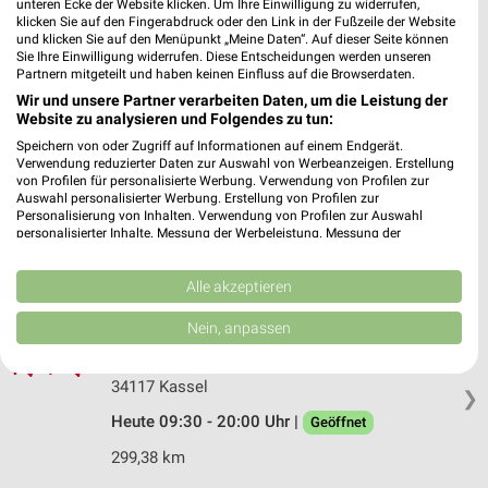
unteren Ecke der Website klicken. Um Ihre Einwilligung zu widerrufen,
34117 Kassel Stern
klicken Sie auf den Fingerabdruck oder den Link in der Fußzeile der Website
❯
und klicken Sie auf den Menüpunkt „Meine Daten“. Auf dieser Seite können
Heute 09:00 - 20:00 Uhr |
Geöffnet
Sie Ihre Einwilligung widerrufen. Diese Entscheidungen werden unseren
Partnern mitgeteilt und haben keinen Einfluss auf die Browserdaten.
299,28 km • Angebote: 1 Prospekt
Wir und unsere Partner verarbeiten Daten, um die Leistung der
Website zu analysieren und Folgendes zu tun:
Speichern von oder Zugriff auf Informationen auf einem Endgerät.
Ernsting's family Kassel
Verwendung reduzierter Daten zur Auswahl von Werbeanzeigen. Erstellung
Untere Königsstraße 58
von Profilen für personalisierte Werbung. Verwendung von Profilen zur
Auswahl personalisierter Werbung. Erstellung von Profilen zur
34117 Kassel
❯
Personalisierung von Inhalten. Verwendung von Profilen zur Auswahl
personalisierter Inhalte. Messung der Werbeleistung. Messung der
Heute 09:30 - 20:00 Uhr |
Geöffnet
Performance von Inhalten. Analyse von Zielgruppen durch Statistiken oder
Kombinationen von Daten aus verschiedenen Quellen. Entwicklung und
299,25 km
Verbesserung der Angebote. Verwendung reduzierter Daten zur Auswahl
Alle akzeptieren
von Inhalten.
Daten können außerhalb der Europäischen Union weitergegeben und in die
Nein, anpassen
H&M Kassel
USA gesendet werden.
Königsplatz 61
Ihre Einwilligung und die cookie Richtlinie gelten ausschließlich für diese
Website/App.
34117 Kassel
❯
Partnerliste anzeigen (1 IAB-Anbieter)
Heute 09:30 - 20:00 Uhr |
Geöffnet
Wir nutzen Ihre Daten für folgende Zwecke:
299,38 km
IAB-Verarbeitungszwecke: