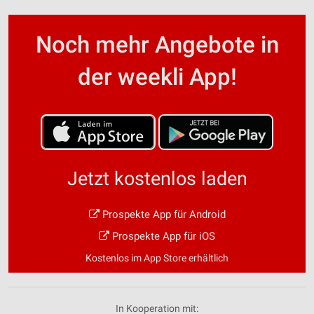
Noch mehr Angebote in
der weekli App!
Jetzt kostenlos laden
Prospekte App für Android
Prospekte App für iOS
Kostenlos im App Store erhältlich
In Kooperation mit: