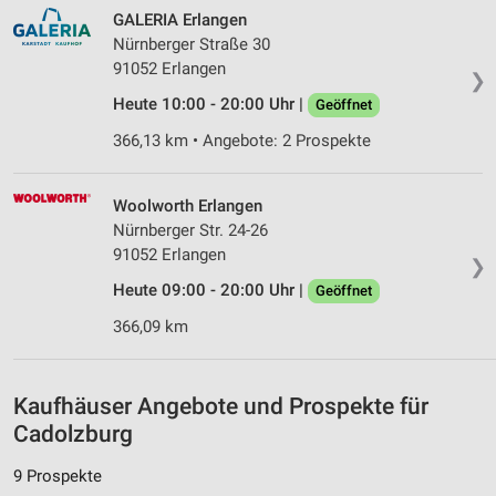
Partnerliste anzeigen (1 IAB-Anbieter)
GALERIA Erlangen
Wir nutzen Ihre Daten für folgende Zwecke:
Nürnberger Straße 30
IAB-Verarbeitungszwecke:
91052 Erlangen
❯
Speichern von oder Zugriff auf Informationen
Heute 10:00 - 20:00 Uhr |
Geöffnet
auf einem Endgerät
366,13 km • Angebote: 2 Prospekte
Verwendung reduzierter Daten zur Auswahl von
Werbeanzeigen
Woolworth Erlangen
Erstellung von Profilen für personalisierte
Nürnberger Str. 24-26
Werbung
91052 Erlangen
❯
Heute 09:00 - 20:00 Uhr |
Geöffnet
Verwendung von Profilen zur Auswahl
personalisierter Werbung
366,09 km
Erstellung von Profilen zur Personalisierung
von Inhalten
Kaufhäuser Angebote und Prospekte für
Verwendung von Profilen zur Auswahl
Cadolzburg
personalisierter Inhalte
9 Prospekte
Messung der Werbeleistung