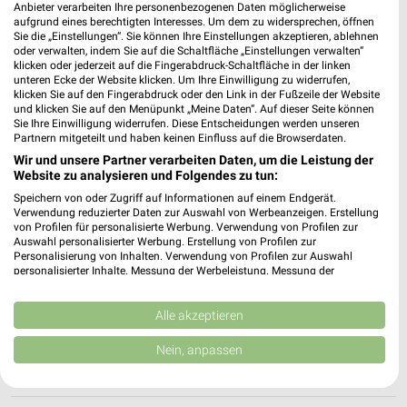
90443 Nürnberg
Anbieter verarbeiten Ihre personenbezogenen Daten möglicherweise
❯
aufgrund eines berechtigten Interesses. Um dem zu widersprechen, öffnen
Heute 09:00 - 22:00 Uhr |
Geöffnet
Sie die „Einstellungen“. Sie können Ihre Einstellungen akzeptieren, ablehnen
oder verwalten, indem Sie auf die Schaltfläche „Einstellungen verwalten“
378,45 km • Angebote: 5 Prospekte
klicken oder jederzeit auf die Fingerabdruck-Schaltfläche in der linken
unteren Ecke der Website klicken. Um Ihre Einwilligung zu widerrufen,
klicken Sie auf den Fingerabdruck oder den Link in der Fußzeile der Website
und klicken Sie auf den Menüpunkt „Meine Daten“. Auf dieser Seite können
Ernsting's family Nürnberg
Sie Ihre Einwilligung widerrufen. Diese Entscheidungen werden unseren
Äussere Bayreuther Str. 80
Partnern mitgeteilt und haben keinen Einfluss auf die Browserdaten.
90491 Nürnberg
Wir und unsere Partner verarbeiten Daten, um die Leistung der
❯
Website zu analysieren und Folgendes zu tun:
Heute 09:30 - 20:00 Uhr |
Geöffnet
Speichern von oder Zugriff auf Informationen auf einem Endgerät.
Verwendung reduzierter Daten zur Auswahl von Werbeanzeigen. Erstellung
375,58 km
von Profilen für personalisierte Werbung. Verwendung von Profilen zur
Auswahl personalisierter Werbung. Erstellung von Profilen zur
Personalisierung von Inhalten. Verwendung von Profilen zur Auswahl
Woolworth Nürnberg
personalisierter Inhalte. Messung der Werbeleistung. Messung der
Performance von Inhalten. Analyse von Zielgruppen durch Statistiken oder
Äußere Bayreuther Str. 80
Kombinationen von Daten aus verschiedenen Quellen. Entwicklung und
90491 Nürnberg
Verbesserung der Angebote. Verwendung reduzierter Daten zur Auswahl
Alle akzeptieren
❯
von Inhalten.
Heute 09:00 - 20:00 Uhr |
Geöffnet
Daten können außerhalb der Europäischen Union weitergegeben und in die
Nein, anpassen
USA gesendet werden.
375,58 km
Ihre Einwilligung und die cookie Richtlinie gelten ausschließlich für diese
Website/App.