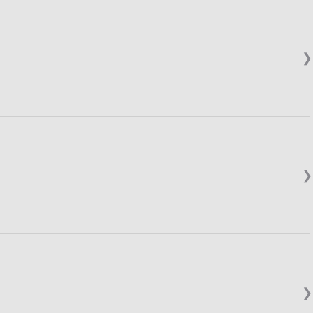
❯
❯
❯