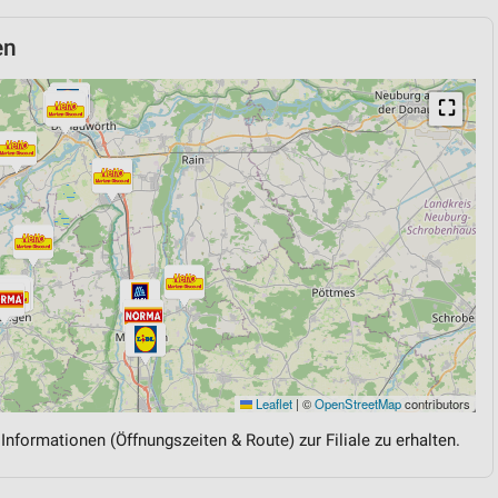
en
⛶
Leaflet
|
©
OpenStreetMap
contributors
 Informationen (Öffnungszeiten & Route) zur Filiale zu erhalten.