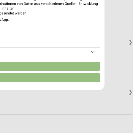
binationen von Daten aus verschiedenen Quellen. Entwicklung
 Inhalten.
gesendet werden.
e/App.
❯
n
❯