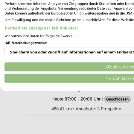
Performance von Inhalten. Analyse von Zielgruppen durch Statistiken oder Kom
und Verbesserung der Angebote. Verwendung reduzierter Daten zur Auswahl von
Daten können außerhalb der Europäischen Union weitergegeben und in die USA 
Ihre Einwilligung und die cookie Richtlinie gelten ausschließlich für diese Websit
Lidl Wertingen
Partnerliste anzeigen (1 IAB-Anbieter)
Industriestr. 2c
Wir nutzen Ihre Daten für folgende Zwecke:
86637 Wertingen
IAB-Verarbeitungszwecke:
Heute 07:00 - 20:00 Uhr |
Geschlossen
Speichern von oder Zugriff auf Informationen auf einem Endgerät
480,16 km • Angebote: 2 Prospekte
Verwendung reduzierter Daten zur Auswahl von Werbeanzeigen
Alle akzeptiere
Netto Marken-Discount Wertingen
Erstellung von Profilen für personalisierte Werbung
Nein, anpassen
Gottmannshofer Str. 1
Verwendung von Profilen zur Auswahl personalisierter Werbung
86637 Wertingen
Heute 07:00 - 20:00 Uhr |
Geschlossen
Erstellung von Profilen zur Personalisierung von Inhalten
480,41 km • Angebote: 3 Prospekte
Verwendung von Profilen zur Auswahl personalisierter Inhalte
Messung der Werbeleistung