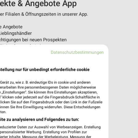
pekte & Angebote App
r Filialen & Öffnungszeiten in unserer App.
e Angebote
ieblingshändler
htigungen bei neuen Prospekten
 Einkauf stressfrei planen
Datenschutzbestimmungen
 App jetzt laden oder QR-Code scannen.
tellung nur für unbedingt erforderliche cookie
erät zu, wie z. B. eindeutige IDs in cookie und anderen
verarbeiten Ihre personenbezogenen Daten möglicherweise
„Einstellungen“. Sie können Ihre Einstellungen akzeptieren,
 klicken oder jederzeit auf die Fingerabdruck-Schaltfläche in
klicken Sie auf den Fingerabdruck oder den Link in der Fußzeile
önnen Sie Ihre Einwilligung widerrufen. Diese Entscheidungen
ten.
ite zu analysieren und Folgendes zu tun:
reduzierter Daten zur Auswahl von Werbeanzeigen. Erstellung
ersonalisierter Werbung. Erstellung von Profilen zur
ierter Inhalte. Messung der Werbeleistung. Messung der