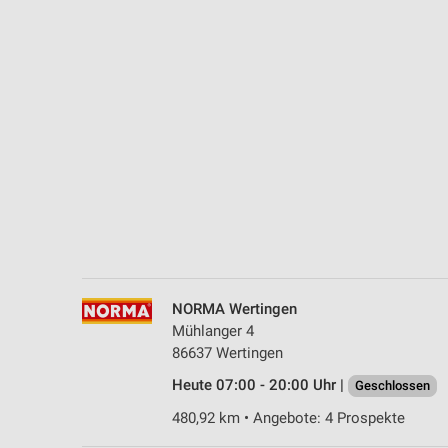
Messung der Performance von Inhalten
Analyse von Zielgruppen durch Statistiken oder Kombinationen 
Quellen
Entwicklung und Verbesserung der Angebote
Verwendung reduzierter Daten zur Auswahl von Inhalten
IAB-Besonderheiten:
Verwendung genauer Standortdaten
Geräte anhand von aktiv angeforderten Informationen identifizie
Nicht-IAB-Verarbeitungszwecke:
NORMA Wertingen
Notwendig
Mühlanger 4
86637 Wertingen
Performance
Heute 07:00 - 20:00 Uhr |
Geschlossen
Funktional
480,92 km • Angebote: 4 Prospekte
Werbung