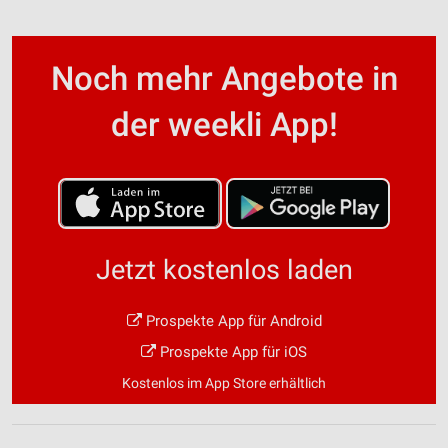
Noch mehr Angebote in
der weekli App!
Jetzt kostenlos laden
Prospekte App für Android
Prospekte App für iOS
Kostenlos im App Store erhältlich