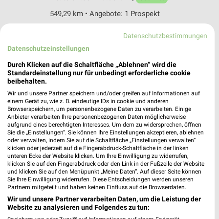
549,29 km • Angebote: 1 Prospekt
Datenschutzbestimmungen
H&M Primasens
Datenschutzeinstellungen
Hauptstraße 13-15
66953 Primasens
Durch Klicken auf die Schaltfläche „Ablehnen“ wird die
❯
Standardeinstellung nur für unbedingt erforderliche cookie
Heute 09:30 - 19:00 Uhr |
Geöffnet
beibehalten.
Wir und unsere Partner speichern und/oder greifen auf Informationen auf
549,19 km
einem Gerät zu, wie z. B. eindeutige IDs in cookie und anderen
Browserspeichern, um personenbezogene Daten zu verarbeiten. Einige
Anbieter verarbeiten Ihre personenbezogenen Daten möglicherweise
KiK Pirmasens
aufgrund eines berechtigten Interesses. Um dem zu widersprechen, öffnen
Sie die „Einstellungen“. Sie können Ihre Einstellungen akzeptieren, ablehnen
Winzlerstraße 90
oder verwalten, indem Sie auf die Schaltfläche „Einstellungen verwalten“
66955 Pirmasens
klicken oder jederzeit auf die Fingerabdruck-Schaltfläche in der linken
❯
unteren Ecke der Website klicken. Um Ihre Einwilligung zu widerrufen,
Heute 09:00 - 18:30 Uhr |
Geöffnet
klicken Sie auf den Fingerabdruck oder den Link in der Fußzeile der Website
und klicken Sie auf den Menüpunkt „Meine Daten“. Auf dieser Seite können
549,86 km • Angebote: 1 Prospekt
Sie Ihre Einwilligung widerrufen. Diese Entscheidungen werden unseren
Partnern mitgeteilt und haben keinen Einfluss auf die Browserdaten.
Wir und unsere Partner verarbeiten Daten, um die Leistung der
AWG Mode Center Pirmasens
Website zu analysieren und Folgendes zu tun:
Zweibrücker Str. 149