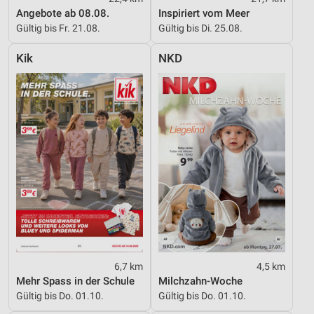
Angebote ab 08.08.
Inspiriert vom Meer
IAB-Besonderheiten:
Gültig bis Fr. 21.08.
Gültig bis Di. 25.08.
Verwendung genauer Standortdaten
Kik
NKD
Geräte anhand von aktiv angeforderten
Informationen identifizieren
Nicht-IAB-Verarbeitungszwecke:
Notwendig
Performance
Funktional
Werbung
6,7 km
4,5 km
Mehr Spass in der Schule
Milchzahn-Woche
Gültig bis Do. 01.10.
Gültig bis Do. 01.10.