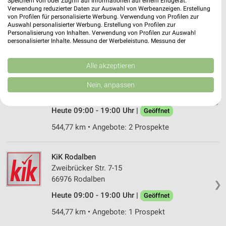
Speichern von oder Zugriff auf Informationen auf einem Endgerät.
Verwendung reduzierter Daten zur Auswahl von Werbeanzeigen. Erstellung
66953 Pirmasens
❯
von Profilen für personalisierte Werbung. Verwendung von Profilen zur
Auswahl personalisierter Werbung. Erstellung von Profilen zur
Heute 09:00 - 18:00 Uhr |
Geöffnet
Personalisierung von Inhalten. Verwendung von Profilen zur Auswahl
personalisierter Inhalte. Messung der Werbeleistung. Messung der
548,59 km
Performance von Inhalten. Analyse von Zielgruppen durch Statistiken oder
Kombinationen von Daten aus verschiedenen Quellen. Entwicklung und
Verbesserung der Angebote. Verwendung reduzierter Daten zur Auswahl
Alle akzeptieren
NKD Rodalben
von Inhalten.
Daten können außerhalb der Europäischen Union weitergegeben und in die
Zweibrücker Str. 5-15
Nein, anpassen
USA gesendet werden.
66976 Rodalben
❯
Ihre Einwilligung und die cookie Richtlinie gelten ausschließlich für diese
Website/App.
Heute 09:00 - 19:00 Uhr |
Geöffnet
Partnerliste anzeigen (1 IAB-Anbieter)
544,77 km • Angebote: 2 Prospekte
Wir nutzen Ihre Daten für folgende Zwecke:
IAB-Verarbeitungszwecke:
KiK Rodalben
Speichern von oder Zugriff auf Informationen
Zweibrücker Str. 7-15
auf einem Endgerät
66976 Rodalben
❯
Verwendung reduzierter Daten zur Auswahl von
Heute 09:00 - 19:00 Uhr |
Geöffnet
Werbeanzeigen
544,77 km • Angebote: 1 Prospekt
Erstellung von Profilen für personalisierte