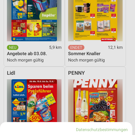
5,9 km
12,1 km
Angebote ab 03.08.
Sommer Knaller
Noch morgen gültig
Noch morgen gültig
Lidl
PENNY
Datenschutzbestimmungen