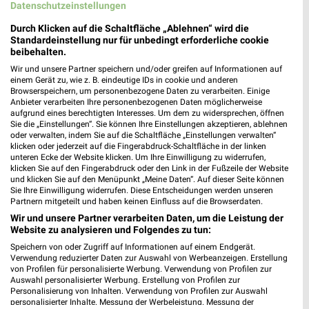
Datenschutzeinstellungen
Durch Klicken auf die Schaltfläche „Ablehnen“ wird die
Standardeinstellung nur für unbedingt erforderliche cookie
beibehalten.
5,9 km
12 km
Wir und unsere Partner speichern und/oder greifen auf Informationen auf
Angebote ab 10.08.
Angebote ab 03.08.
einem Gerät zu, wie z. B. eindeutige IDs in cookie und anderen
Browserspeichern, um personenbezogene Daten zu verarbeiten. Einige
Gültig ab Mo. 10.08.
Noch morgen gültig
Anbieter verarbeiten Ihre personenbezogenen Daten möglicherweise
aufgrund eines berechtigten Interesses. Um dem zu widersprechen, öffnen
toom Baumarkt
XXXLutz
Sie die „Einstellungen“. Sie können Ihre Einstellungen akzeptieren, ablehnen
oder verwalten, indem Sie auf die Schaltfläche „Einstellungen verwalten“
klicken oder jederzeit auf die Fingerabdruck-Schaltfläche in der linken
unteren Ecke der Website klicken. Um Ihre Einwilligung zu widerrufen,
klicken Sie auf den Fingerabdruck oder den Link in der Fußzeile der Website
und klicken Sie auf den Menüpunkt „Meine Daten“. Auf dieser Seite können
Sie Ihre Einwilligung widerrufen. Diese Entscheidungen werden unseren
Partnern mitgeteilt und haben keinen Einfluss auf die Browserdaten.
Wir und unsere Partner verarbeiten Daten, um die Leistung der
Website zu analysieren und Folgendes zu tun:
Speichern von oder Zugriff auf Informationen auf einem Endgerät.
Verwendung reduzierter Daten zur Auswahl von Werbeanzeigen. Erstellung
von Profilen für personalisierte Werbung. Verwendung von Profilen zur
Auswahl personalisierter Werbung. Erstellung von Profilen zur
Personalisierung von Inhalten. Verwendung von Profilen zur Auswahl
personalisierter Inhalte. Messung der Werbeleistung. Messung der