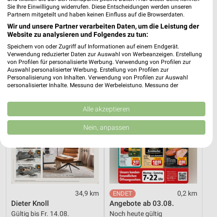
Sie Ihre Einwilligung widerrufen. Diese Entscheidungen werden unseren
50,1 km
34,9 km
Partnern mitgeteilt und haben keinen Einfluss auf die Browserdaten.
Angebote ab 11.07.
Wohnen Spezial
Wir und unsere Partner verarbeiten Daten, um die Leistung der
Noch heute gültig
Gültig bis Fr. 14.08.
Website zu analysieren und Folgendes zu tun:
Speichern von oder Zugriff auf Informationen auf einem Endgerät.
XXXLutz
REWE
Verwendung reduzierter Daten zur Auswahl von Werbeanzeigen. Erstellung
von Profilen für personalisierte Werbung. Verwendung von Profilen zur
Auswahl personalisierter Werbung. Erstellung von Profilen zur
Personalisierung von Inhalten. Verwendung von Profilen zur Auswahl
personalisierter Inhalte. Messung der Werbeleistung. Messung der
Performance von Inhalten. Analyse von Zielgruppen durch Statistiken oder
Kombinationen von Daten aus verschiedenen Quellen. Entwicklung und
Verbesserung der Angebote. Verwendung reduzierter Daten zur Auswahl
Alle akzeptieren
von Inhalten.
Daten können außerhalb der Europäischen Union weitergegeben und in die
Nein, anpassen
USA gesendet werden.
Ihre Einwilligung und die cookie Richtlinie gelten ausschließlich für diese
Website/App.
Partnerliste anzeigen (1 IAB-Anbieter)
Wir nutzen Ihre Daten für folgende Zwecke:
IAB-Verarbeitungszwecke:
34,9 km
0,2 km
Speichern von oder Zugriff auf Informationen
Dieter Knoll
Angebote ab 03.08.
auf einem Endgerät
Gültig bis Fr. 14.08.
Noch heute gültig