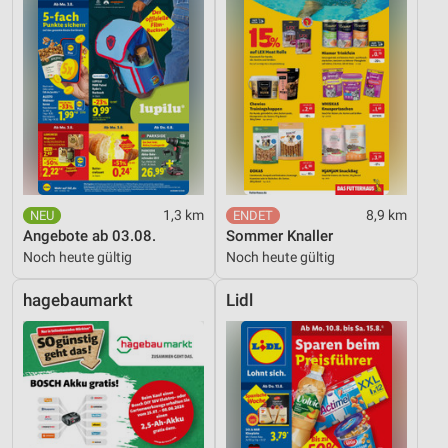
1,3 km
8,9 km
Angebote ab 03.08.
Sommer Knaller
Noch heute gültig
Noch heute gültig
hagebaumarkt
Lidl