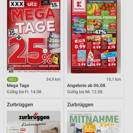
Entwicklung und Verbesserung der Angebote
Verwendung reduzierter Daten zur Auswahl von
Inhalten
IAB-Besonderheiten:
Verwendung genauer Standortdaten
Geräte anhand von aktiv angeforderten
Informationen identifizieren
Nicht-IAB-Verarbeitungszwecke:
34,9 km
10,1 km
Notwendig
Mega Tage
Angebote ab 06.08.
Gültig bis Fr. 14.08.
Gültig bis Mi. 12.08.
Performance
Zurbrüggen
Zurbrüggen
Funktional
Werbung