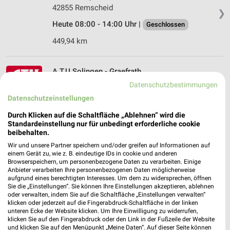
42855 Remscheid
❯
Heute 08:00 - 14:00 Uhr |
Geschlossen
449,94 km
A.T.U Solingen - Graefrath
Wuppertaler Straße 112
Datenschutzbestimmungen
42653 Solingen
❯
Datenschutzeinstellungen
Heute 00:00 - 24:00 Uhr |
Geöffnet
Durch Klicken auf die Schaltfläche „Ablehnen“ wird die
Standardeinstellung nur für unbedingt erforderliche cookie
458,61 km
beibehalten.
Wir und unsere Partner speichern und/oder greifen auf Informationen auf
einem Gerät zu, wie z. B. eindeutige IDs in cookie und anderen
pitstop Köln
Browserspeichern, um personenbezogene Daten zu verarbeiten. Einige
Bergisch-Gladbacher-Str. 421
Anbieter verarbeiten Ihre personenbezogenen Daten möglicherweise
aufgrund eines berechtigten Interesses. Um dem zu widersprechen, öffnen
51067 Köln
❯
Sie die „Einstellungen“. Sie können Ihre Einstellungen akzeptieren, ablehnen
oder verwalten, indem Sie auf die Schaltfläche „Einstellungen verwalten“
Heute 08:00 - 13:00 Uhr |
Geschlossen
klicken oder jederzeit auf die Fingerabdruck-Schaltfläche in der linken
unteren Ecke der Website klicken. Um Ihre Einwilligung zu widerrufen,
471,06 km
klicken Sie auf den Fingerabdruck oder den Link in der Fußzeile der Website
und klicken Sie auf den Menüpunkt „Meine Daten“. Auf dieser Seite können