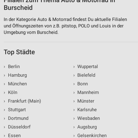
Filialen zum Thema Auto & Motorrad in
Burscheid
In der Kategorie Auto & Motorrad findest Du aktuelle Filialen
und Öffnungszeiten von z.B. pitstop, POLO und Louis in der
Umgebung vom Burscheid.
Top Städte
›
Berlin
›
Wuppertal
›
Hamburg
›
Bielefeld
›
München
›
Bonn
›
Köln
›
Mannheim
›
Frankfurt (Main)
›
Münster
›
Stuttgart
›
Karlsruhe
›
Dortmund
›
Wiesbaden
›
Düsseldorf
›
Augsburg
›
Essen
›
Gelsenkirchen