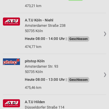
473,21 km
Verwendung reduzierter Daten zur Auswahl von
Werbeanzeigen
Erstellung von Profilen für personalisierte
A.T.U Köln - Niehl
Werbung
Amsterdamer Straße 238
50735 Köln
❯
Verwendung von Profilen zur Auswahl
personalisierter Werbung
Heute 08:00 - 14:00 Uhr |
Geschlossen
474,77 km
Erstellung von Profilen zur Personalisierung
von Inhalten
pitstop Köln
Verwendung von Profilen zur Auswahl
Amsterdamer Str. 93
personalisierter Inhalte
50735 Köln
❯
Messung der Werbeleistung
Heute 08:00 - 13:00 Uhr |
Geschlossen
Messung der Performance von Inhalten
475,46 km
Analyse von Zielgruppen durch Statistiken oder
Kombinationen von Daten aus verschiedenen
A.T.U Hilden
Quellen
Düsseldorfer Straße 114