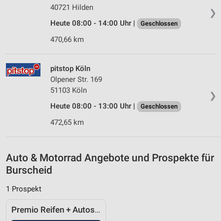
40721 Hilden
❯
Entwicklung und Verbesserung der Angebote
Heute 08:00 - 14:00 Uhr |
Geschlossen
Verwendung reduzierter Daten zur Auswahl von
470,66 km
Inhalten
IAB-Besonderheiten:
pitstop Köln
Verwendung genauer Standortdaten
Olpener Str. 169
51103 Köln
Geräte anhand von aktiv angeforderten
❯
Informationen identifizieren
Heute 08:00 - 13:00 Uhr |
Geschlossen
Nicht-IAB-Verarbeitungszwecke:
472,65 km
Notwendig
Performance
Auto & Motorrad Angebote und Prospekte für
Burscheid
Funktional
1 Prospekt
Werbung
Premio Reifen + Autoservice