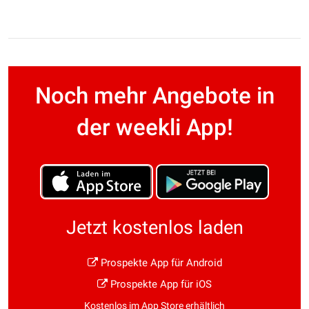
Noch mehr Angebote in
der weekli App!
Jetzt kostenlos laden
Prospekte App für Android
Prospekte App für iOS
Kostenlos im App Store erhältlich