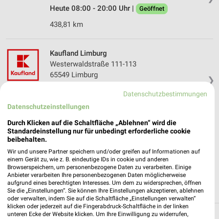
Heute 08:00 - 20:00 Uhr |
Geöffnet
438,81 km
Kaufland Limburg
Westerwaldstraße 111-113
65549 Limburg
❯
Heute 07:00 - 22:00 Uhr |
Geöffnet
Datenschutzbestimmungen
439,19 km • Angebote: 2 Prospekte
Datenschutzeinstellungen
Durch Klicken auf die Schaltfläche „Ablehnen“ wird die
Standardeinstellung nur für unbedingt erforderliche cookie
REWE Bad Camberg
beibehalten.
Limburger Str. 63
Wir und unsere Partner speichern und/oder greifen auf Informationen auf
65520 Bad Camberg
einem Gerät zu, wie z. B. eindeutige IDs in cookie und anderen
❯
Browserspeichern, um personenbezogene Daten zu verarbeiten. Einige
Heute 07:00 - 22:00 Uhr |
Geöffnet
Anbieter verarbeiten Ihre personenbezogenen Daten möglicherweise
aufgrund eines berechtigten Interesses. Um dem zu widersprechen, öffnen
433,57 km
Sie die „Einstellungen“. Sie können Ihre Einstellungen akzeptieren, ablehnen
oder verwalten, indem Sie auf die Schaltfläche „Einstellungen verwalten“
klicken oder jederzeit auf die Fingerabdruck-Schaltfläche in der linken
unteren Ecke der Website klicken. Um Ihre Einwilligung zu widerrufen,