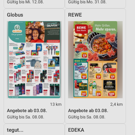
Gültig bis Mi. 12.08.
Gültig bis Mo. 31.08.
auf einem Endgerät
Globus
REWE
Verwendung reduzierter Daten zur Auswahl von
Werbeanzeigen
Erstellung von Profilen für personalisierte
Werbung
Verwendung von Profilen zur Auswahl
personalisierter Werbung
Erstellung von Profilen zur Personalisierung
von Inhalten
Verwendung von Profilen zur Auswahl
personalisierter Inhalte
Messung der Werbeleistung
13 km
2,4 km
Angebote ab 03.08.
Angebote ab 03.08.
Messung der Performance von Inhalten
Gültig bis Sa. 08.08.
Gültig bis Sa. 08.08.
Analyse von Zielgruppen durch Statistiken oder
tegut...
EDEKA
Kombinationen von Daten aus verschiedenen