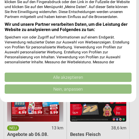
Supermärkte Angebote und Prospekte für
klicken Sie auf den Fingerabdruck oder den Link in der Fußzeile der Website
und klicken Sie auf den Menüpunkt „Meine Daten“. Auf dieser Seite können
Burgschwalbach
Sie Ihre Einwilligung widerrufen. Diese Entscheidungen werden unseren
Partnern mitgeteilt und haben keinen Einfluss auf die Browserdaten.
16 Prospekte
Wir und unsere Partner verarbeiten Daten, um die Leistung der
Website zu analysieren und Folgendes zu tun:
Kaufland
SELGROS
Speichern von oder Zugriff auf Informationen auf einem Endgerät.
Verwendung reduzierter Daten zur Auswahl von Werbeanzeigen. Erstellung
von Profilen für personalisierte Werbung. Verwendung von Profilen zur
Auswahl personalisierter Werbung. Erstellung von Profilen zur
Personalisierung von Inhalten. Verwendung von Profilen zur Auswahl
personalisierter Inhalte. Messung der Werbeleistung. Messung der
Performance von Inhalten. Analyse von Zielgruppen durch Statistiken oder
Kombinationen von Daten aus verschiedenen Quellen. Entwicklung und
Verbesserung der Angebote. Verwendung reduzierter Daten zur Auswahl
Alle akzeptieren
von Inhalten.
Daten können außerhalb der Europäischen Union weitergegeben und in die
Nein, anpassen
USA gesendet werden.
Ihre Einwilligung und die cookie Richtlinie gelten ausschließlich für diese
Website/App.
Partnerliste anzeigen (1 IAB-Anbieter)
Wir nutzen Ihre Daten für folgende Zwecke:
IAB-Verarbeitungszwecke:
13 km
38,6 km
Angebote ab 06.08.
Bestes Fleisch
Speichern von oder Zugriff auf Informationen