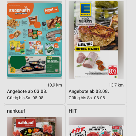
Quellen
Entwicklung und Verbesserung der Angebote
Verwendung reduzierter Daten zur Auswahl von
Inhalten
IAB-Besonderheiten:
Verwendung genauer Standortdaten
Geräte anhand von aktiv angeforderten
Informationen identifizieren
Nicht-IAB-Verarbeitungszwecke:
10,9 km
13,7 km
Notwendig
Angebote ab 03.08.
Angebote ab 03.08.
Gültig bis Sa. 08.08.
Gültig bis Sa. 08.08.
Performance
nahkauf
HIT
Funktional
Werbung