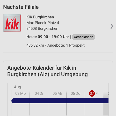
Nächste Filiale
KiK Burgkirchen
Max-Planck-Platz 4
❯
84508 Burgkirchen
Heute 09:00 - 19:00 Uhr |
Geschlossen
486,32 km • Angebote: 1 Prospekt
Angebote-Kalender für Kik in
Burgkirchen (Alz) und Umgebung
Aug.
03
Mo
04
Di
05
Mi
06
Do
07
Fr
08
S