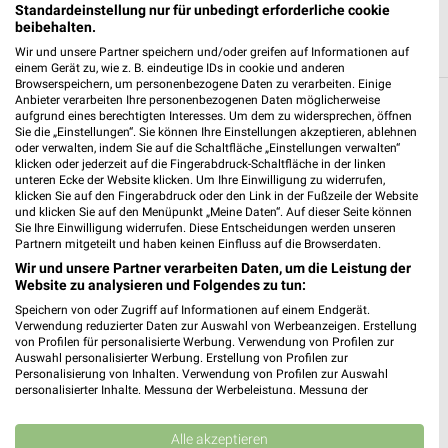
Standardeinstellung nur für unbedingt erforderliche cookie
beibehalten.
Wir und unsere Partner speichern und/oder greifen auf Informationen auf
einem Gerät zu, wie z. B. eindeutige IDs in cookie und anderen
Browserspeichern, um personenbezogene Daten zu verarbeiten. Einige
Anbieter verarbeiten Ihre personenbezogenen Daten möglicherweise
Weitere Kik Geschäfte mit Angeboten in und
aufgrund eines berechtigten Interesses. Um dem zu widersprechen, öffnen
Sie die „Einstellungen“. Sie können Ihre Einstellungen akzeptieren, ablehnen
um Burgkirchen (Alz)
oder verwalten, indem Sie auf die Schaltfläche „Einstellungen verwalten“
klicken oder jederzeit auf die Fingerabdruck-Schaltfläche in der linken
unteren Ecke der Website klicken. Um Ihre Einwilligung zu widerrufen,
5 Geschäfte und Orte
klicken Sie auf den Fingerabdruck oder den Link in der Fußzeile der Website
und klicken Sie auf den Menüpunkt „Meine Daten“. Auf dieser Seite können
Sie Ihre Einwilligung widerrufen. Diese Entscheidungen werden unseren
Kik Angebote in Altötting
Partnern mitgeteilt und haben keinen Einfluss auf die Browserdaten.
Altötting, Deutschland
Wir und unsere Partner verarbeiten Daten, um die Leistung der
❯
Website zu analysieren und Folgendes zu tun:
Speichern von oder Zugriff auf Informationen auf einem Endgerät.
480,82 km
Verwendung reduzierter Daten zur Auswahl von Werbeanzeigen. Erstellung
von Profilen für personalisierte Werbung. Verwendung von Profilen zur
Auswahl personalisierter Werbung. Erstellung von Profilen zur
Kik Angebote in Burghausen
Personalisierung von Inhalten. Verwendung von Profilen zur Auswahl
personalisierter Inhalte. Messung der Werbeleistung. Messung der
Burghausen, Deutschland
Performance von Inhalten. Analyse von Zielgruppen durch Statistiken oder
❯
Kombinationen von Daten aus verschiedenen Quellen. Entwicklung und
Verbesserung der Angebote. Verwendung reduzierter Daten zur Auswahl
Alle akzeptieren
485,45 km