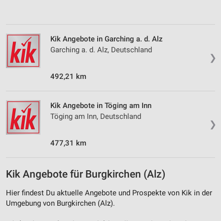
Verwendung von Profilen zur Auswahl
personalisierter Inhalte
Kik Angebote in Garching a. d. Alz
Messung der Werbeleistung
Garching a. d. Alz, Deutschland
❯
Messung der Performance von Inhalten
492,21 km
Analyse von Zielgruppen durch Statistiken oder
Kombinationen von Daten aus verschiedenen
Quellen
Kik Angebote in Töging am Inn
Töging am Inn, Deutschland
Entwicklung und Verbesserung der Angebote
❯
Verwendung reduzierter Daten zur Auswahl von
477,31 km
Inhalten
IAB-Besonderheiten:
Kik Angebote für Burgkirchen (Alz)
Verwendung genauer Standortdaten
Hier findest Du aktuelle Angebote und Prospekte von Kik in der
Geräte anhand von aktiv angeforderten
Umgebung von Burgkirchen (Alz).
Informationen identifizieren