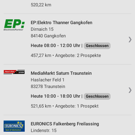
520,22 km
Speichern von oder Zugriff auf Informationen
auf einem Endgerät
EP:Elektro Thanner Gangkofen
Verwendung reduzierter Daten zur Auswahl von
Werbeanzeigen
Dirnaich 15
84140 Gangkofen
❯
Erstellung von Profilen für personalisierte
Heute 08:00 - 12:00 Uhr |
Werbung
Geschlossen
457,27 km • Angebote: 2 Prospekte
Verwendung von Profilen zur Auswahl
personalisierter Werbung
MediaMarkt Saturn Traunstein
Erstellung von Profilen zur Personalisierung
Haslacher Feld 1
von Inhalten
83278 Traunstein
❯
Verwendung von Profilen zur Auswahl
Heute 10:00 - 18:00 Uhr |
Geschlossen
personalisierter Inhalte
521,65 km • Angebote: 1 Prospekt
Messung der Werbeleistung
Messung der Performance von Inhalten
EURONICS Falkenberg Freilassing
Lindenstr. 15