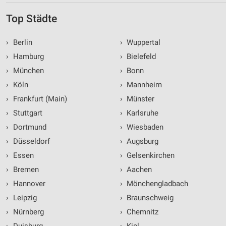
Top Städte
›
Berlin
›
Wuppertal
›
Hamburg
›
Bielefeld
›
München
›
Bonn
›
Köln
›
Mannheim
›
Frankfurt (Main)
›
Münster
›
Stuttgart
›
Karlsruhe
›
Dortmund
›
Wiesbaden
›
Düsseldorf
›
Augsburg
›
Essen
›
Gelsenkirchen
›
Bremen
›
Aachen
›
Hannover
›
Mönchengladbach
›
Leipzig
›
Braunschweig
›
Nürnberg
›
Chemnitz
›
Duisburg
›
Kiel