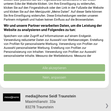
unteren Ecke der Website klicken. Um Ihre Einwilligung zu widerrufen,
klicken Sie auf den Fingerabdruck oder den Link in der Fußzeile der Website
und klicken Sie auf den Menüpunkt „Meine Daten“. Auf dieser Seite können
EURONICS Mehlsteibl Falkenberg
Sie Ihre Einwilligung widerrufen. Diese Entscheidungen werden unseren
Eggenfeldener Str. 23
Partnern mitgeteilt und haben keinen Einfluss auf die Browserdaten.
84326 Falkenberg
Wir und unsere Partner verarbeiten Daten, um die Leistung der
❯
Website zu analysieren und Folgendes zu tun:
Heute 08:00 - 12:00 Uhr |
Geschlossen
Speichern von oder Zugriff auf Informationen auf einem Endgerät.
453,74 km • Angebote: 1 Prospekt
Verwendung reduzierter Daten zur Auswahl von Werbeanzeigen. Erstellung
von Profilen für personalisierte Werbung. Verwendung von Profilen zur
Auswahl personalisierter Werbung. Erstellung von Profilen zur
Personalisierung von Inhalten. Verwendung von Profilen zur Auswahl
EP:Seidl Traunstein
personalisierter Inhalte. Messung der Werbeleistung. Messung der
Maximilianstr. 33a
Performance von Inhalten. Analyse von Zielgruppen durch Statistiken oder
Kombinationen von Daten aus verschiedenen Quellen. Entwicklung und
83278 Traunstein
❯
Verbesserung der Angebote. Verwendung reduzierter Daten zur Auswahl
Alle akzeptieren
von Inhalten.
Heute 09:00 - 13:00 Uhr |
Geschlossen
Daten können außerhalb der Europäischen Union weitergegeben und in die
Nein, anpassen
USA gesendet werden.
520,21 km • Angebote: 2 Prospekte
Ihre Einwilligung und die cookie Richtlinie gelten ausschließlich für diese
Website/App.
Partnerliste anzeigen (1 IAB-Anbieter)
media@home Seidl Traunstein
Maximilianstr. 33a
Wir nutzen Ihre Daten für folgende Zwecke:
❯
83278 Traunstein
IAB-Verarbeitungszwecke: