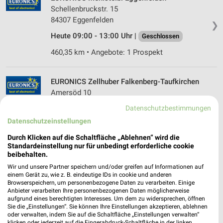
Schellenbruckstr. 15
84307 Eggenfelden
❯
Heute 09:00 - 13:00 Uhr |
Geschlossen
460,35 km • Angebote: 1 Prospekt
EURONICS Zellhuber Falkenberg-Taufkirchen
Amersöd 10
84326 Falkenberg-Taufkirchen
❯
Datenschutzbestimmungen
Heute 08:00 - 12:00 Uhr |
Geschlossen
Datenschutzeinstellungen
458,38 km • Angebote: 1 Prospekt
Durch Klicken auf die Schaltfläche „Ablehnen“ wird die
Standardeinstellung nur für unbedingt erforderliche cookie
beibehalten.
EP:Fritz Laxganger Obing
Wir und unsere Partner speichern und/oder greifen auf Informationen auf
einem Gerät zu, wie z. B. eindeutige IDs in cookie und anderen
Wasserburger Str.14a-16
Browserspeichern, um personenbezogene Daten zu verarbeiten. Einige
83119 Obing
❯
Anbieter verarbeiten Ihre personenbezogenen Daten möglicherweise
aufgrund eines berechtigten Interesses. Um dem zu widersprechen, öffnen
Heute 08:30 - 12:00 Uhr |
Geschlossen
Sie die „Einstellungen“. Sie können Ihre Einstellungen akzeptieren, ablehnen
oder verwalten, indem Sie auf die Schaltfläche „Einstellungen verwalten“
507,46 km • Angebote: 2 Prospekte
klicken oder jederzeit auf die Fingerabdruck-Schaltfläche in der linken