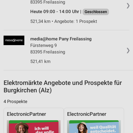
Analyse von Zielgruppen durch Statistiken oder
83395 Freilassing
❯
Kombinationen von Daten aus verschiedenen
Quellen
Heute 09:00 - 14:00 Uhr |
Geschlossen
521,34 km • Angebote: 1 Prospekt
Entwicklung und Verbesserung der Angebote
Verwendung reduzierter Daten zur Auswahl von
media@home Pany Freilassing
Inhalten
Fürstenweg 9
❯
IAB-Besonderheiten:
83395 Freilassing
Verwendung genauer Standortdaten
521,41 km
Geräte anhand von aktiv angeforderten
Informationen identifizieren
Elektromärkte Angebote und Prospekte für
Nicht-IAB-Verarbeitungszwecke:
Burgkirchen (Alz)
Notwendig
4 Prospekte
Performance
ElectronicPartner
ElectronicPartner
Funktional
Werbung