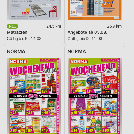
Verwendung genauer Standortdaten
Geräte anhand von aktiv angeforderten
Informationen identifizieren
24,5 km
25,9 km
Matratzen
Angebote ab 05.08.
Nicht-IAB-Verarbeitungszwecke:
Gültig bis Fr. 14.08.
Gültig bis Di. 11.08.
Notwendig
NORMA
NORMA
Performance
Funktional
Werbung