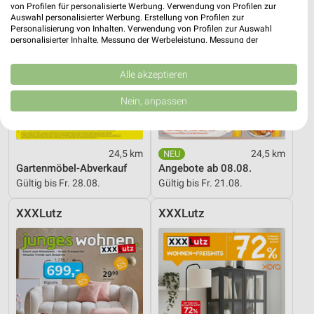
von Profilen für personalisierte Werbung. Verwendung von Profilen zur
Auswahl personalisierter Werbung. Erstellung von Profilen zur
Personalisierung von Inhalten. Verwendung von Profilen zur Auswahl
personalisierter Inhalte. Messung der Werbeleistung. Messung der
Performance von Inhalten. Analyse von Zielgruppen durch Statistiken oder
Kombinationen von Daten aus verschiedenen Quellen. Entwicklung und
Verbesserung der Angebote. Verwendung reduzierter Daten zur Auswahl
Alle akzeptieren
von Inhalten.
Daten können außerhalb der Europäischen Union weitergegeben und in die
Nein, anpassen
USA gesendet werden.
Ihre Einwilligung und die cookie Richtlinie gelten ausschließlich für diese
Website/App.
Partnerliste anzeigen (1 IAB-Anbieter)
24,5 km
24,5 km
Gartenmöbel-Abverkauf
Angebote ab 08.08.
Wir nutzen Ihre Daten für folgende Zwecke:
Gültig bis Fr. 28.08.
Gültig bis Fr. 21.08.
IAB-Verarbeitungszwecke:
Speichern von oder Zugriff auf Informationen
XXXLutz
XXXLutz
auf einem Endgerät
Verwendung reduzierter Daten zur Auswahl von
Werbeanzeigen
Erstellung von Profilen für personalisierte
Werbung