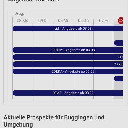
Aug.
03
Mo
04
Di
05
Mi
06
Do
07
Fr
08
S
Lidl - Angebote ab 03.08.
PENNY - Angebote ab 03.08.
XXXLut
XXXLutz 
EDEKA - Angebote ab 03.08.
REWE - Angebote ab 03.08.
Aktuelle Prospekte für Buggingen und
Umgebung