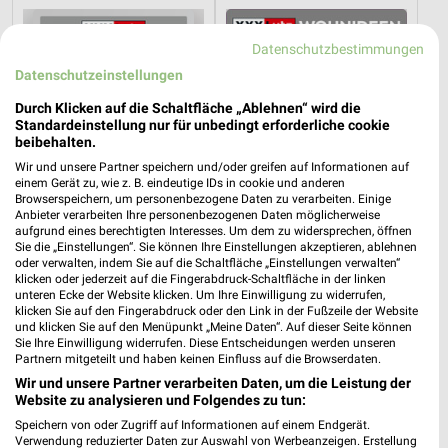
Datenschutzbestimmungen
Datenschutzeinstellungen
Durch Klicken auf die Schaltfläche „Ablehnen“ wird die
Standardeinstellung nur für unbedingt erforderliche cookie
beibehalten.
Wir und unsere Partner speichern und/oder greifen auf Informationen auf
einem Gerät zu, wie z. B. eindeutige IDs in cookie und anderen
Browserspeichern, um personenbezogene Daten zu verarbeiten. Einige
Anbieter verarbeiten Ihre personenbezogenen Daten möglicherweise
aufgrund eines berechtigten Interesses. Um dem zu widersprechen, öffnen
Sie die „Einstellungen“. Sie können Ihre Einstellungen akzeptieren, ablehnen
oder verwalten, indem Sie auf die Schaltfläche „Einstellungen verwalten“
klicken oder jederzeit auf die Fingerabdruck-Schaltfläche in der linken
24,5 km
24,5 km
unteren Ecke der Website klicken. Um Ihre Einwilligung zu widerrufen,
Musterring
Wohnideen so individuell wie du!
klicken Sie auf den Fingerabdruck oder den Link in der Fußzeile der Website
Gültig bis Fr. 14.08.
Gültig bis Fr. 14.08.
und klicken Sie auf den Menüpunkt „Meine Daten“. Auf dieser Seite können
Sie Ihre Einwilligung widerrufen. Diese Entscheidungen werden unseren
Partnern mitgeteilt und haben keinen Einfluss auf die Browserdaten.
XXXLutz
XXXLutz
Wir und unsere Partner verarbeiten Daten, um die Leistung der
Website zu analysieren und Folgendes zu tun:
Speichern von oder Zugriff auf Informationen auf einem Endgerät.
Verwendung reduzierter Daten zur Auswahl von Werbeanzeigen. Erstellung