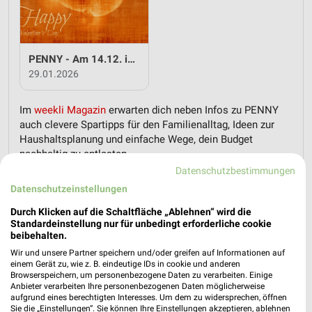
PENNY - Am 14.12. ist Valentinstag
29.01.2026
Im
weekli Magazin
erwarten dich neben Infos zu PENNY
auch clevere Spartipps für den Familienalltag, Ideen zur
Haushaltsplanung und einfache Wege, dein Budget
nachhaltig zu entlasten.
Datenschutzbestimmungen
Datenschutzeinstellungen
Durch Klicken auf die Schaltfläche „Ablehnen“ wird die
Standardeinstellung nur für unbedingt erforderliche cookie
beibehalten.
weekli - Prospekte & Angebote App
Wir und unsere Partner speichern und/oder greifen auf Informationen auf
einem Gerät zu, wie z. B. eindeutige IDs in cookie und anderen
Browserspeichern, um personenbezogene Daten zu verarbeiten. Einige
Alle PENNY Angebote immer griffbereit – mit der kostenlosen
Anbieter verarbeiten Ihre personenbezogenen Daten möglicherweise
weekli App für iOS & Android.
aufgrund eines berechtigten Interesses. Um dem zu widersprechen, öffnen
Sie die „Einstellungen“. Sie können Ihre Einstellungen akzeptieren, ablehnen