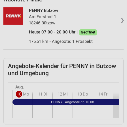
PENNY Bützow
Am Forsthof 1
❯
18246 Bützow
Heute 07:00 - 20:00 Uhr |
Geöffnet
175,51 km • Angebote: 1 Prospekt
Angebote-Kalender für PENNY in Bützow
und Umgebung
Aug.
10
Mo
11
Di
12
Mi
13
Do
14
Fr
15
S
PENNY - Angebote ab 10.08.