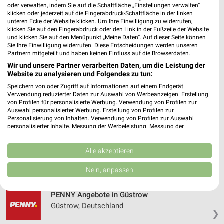
✔
Standortgenaue Angebote
oder verwalten, indem Sie auf die Schaltfläche „Einstellungen verwalten“
klicken oder jederzeit auf die Fingerabdruck-Schaltfläche in der linken
✔
Folge deinem Lieblingshändler
unteren Ecke der Website klicken. Um Ihre Einwilligung zu widerrufen,
✔
Push-Benachrichtigungen bei neuen Prospekten
klicken Sie auf den Fingerabdruck oder den Link in der Fußzeile der Website
✔
Einkaufsliste - Einkauf stressfrei planen
und klicken Sie auf den Menüpunkt „Meine Daten“. Auf dieser Seite können
Sie Ihre Einwilligung widerrufen. Diese Entscheidungen werden unseren
Partnern mitgeteilt und haben keinen Einfluss auf die Browserdaten.
JETZT LADEN UND SPAREN!
Wir und unsere Partner verarbeiten Daten, um die Leistung der
Website zu analysieren und Folgendes zu tun:
Speichern von oder Zugriff auf Informationen auf einem Endgerät.
Verwendung reduzierter Daten zur Auswahl von Werbeanzeigen. Erstellung
von Profilen für personalisierte Werbung. Verwendung von Profilen zur
Auswahl personalisierter Werbung. Erstellung von Profilen zur
Personalisierung von Inhalten. Verwendung von Profilen zur Auswahl
personalisierter Inhalte. Messung der Werbeleistung. Messung der
Weitere PENNY Geschäfte mit Angeboten in
Performance von Inhalten. Analyse von Zielgruppen durch Statistiken oder
Kombinationen von Daten aus verschiedenen Quellen. Entwicklung und
und um Bützow
Verbesserung der Angebote. Verwendung reduzierter Daten zur Auswahl
Alle akzeptieren
von Inhalten.
Daten können außerhalb der Europäischen Union weitergegeben und in die
Nein, anpassen
5 Geschäfte und Orte
USA gesendet werden.
Ihre Einwilligung und die cookie Richtlinie gelten ausschließlich für diese
Website/App.
PENNY Angebote in Güstrow
Güstrow, Deutschland
Partnerliste anzeigen (1 IAB-Anbieter)
❯
Wir nutzen Ihre Daten für folgende Zwecke: