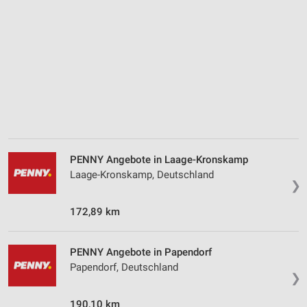
Analyse von Zielgruppen durch Statistiken oder
Kombinationen von Daten aus verschiedenen
Quellen
Entwicklung und Verbesserung der Angebote
Verwendung reduzierter Daten zur Auswahl von
Inhalten
IAB-Besonderheiten:
Verwendung genauer Standortdaten
PENNY Angebote in Laage-Kronskamp
Laage-Kronskamp, Deutschland
Geräte anhand von aktiv angeforderten
❯
Informationen identifizieren
172,89 km
Nicht-IAB-Verarbeitungszwecke:
Notwendig
PENNY Angebote in Papendorf
Performance
Papendorf, Deutschland
❯
Funktional
190,10 km