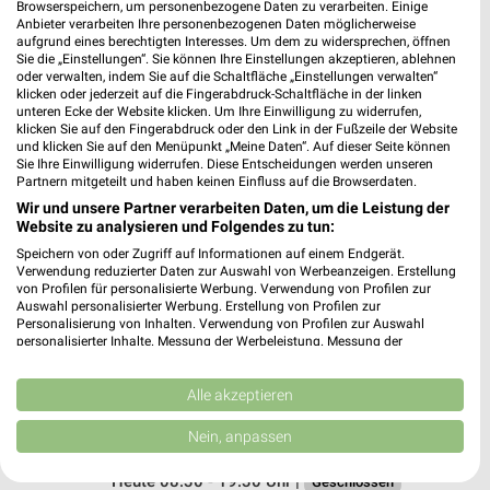
Browserspeichern, um personenbezogene Daten zu verarbeiten. Einige
Anbieter verarbeiten Ihre personenbezogenen Daten möglicherweise
Frischemarkt Frauen Marne
aufgrund eines berechtigten Interesses. Um dem zu widersprechen, öffnen
Hafenstr. 6
Sie die „Einstellungen“. Sie können Ihre Einstellungen akzeptieren, ablehnen
oder verwalten, indem Sie auf die Schaltfläche „Einstellungen verwalten“
25709 Marne
❯
klicken oder jederzeit auf die Fingerabdruck-Schaltfläche in der linken
unteren Ecke der Website klicken. Um Ihre Einwilligung zu widerrufen,
Heute 07:00 - 20:00 Uhr |
Öffnet in 16 Min.
klicken Sie auf den Fingerabdruck oder den Link in der Fußzeile der Website
und klicken Sie auf den Menüpunkt „Meine Daten“. Auf dieser Seite können
332,98 km
Sie Ihre Einwilligung widerrufen. Diese Entscheidungen werden unseren
Partnern mitgeteilt und haben keinen Einfluss auf die Browserdaten.
Wir und unsere Partner verarbeiten Daten, um die Leistung der
EDEKA Pioch Garding
Website zu analysieren und Folgendes zu tun:
Süderstr. 65
Speichern von oder Zugriff auf Informationen auf einem Endgerät.
25836 Garding
❯
Verwendung reduzierter Daten zur Auswahl von Werbeanzeigen. Erstellung
von Profilen für personalisierte Werbung. Verwendung von Profilen zur
Heute 07:00 - 18:00 Uhr |
Öffnet in 16 Min.
Auswahl personalisierter Werbung. Erstellung von Profilen zur
Personalisierung von Inhalten. Verwendung von Profilen zur Auswahl
366,41 km • Angebote: 1 Prospekt
personalisierter Inhalte. Messung der Werbeleistung. Messung der
Performance von Inhalten. Analyse von Zielgruppen durch Statistiken oder
Kombinationen von Daten aus verschiedenen Quellen. Entwicklung und
Verbesserung der Angebote. Verwendung reduzierter Daten zur Auswahl
Alle akzeptieren
EDEKA Johst Sankt Peter Ording
von Inhalten.
Im Bad 22-24
Daten können außerhalb der Europäischen Union weitergegeben und in die
Nein, anpassen
25826 Sankt Peter Ording
USA gesendet werden.
❯
Ihre Einwilligung und die cookie Richtlinie gelten ausschließlich für diese
Heute 08:30 - 19:30 Uhr |
Geschlossen
Website/App.