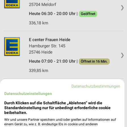
25704 Meldorf
❯
Heute 06:30 - 20:00 Uhr |
Geöffnet
336,18 km
E center Frauen Heide
Hamburger Str. 145
25746 Heide
❯
Heute 07:00 - 21:00 Uhr |
Öffnet in 16 Min.
339,85 km
Datenschutzbestimmungen
EDEKA Bill Nordhastedt
Hauptstraße 24A
Datenschutzeinstellungen
25785 Nordhastedt
❯
Durch Klicken auf die Schaltfläche „Ablehnen“ wird die
Standardeinstellung nur für unbedingt erforderliche cookie
Heute 07:00 - 20:00 Uhr |
Öffnet in 16 Min.
beibehalten.
334,91 km • Angebote: 1 Prospekt
Wir und unsere Partner speichern und/oder greifen auf Informationen auf
einem Gerät zu, wie z. B. eindeutige IDs in cookie und anderen