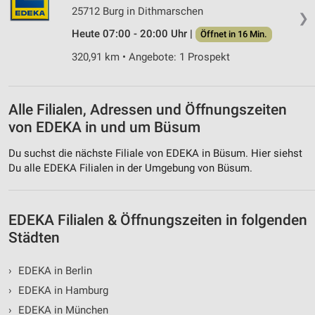
Messung der Werbeleistung
25712 Burg in Dithmarschen
❯
Messung der Performance von Inhalten
Heute 07:00 - 20:00 Uhr |
Öffnet in 16 Min.
320,91 km • Angebote: 1 Prospekt
Analyse von Zielgruppen durch Statistiken oder
Kombinationen von Daten aus verschiedenen
Quellen
Alle Filialen, Adressen und Öffnungszeiten
Entwicklung und Verbesserung der Angebote
von EDEKA in und um Büsum
Verwendung reduzierter Daten zur Auswahl von
Du suchst die nächste Filiale von EDEKA in Büsum. Hier siehst
Inhalten
Du alle EDEKA Filialen in der Umgebung von Büsum.
IAB-Besonderheiten:
Verwendung genauer Standortdaten
EDEKA Filialen & Öffnungszeiten in folgenden
Geräte anhand von aktiv angeforderten
Städten
Informationen identifizieren
Nicht-IAB-Verarbeitungszwecke:
›
EDEKA in Berlin
Notwendig
›
EDEKA in Hamburg
›
EDEKA in München
Performance