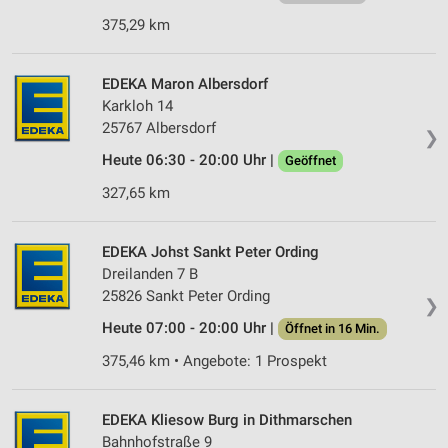
Partnerliste anzeigen (1 IAB-Anbieter)
375,29 km
Wir nutzen Ihre Daten für folgende Zwecke:
IAB-Verarbeitungszwecke:
EDEKA Maron Albersdorf
Speichern von oder Zugriff auf Informationen
Karkloh 14
auf einem Endgerät
25767 Albersdorf
❯
Heute 06:30 - 20:00 Uhr |
Geöffnet
Verwendung reduzierter Daten zur Auswahl von
Werbeanzeigen
327,65 km
Erstellung von Profilen für personalisierte
Werbung
EDEKA Johst Sankt Peter Ording
Dreilanden 7 B
Verwendung von Profilen zur Auswahl
25826 Sankt Peter Ording
personalisierter Werbung
❯
Heute 07:00 - 20:00 Uhr |
Öffnet in 16 Min.
Erstellung von Profilen zur Personalisierung
von Inhalten
375,46 km • Angebote: 1 Prospekt
Verwendung von Profilen zur Auswahl
personalisierter Inhalte
EDEKA Kliesow Burg in Dithmarschen
Bahnhofstraße 9