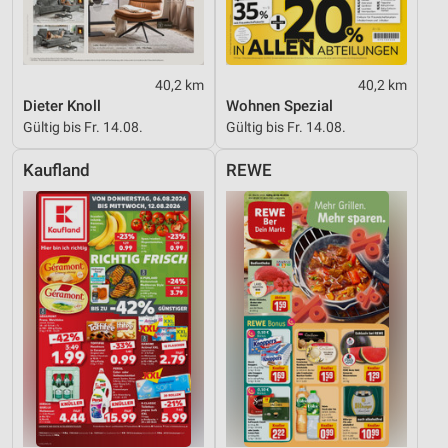
Verwendung reduzierter Daten zur Auswahl von
Werbeanzeigen
Erstellung von Profilen für personalisierte
Werbung
40,2 km
40,2 km
Dieter Knoll
Wohnen Spezial
Verwendung von Profilen zur Auswahl
Gültig bis Fr. 14.08.
Gültig bis Fr. 14.08.
personalisierter Werbung
Kaufland
REWE
Erstellung von Profilen zur Personalisierung
von Inhalten
Verwendung von Profilen zur Auswahl
personalisierter Inhalte
Messung der Werbeleistung
Messung der Performance von Inhalten
Analyse von Zielgruppen durch Statistiken oder
Kombinationen von Daten aus verschiedenen
Quellen