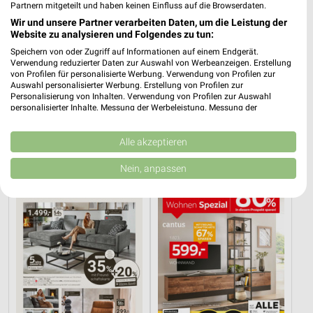
Partnern mitgeteilt und haben keinen Einfluss auf die Browserdaten.
Wir und unsere Partner verarbeiten Daten, um die Leistung der
Website zu analysieren und Folgendes zu tun:
Speichern von oder Zugriff auf Informationen auf einem Endgerät.
Verwendung reduzierter Daten zur Auswahl von Werbeanzeigen. Erstellung
von Profilen für personalisierte Werbung. Verwendung von Profilen zur
Auswahl personalisierter Werbung. Erstellung von Profilen zur
Personalisierung von Inhalten. Verwendung von Profilen zur Auswahl
5,7 km
5,8 km
personalisierter Inhalte. Messung der Werbeleistung. Messung der
Performance von Inhalten. Analyse von Zielgruppen durch Statistiken oder
Angebote ab 03.08.
Angebote ab 01.08.
Kombinationen von Daten aus verschiedenen Quellen. Entwicklung und
Noch morgen gültig
Noch heute gültig
Verbesserung der Angebote. Verwendung reduzierter Daten zur Auswahl
Alle akzeptieren
von Inhalten.
Daten können außerhalb der Europäischen Union weitergegeben und in die
XXXLutz
XXXLutz
Nein, anpassen
USA gesendet werden.
Ihre Einwilligung und die cookie Richtlinie gelten ausschließlich für diese
Website/App.
Partnerliste anzeigen (1 IAB-Anbieter)
Wir nutzen Ihre Daten für folgende Zwecke:
IAB-Verarbeitungszwecke:
Speichern von oder Zugriff auf Informationen
auf einem Endgerät