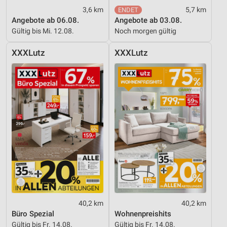
Entwicklung und Verbesserung der Angebote
3,6 km
5,7 km
Angebote ab 06.08.
Angebote ab 03.08.
Verwendung reduzierter Daten zur Auswahl von
Gültig bis Mi. 12.08.
Noch morgen gültig
Inhalten
IAB-Besonderheiten:
XXXLutz
XXXLutz
Verwendung genauer Standortdaten
Geräte anhand von aktiv angeforderten
Informationen identifizieren
Nicht-IAB-Verarbeitungszwecke:
Notwendig
Performance
Funktional
Werbung
40,2 km
40,2 km
Büro Spezial
Wohnenpreishits
Gültig bis Fr. 14.08.
Gültig bis Fr. 14.08.