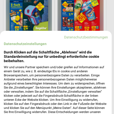
Datenschutzbestimmungen
Datenschutzeinstellungen
Durch Klicken auf die Schaltfläche „Ablehnen“ wird die
5,3 km
5,3 km
Standardeinstellung nur für unbedingt erforderliche cookie
Angebote ab 03.08.
Angebote ab 10.08.
beibehalten.
Noch morgen gültig
Gültig ab Mo. 10.08.
Wir und unsere Partner speichern und/oder greifen auf Informationen auf
einem Gerät zu, wie z. B. eindeutige IDs in cookie und anderen
Browserspeichern, um personenbezogene Daten zu verarbeiten. Einige
PENNY
toom Baumarkt
Anbieter verarbeiten Ihre personenbezogenen Daten möglicherweise
aufgrund eines berechtigten Interesses. Um dem zu widersprechen, öffnen
Sie die „Einstellungen“. Sie können Ihre Einstellungen akzeptieren, ablehnen
oder verwalten, indem Sie auf die Schaltfläche „Einstellungen verwalten“
klicken oder jederzeit auf die Fingerabdruck-Schaltfläche in der linken
unteren Ecke der Website klicken. Um Ihre Einwilligung zu widerrufen,
klicken Sie auf den Fingerabdruck oder den Link in der Fußzeile der Website
und klicken Sie auf den Menüpunkt „Meine Daten“. Auf dieser Seite können
Sie Ihre Einwilligung widerrufen. Diese Entscheidungen werden unseren