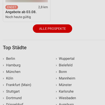
2,8 km
Angebote ab 03.08.
Noch heute gültig
ALLE PROSPEKTE
Top Städte
›
Berlin
›
Wuppertal
›
Hamburg
›
Bielefeld
›
München
›
Bonn
›
Köln
›
Mannheim
›
Frankfurt (Main)
›
Münster
›
Stuttgart
›
Karlsruhe
›
Dortmund
›
Wiesbaden
›
Düsseldorf
›
Augsburg