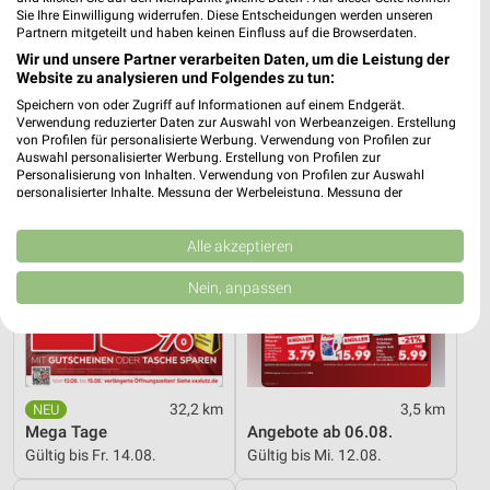
Dieter Knoll
Wohnen Spezial
Sie Ihre Einwilligung widerrufen. Diese Entscheidungen werden unseren
Partnern mitgeteilt und haben keinen Einfluss auf die Browserdaten.
Gültig bis Fr. 14.08.
Gültig bis Fr. 14.08.
Wir und unsere Partner verarbeiten Daten, um die Leistung der
Website zu analysieren und Folgendes zu tun:
XXXLutz
Kaufland
Speichern von oder Zugriff auf Informationen auf einem Endgerät.
Verwendung reduzierter Daten zur Auswahl von Werbeanzeigen. Erstellung
von Profilen für personalisierte Werbung. Verwendung von Profilen zur
Auswahl personalisierter Werbung. Erstellung von Profilen zur
Personalisierung von Inhalten. Verwendung von Profilen zur Auswahl
personalisierter Inhalte. Messung der Werbeleistung. Messung der
Performance von Inhalten. Analyse von Zielgruppen durch Statistiken oder
Kombinationen von Daten aus verschiedenen Quellen. Entwicklung und
Verbesserung der Angebote. Verwendung reduzierter Daten zur Auswahl
Alle akzeptieren
von Inhalten.
Daten können außerhalb der Europäischen Union weitergegeben und in die
Nein, anpassen
USA gesendet werden.
Ihre Einwilligung und die cookie Richtlinie gelten ausschließlich für diese
Website/App.
Partnerliste anzeigen (1 IAB-Anbieter)
Wir nutzen Ihre Daten für folgende Zwecke:
32,2 km
3,5 km
IAB-Verarbeitungszwecke:
Mega Tage
Angebote ab 06.08.
Gültig bis Fr. 14.08.
Gültig bis Mi. 12.08.
Speichern von oder Zugriff auf Informationen
auf einem Endgerät