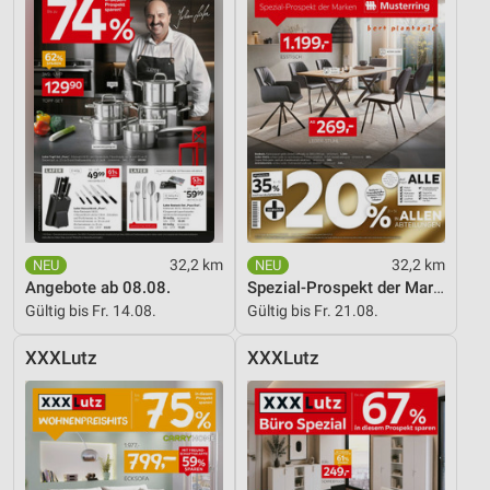
Entwicklung und Verbesserung der Angebote
Verwendung reduzierter Daten zur Auswahl von
Inhalten
IAB-Besonderheiten:
Verwendung genauer Standortdaten
Geräte anhand von aktiv angeforderten
Informationen identifizieren
Nicht-IAB-Verarbeitungszwecke:
32,2 km
32,2 km
Angebote ab 08.08.
Spezial-Prospekt der Marken
Notwendig
Gültig bis Fr. 14.08.
Gültig bis Fr. 21.08.
Performance
XXXLutz
XXXLutz
Funktional
Werbung