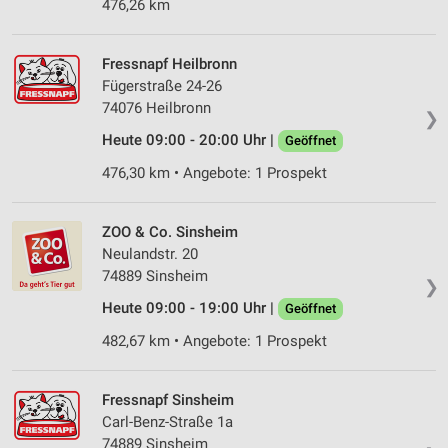
476,26 km
IAB-Verarbeitungszwecke:
Speichern von oder Zugriff auf Informationen
auf einem Endgerät
Fressnapf Heilbronn
Fügerstraße 24-26
Verwendung reduzierter Daten zur Auswahl von
74076 Heilbronn
❯
Werbeanzeigen
Heute 09:00 - 20:00 Uhr |
Geöffnet
Erstellung von Profilen für personalisierte
476,30 km • Angebote: 1 Prospekt
Werbung
Verwendung von Profilen zur Auswahl
ZOO & Co. Sinsheim
personalisierter Werbung
Neulandstr. 20
Erstellung von Profilen zur Personalisierung
74889 Sinsheim
❯
von Inhalten
Heute 09:00 - 19:00 Uhr |
Geöffnet
Verwendung von Profilen zur Auswahl
482,67 km • Angebote: 1 Prospekt
personalisierter Inhalte
Messung der Werbeleistung
Fressnapf Sinsheim
Carl-Benz-Straße 1a
Messung der Performance von Inhalten
74889 Sinsheim