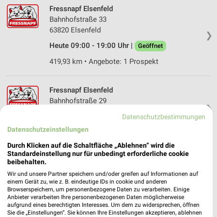
Fressnapf Elsenfeld
Bahnhofstraße 33
63820 Elsenfeld
❯
Heute 09:00 - 19:00 Uhr |
Geöffnet
419,93 km • Angebote: 1 Prospekt
Fressnapf Elsenfeld
Bahnhofstraße 29
❯
63820 Elsenfeld
Datenschutzbestimmungen
420,01 km • Angebote: 1 Prospekt
Datenschutzeinstellungen
Durch Klicken auf die Schaltfläche „Ablehnen“ wird die
Standardeinstellung nur für unbedingt erforderliche cookie
Fressnapf Öhringen
beibehalten.
Schillerstraße 15
Wir und unsere Partner speichern und/oder greifen auf Informationen auf
74613 Öhringen
❯
einem Gerät zu, wie z. B. eindeutige IDs in cookie und anderen
Browserspeichern, um personenbezogene Daten zu verarbeiten. Einige
Heute 09:00 - 20:00 Uhr |
Geöffnet
Anbieter verarbeiten Ihre personenbezogenen Daten möglicherweise
aufgrund eines berechtigten Interesses. Um dem zu widersprechen, öffnen
459,38 km • Angebote: 1 Prospekt
Sie die „Einstellungen“. Sie können Ihre Einstellungen akzeptieren, ablehnen