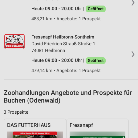
❯
Analyse von Zielgruppen durch Statistiken oder
Heute 09:00 - 20:00 Uhr |
Geöffnet
Kombinationen von Daten aus verschiedenen
Quellen
483,21 km • Angebote: 1 Prospekt
Entwicklung und Verbesserung der Angebote
Fressnapf Heilbronn-Sontheim
Verwendung reduzierter Daten zur Auswahl von
David-Friedrich-Strauß-Straße 1
Inhalten
74081 Heilbronn
❯
IAB-Besonderheiten:
Heute 09:00 - 20:00 Uhr |
Geöffnet
Verwendung genauer Standortdaten
479,14 km • Angebote: 1 Prospekt
Geräte anhand von aktiv angeforderten
Informationen identifizieren
Zoohandlungen Angebote und Prospekte für
Nicht-IAB-Verarbeitungszwecke:
Buchen (Odenwald)
Notwendig
3 Prospekte
Performance
DAS FUTTERHAUS
Fressnapf
Funktional