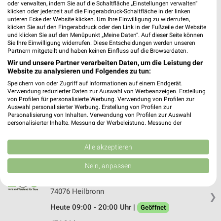
oder verwalten, indem Sie auf die Schaltfläche „Einstellungen verwalten“
klicken oder jederzeit auf die Fingerabdruck-Schaltfläche in der linken
unteren Ecke der Website klicken. Um Ihre Einwilligung zu widerrufen,
Fressnapf Neckarsulm
klicken Sie auf den Fingerabdruck oder den Link in der Fußzeile der Website
Am Wildacker 12
und klicken Sie auf den Menüpunkt „Meine Daten“. Auf dieser Seite können
74172 Neckarsulm
Sie Ihre Einwilligung widerrufen. Diese Entscheidungen werden unseren
❯
Partnern mitgeteilt und haben keinen Einfluss auf die Browserdaten.
Heute 09:00 - 20:00 Uhr |
Geöffnet
Wir und unsere Partner verarbeiten Daten, um die Leistung der
Website zu analysieren und Folgendes zu tun:
472,84 km • Angebote: 1 Prospekt
Speichern von oder Zugriff auf Informationen auf einem Endgerät.
Verwendung reduzierter Daten zur Auswahl von Werbeanzeigen. Erstellung
von Profilen für personalisierte Werbung. Verwendung von Profilen zur
Fressnapf Heilbronn 2
Auswahl personalisierter Werbung. Erstellung von Profilen zur
Gottlieb Daimler Str. 9
Personalisierung von Inhalten. Verwendung von Profilen zur Auswahl
❯
personalisierter Inhalte. Messung der Werbeleistung. Messung der
74072 Heilbronn
Performance von Inhalten. Analyse von Zielgruppen durch Statistiken oder
Kombinationen von Daten aus verschiedenen Quellen. Entwicklung und
476,27 km • Angebote: 1 Prospekt
Verbesserung der Angebote. Verwendung reduzierter Daten zur Auswahl
Alle akzeptieren
von Inhalten.
Daten können außerhalb der Europäischen Union weitergegeben und in die
Nein, anpassen
Kölle Zoo Heilbronn
USA gesendet werden.
Gottlieb-Daimler-Straße 9
Ihre Einwilligung und die cookie Richtlinie gelten ausschließlich für diese
Website/App.
74076 Heilbronn
❯
Partnerliste anzeigen (1 IAB-Anbieter)
Heute 09:00 - 20:00 Uhr |
Geöffnet
Wir nutzen Ihre Daten für folgende Zwecke: