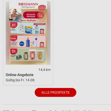
Entwicklung und Verbesserung der Angebote
Verwendung reduzierter Daten zur Auswahl von
Inhalten
IAB-Besonderheiten:
Verwendung genauer Standortdaten
Geräte anhand von aktiv angeforderten
Informationen identifizieren
Nicht-IAB-Verarbeitungszwecke:
Notwendig
14,4 km
Performance
Online-Angebote
Gültig bis Fr. 14.08.
Funktional
ALLE PROSPEKTE
Werbung