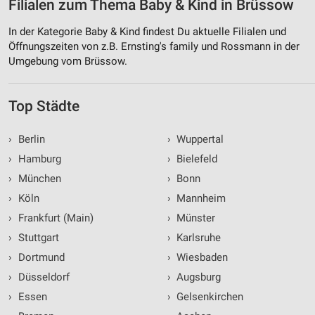
Filialen zum Thema Baby & Kind in Brüssow
In der Kategorie Baby & Kind findest Du aktuelle Filialen und
Öffnungszeiten von z.B. Ernsting's family und Rossmann in der
Umgebung vom Brüssow.
Top Städte
›
Berlin
›
Wuppertal
›
Hamburg
›
Bielefeld
›
München
›
Bonn
›
Köln
›
Mannheim
›
Frankfurt (Main)
›
Münster
›
Stuttgart
›
Karlsruhe
›
Dortmund
›
Wiesbaden
›
Düsseldorf
›
Augsburg
›
Essen
›
Gelsenkirchen