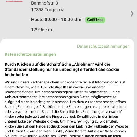
Bahnhofstr. 3
17358 Torgelow
❯
Heute 09:00 - 18:00 Uhr |
Geöffnet
129,96 km
Datenschutzbestimmungen
Ernsting's family Ueckermünde
Datenschutzeinstellungen
Ueckerstraße 47-49
17373 Ueckermünde
❯
Durch Klicken auf die Schaltfläche „Ablehnen“ wird die
Standardeinstellung nur für unbedingt erforderliche cookie
Heute 09:00 - 18:00 Uhr |
Geöffnet
beibehalten.
141,99 km
Wir und unsere Partner speichern und/oder greifen auf Informationen auf
einem Gerät zu, wie z. B. eindeutige IDs in cookie und anderen
Browserspeichern, um personenbezogene Daten zu verarbeiten. Einige
Anbieter verarbeiten Ihre personenbezogenen Daten möglicherweise
Ernsting's family Schwedt Oder
aufgrund eines berechtigten Interesses. Um dem zu widersprechen, öffnen
Platz der Befreiung 1
Sie die „Einstellungen“. Sie können Ihre Einstellungen akzeptieren, ablehnen
oder verwalten, indem Sie auf die Schaltfläche „Einstellungen verwalten“
16303 Schwedt Oder
❯
klicken oder jederzeit auf die Fingerabdruck-Schaltfläche in der linken
unteren Ecke der Website klicken. Um Ihre Einwilligung zu widerrufen,
Heute 09:00 - 19:00 Uhr |
Geöffnet
klicken Sie auf den Fingerabdruck oder den Link in der Fußzeile der Website
und klicken Sie auf den Menüpunkt „Meine Daten“. Auf dieser Seite können
84,34 km
Sie Ihre Einwilligung widerrufen. Diese Entscheidungen werden unseren