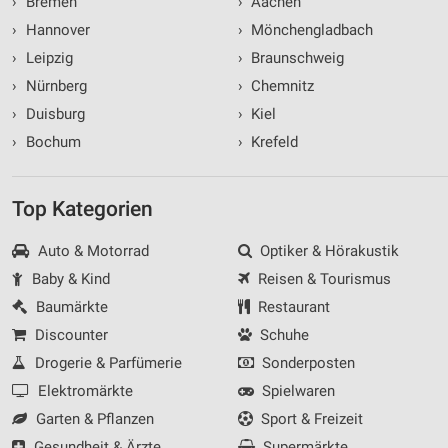
›
Bremen
›
Aachen
›
Hannover
›
Mönchengladbach
›
Leipzig
›
Braunschweig
›
Nürnberg
›
Chemnitz
›
Duisburg
›
Kiel
›
Bochum
›
Krefeld
Top Kategorien
Auto & Motorrad
Optiker & Hörakustik
Baby & Kind
Reisen & Tourismus
Baumärkte
Restaurant
Discounter
Schuhe
Drogerie & Parfümerie
Sonderposten
Elektromärkte
Spielwaren
Garten & Pflanzen
Sport & Freizeit
Gesundheit & Ärzte
Supermärkte