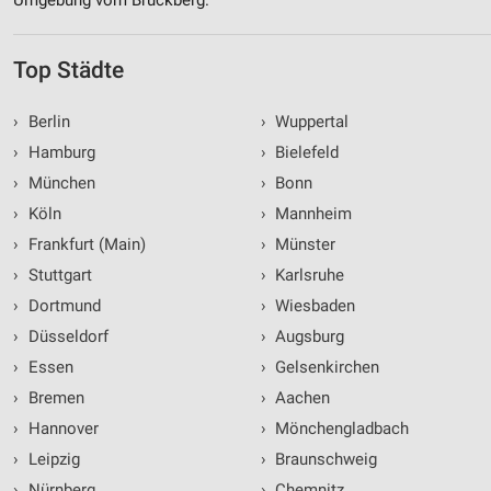
Top Städte
›
Berlin
›
Wuppertal
›
Hamburg
›
Bielefeld
›
München
›
Bonn
›
Köln
›
Mannheim
›
Frankfurt (Main)
›
Münster
›
Stuttgart
›
Karlsruhe
›
Dortmund
›
Wiesbaden
›
Düsseldorf
›
Augsburg
›
Essen
›
Gelsenkirchen
›
Bremen
›
Aachen
›
Hannover
›
Mönchengladbach
›
Leipzig
›
Braunschweig
›
Nürnberg
›
Chemnitz