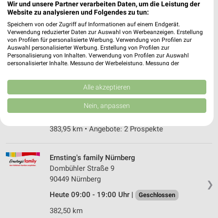
Wir und unsere Partner verarbeiten Daten, um die Leistung der
Gabelsbergerstr. 1
Website zu analysieren und Folgendes zu tun:
90762 Fürth
❯
Speichern von oder Zugriff auf Informationen auf einem Endgerät.
Heute 08:00 - 20:00 Uhr |
Geschlossen
Verwendung reduzierter Daten zur Auswahl von Werbeanzeigen. Erstellung
von Profilen für personalisierte Werbung. Verwendung von Profilen zur
378,73 km • Angebote: 2 Prospekte
Auswahl personalisierter Werbung. Erstellung von Profilen zur
Personalisierung von Inhalten. Verwendung von Profilen zur Auswahl
personalisierter Inhalte. Messung der Werbeleistung. Messung der
Performance von Inhalten. Analyse von Zielgruppen durch Statistiken oder
Rossmann Nürnberg
Kombinationen von Daten aus verschiedenen Quellen. Entwicklung und
Eibacher Hauptstr. 33
Verbesserung der Angebote. Verwendung reduzierter Daten zur Auswahl
Alle akzeptieren
von Inhalten.
90451 Nürnberg
❯
Daten können außerhalb der Europäischen Union weitergegeben und in die
Nein, anpassen
USA gesendet werden.
Heute 08:00 - 18:00 Uhr |
Geschlossen
Ihre Einwilligung und die cookie Richtlinie gelten ausschließlich für diese
Website/App.
383,95 km • Angebote: 2 Prospekte
Partnerliste anzeigen (1 IAB-Anbieter)
Wir nutzen Ihre Daten für folgende Zwecke:
Ernsting's family Nürnberg
IAB-Verarbeitungszwecke:
Dombühler Straße 9
90449 Nürnberg
Speichern von oder Zugriff auf Informationen
❯
auf einem Endgerät
Heute 09:00 - 19:00 Uhr |
Geschlossen
Verwendung reduzierter Daten zur Auswahl von
382,50 km
Werbeanzeigen