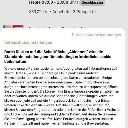
Heute 08:00 - 20:00 Uhr |
Geschlossen
383,02 km • Angebote: 2 Prospekte
Ernsting's family Schwabach
Königsstraße 5
Datenschutzbestimmungen
91126 Schwabach
Datenschutzeinstellungen
❯
Heute 09:00 - 16:00 Uhr |
Geschlossen
Durch Klicken auf die Schaltfläche „Ablehnen“ wird die
Standardeinstellung nur für unbedingt erforderliche cookie
392,14 km
beibehalten.
Wir und unsere Partner speichern und/oder greifen auf Informationen auf
einem Gerät zu, wie z. B. eindeutige IDs in cookie und anderen
Rossmann Fürth
Browserspeichern, um personenbezogene Daten zu verarbeiten. Einige
Anbieter verarbeiten Ihre personenbezogenen Daten möglicherweise
Würzburger Str. 171
aufgrund eines berechtigten Interesses. Um dem zu widersprechen, öffnen
90766 Fürth
❯
Sie die „Einstellungen“. Sie können Ihre Einstellungen akzeptieren, ablehnen
oder verwalten, indem Sie auf die Schaltfläche „Einstellungen verwalten“
Heute 08:00 - 20:00 Uhr |
Geschlossen
klicken oder jederzeit auf die Fingerabdruck-Schaltfläche in der linken
unteren Ecke der Website klicken. Um Ihre Einwilligung zu widerrufen,
378,43 km • Angebote: 2 Prospekte
klicken Sie auf den Fingerabdruck oder den Link in der Fußzeile der Website
und klicken Sie auf den Menüpunkt „Meine Daten“. Auf dieser Seite können
Sie Ihre Einwilligung widerrufen. Diese Entscheidungen werden unseren
Partnern mitgeteilt und haben keinen Einfluss auf die Browserdaten.
Rossmann Fürth