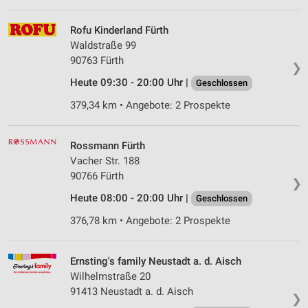
Erstellung von Profilen für personalisierte
Rofu Kinderland Fürth
Werbung
Waldstraße 99
90763 Fürth
❯
Verwendung von Profilen zur Auswahl
personalisierter Werbung
Heute 09:30 - 20:00 Uhr |
Geschlossen
379,34 km • Angebote: 2 Prospekte
Erstellung von Profilen zur Personalisierung
von Inhalten
Rossmann Fürth
Verwendung von Profilen zur Auswahl
personalisierter Inhalte
Vacher Str. 188
90766 Fürth
❯
Messung der Werbeleistung
Heute 08:00 - 20:00 Uhr |
Geschlossen
Messung der Performance von Inhalten
376,78 km • Angebote: 2 Prospekte
Analyse von Zielgruppen durch Statistiken oder
Kombinationen von Daten aus verschiedenen
Ernsting's family Neustadt a. d. Aisch
Quellen
Wilhelmstraße 20
91413 Neustadt a. d. Aisch
Entwicklung und Verbesserung der Angebote
❯