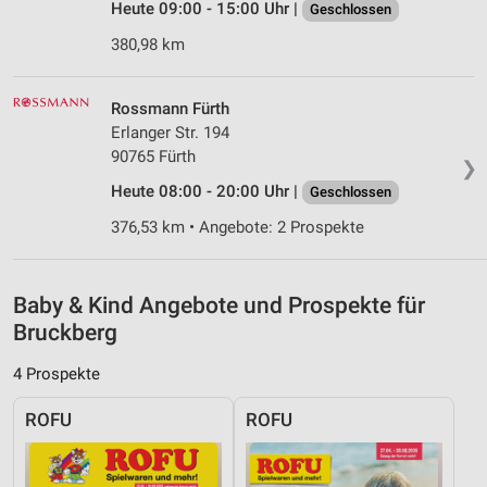
Heute 09:00 - 15:00 Uhr |
Geschlossen
Verwendung reduzierter Daten zur Auswahl von
Inhalten
380,98 km
IAB-Besonderheiten:
Rossmann Fürth
Verwendung genauer Standortdaten
Erlanger Str. 194
Geräte anhand von aktiv angeforderten
90765 Fürth
❯
Informationen identifizieren
Heute 08:00 - 20:00 Uhr |
Geschlossen
Nicht-IAB-Verarbeitungszwecke:
376,53 km • Angebote: 2 Prospekte
Notwendig
Performance
Baby & Kind Angebote und Prospekte für
Bruckberg
Funktional
4 Prospekte
Werbung
ROFU
ROFU