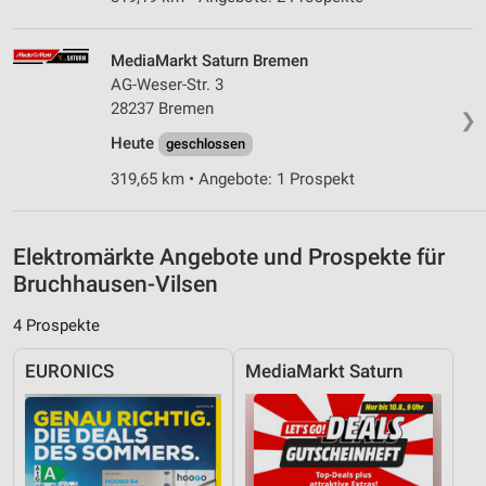
Analyse von Zielgruppen durch Statistiken oder
Kombinationen von Daten aus verschiedenen
Quellen
MediaMarkt Saturn Bremen
AG-Weser-Str. 3
Entwicklung und Verbesserung der Angebote
28237 Bremen
❯
Verwendung reduzierter Daten zur Auswahl von
Heute
geschlossen
Inhalten
319,65 km • Angebote: 1 Prospekt
IAB-Besonderheiten:
Verwendung genauer Standortdaten
Elektromärkte Angebote und Prospekte für
Geräte anhand von aktiv angeforderten
Bruchhausen-Vilsen
Informationen identifizieren
Nicht-IAB-Verarbeitungszwecke:
4 Prospekte
Notwendig
EURONICS
MediaMarkt Saturn
Performance
Funktional
Werbung