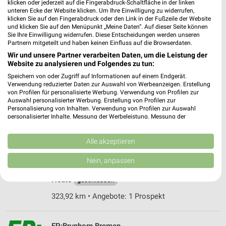
klicken oder jederzeit auf die Fingerabdruck-Schaltfläche in der linken
Heute
geschlossen
unteren Ecke der Website klicken. Um Ihre Einwilligung zu widerrufen,
klicken Sie auf den Fingerabdruck oder den Link in der Fußzeile der Website
317,26 km • Angebote: 1 Prospekt
und klicken Sie auf den Menüpunkt „Meine Daten“. Auf dieser Seite können
Sie Ihre Einwilligung widerrufen. Diese Entscheidungen werden unseren
Partnern mitgeteilt und haben keinen Einfluss auf die Browserdaten.
Wir und unsere Partner verarbeiten Daten, um die Leistung der
MediaMarkt Saturn Bremen
Website zu analysieren und Folgendes zu tun:
Papenstraße 5
Speichern von oder Zugriff auf Informationen auf einem Endgerät.
28195 Bremen
❯
Verwendung reduzierter Daten zur Auswahl von Werbeanzeigen. Erstellung
von Profilen für personalisierte Werbung. Verwendung von Profilen zur
Heute
geschlossen
Auswahl personalisierter Werbung. Erstellung von Profilen zur
Personalisierung von Inhalten. Verwendung von Profilen zur Auswahl
315,34 km • Angebote: 1 Prospekt
personalisierter Inhalte. Messung der Werbeleistung. Messung der
Performance von Inhalten. Analyse von Zielgruppen durch Statistiken oder
Kombinationen von Daten aus verschiedenen Quellen. Entwicklung und
MediaMarkt Saturn Delmenhorst
Verbesserung der Angebote. Verwendung reduzierter Daten zur Auswahl
Alle akzeptieren
von Inhalten.
Seestraße 7
Daten können außerhalb der Europäischen Union weitergegeben und in die
Nein, anpassen
27755 Delmenhorst
USA gesendet werden.
❯
Ihre Einwilligung und die cookie Richtlinie gelten ausschließlich für diese
Heute
geschlossen
Website/App.
323,92 km • Angebote: 1 Prospekt
Partnerliste anzeigen (1 IAB-Anbieter)
Wir nutzen Ihre Daten für folgende Zwecke:
IAB-Verarbeitungszwecke: