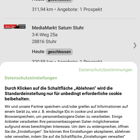
311,94 km • Angebote: 1 Prospekt
MediaMarkt Saturn Stuhr
3-K-Weg 25a
28816 Stuhr
❯
Heute
geschlossen
320,58 km • Angebote: 1 Prospekt
Datenschutzbestimmungen
Datenschutzeinstellungen
media@home Schwachhausen Bremen
Schwachhauser Heerstraße 219
Durch Klicken auf die Schaltfläche „Ablehnen“ wird die
❯
Standardeinstellung nur für unbedingt erforderliche cookie
28211 Bremen
beibehalten.
312,32 km
Wir und unsere Partner speichern und/oder greifen auf Informationen auf
einem Gerät zu, wie z. B. eindeutige IDs in cookie und anderen
Browserspeichern, um personenbezogene Daten zu verarbeiten. Einige
Anbieter verarbeiten Ihre personenbezogenen Daten möglicherweise
MediaMarkt Saturn Bremen
aufgrund eines berechtigten Interesses. Um dem zu widersprechen, öffnen
Duckwitzstraße 55
Sie die „Einstellungen“. Sie können Ihre Einstellungen akzeptieren, ablehnen
28199 Bremen
oder verwalten, indem Sie auf die Schaltfläche „Einstellungen verwalten“
❯