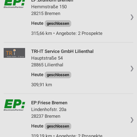
EP:Brunhorn Bremen
Hemmstraße 150
Speichern von oder Zugriff auf Informationen
auf einem Endgerät
28215 Bremen
❯
Heute
geschlossen
Verwendung reduzierter Daten zur Auswahl von
Werbeanzeigen
315,66 km • Angebote: 2 Prospekte
Erstellung von Profilen für personalisierte
Werbung
TRI-IT Service GmbH Lilienthal
Hauptstraße 54
Verwendung von Profilen zur Auswahl
28865 Lilienthal
personalisierter Werbung
❯
Heute
geschlossen
Erstellung von Profilen zur Personalisierung
von Inhalten
309,91 km
Verwendung von Profilen zur Auswahl
personalisierter Inhalte
EP:Friese Bremen
Lindenhofstr. 20a
Messung der Werbeleistung
28237 Bremen
❯
Heute
Messung der Performance von Inhalten
geschlossen
319,19 km • Angebote: 2 Prospekte