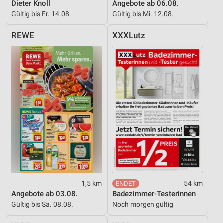
Kombinationen von Daten aus verschiedenen
Dieter Knoll
Angebote ab 06.08.
Quellen
Gültig bis Fr. 14.08.
Gültig bis Mi. 12.08.
Entwicklung und Verbesserung der Angebote
REWE
XXXLutz
Verwendung reduzierter Daten zur Auswahl von
Inhalten
IAB-Besonderheiten:
Verwendung genauer Standortdaten
Geräte anhand von aktiv angeforderten
Informationen identifizieren
Nicht-IAB-Verarbeitungszwecke:
Notwendig
Performance
1,5 km
54 km
Angebote ab 03.08.
Badezimmer-Testerinnen
Funktional
Gültig bis Sa. 08.08.
Noch morgen gültig
Werbung