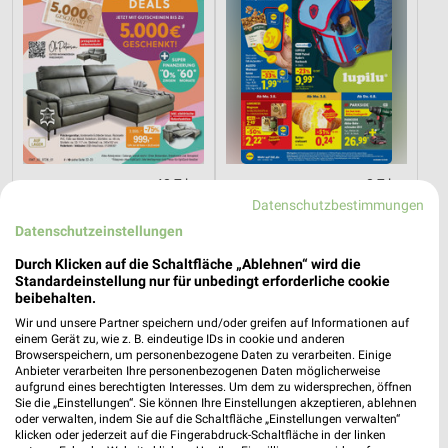
48,7 km
8,7 km
Hot Sommer Sale
Angebote ab 03.08.
Datenschutzbestimmungen
Gültig bis Sa. 29.08.
Gültig bis Sa. 08.08.
Datenschutzeinstellungen
Durch Klicken auf die Schaltfläche „Ablehnen“ wird die
PENNY
toom Baumarkt
Standardeinstellung nur für unbedingt erforderliche cookie
beibehalten.
Wir und unsere Partner speichern und/oder greifen auf Informationen auf
einem Gerät zu, wie z. B. eindeutige IDs in cookie und anderen
Browserspeichern, um personenbezogene Daten zu verarbeiten. Einige
Anbieter verarbeiten Ihre personenbezogenen Daten möglicherweise
aufgrund eines berechtigten Interesses. Um dem zu widersprechen, öffnen
Sie die „Einstellungen“. Sie können Ihre Einstellungen akzeptieren, ablehnen
oder verwalten, indem Sie auf die Schaltfläche „Einstellungen verwalten“
klicken oder jederzeit auf die Fingerabdruck-Schaltfläche in der linken