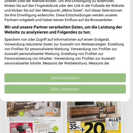
unteren Ecke der Website klicken. Um Ihre Einwilligung zu widerrufen,
klicken Sie auf den Fingerabdruck oder den Link in der Fußzeile der Website
und klicken Sie auf den Menüpunkt „Meine Daten“. Auf dieser Seite können
Sie Ihre Einwilligung widerrufen. Diese Entscheidungen werden unseren
Partnern mitgeteilt und haben keinen Einfluss auf die Browserdaten.
Wir und unsere Partner verarbeiten Daten, um die Leistung der
Website zu analysieren und Folgendes zu tun:
9,8 km
31,2 km
Speichern von oder Zugriff auf Informationen auf einem Endgerät.
Angebote ab 03.08.
Angebote ab 01.08.
Verwendung reduzierter Daten zur Auswahl von Werbeanzeigen. Erstellung
Gültig bis Sa. 08.08.
Noch morgen gültig
von Profilen für personalisierte Werbung. Verwendung von Profilen zur
Auswahl personalisierter Werbung. Erstellung von Profilen zur
Personalisierung von Inhalten. Verwendung von Profilen zur Auswahl
XXXLutz
XXXLutz
personalisierter Inhalte. Messung der Werbeleistung. Messung der
Performance von Inhalten. Analyse von Zielgruppen durch Statistiken oder
Kombinationen von Daten aus verschiedenen Quellen. Entwicklung und
Verbesserung der Angebote. Verwendung reduzierter Daten zur Auswahl
Alle akzeptieren
von Inhalten.
Daten können außerhalb der Europäischen Union weitergegeben und in die
Nein, anpassen
USA gesendet werden.
Ihre Einwilligung und die cookie Richtlinie gelten ausschließlich für diese
Website/App.
Partnerliste anzeigen (1 IAB-Anbieter)
Wir nutzen Ihre Daten für folgende Zwecke:
IAB-Verarbeitungszwecke: