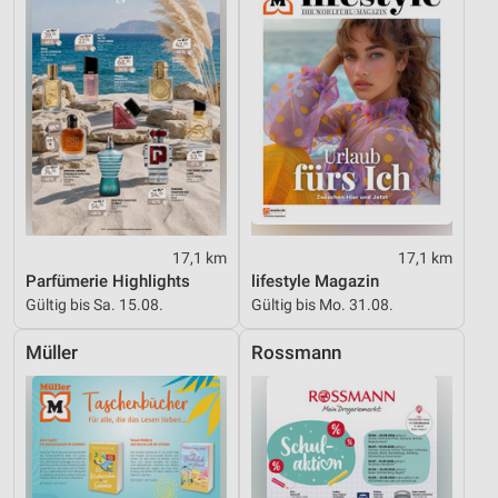
Geräte anhand von aktiv angeforderten
Informationen identifizieren
Nicht-IAB-Verarbeitungszwecke:
Notwendig
Performance
Funktional
17,1 km
17,1 km
Werbung
Parfümerie Highlights
lifestyle Magazin
Gültig bis Sa. 15.08.
Gültig bis Mo. 31.08.
Müller
Rossmann