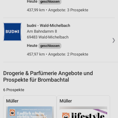
Heute
geschlossen
personalisierter Werbung
437,99 km • Angebote: 3 Prospekte
Erstellung von Profilen zur Personalisierung
von Inhalten
budni - Wald-Michelbach
Verwendung von Profilen zur Auswahl
Am Bahndamm 8
personalisierter Inhalte
69483 Wald-Michelbach
❯
Messung der Werbeleistung
Heute
geschlossen
457,97 km • Angebote: 2 Prospekte
Messung der Performance von Inhalten
Analyse von Zielgruppen durch Statistiken oder
Kombinationen von Daten aus verschiedenen
Drogerie & Parfümerie Angebote und
Quellen
Prospekte für Brombachtal
Entwicklung und Verbesserung der Angebote
6 Prospekte
Verwendung reduzierter Daten zur Auswahl von
Müller
Müller
Inhalten
IAB-Besonderheiten:
Verwendung genauer Standortdaten