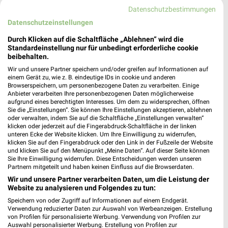
Staatsstr. 38-40
Datenschutzbestimmungen
64668 Rimbach
❯
Datenschutzeinstellungen
Heute
geschlossen
Durch Klicken auf die Schaltfläche „Ablehnen“ wird die
457,00 km • Angebote: 3 Prospekte
Standardeinstellung nur für unbedingt erforderliche cookie
beibehalten.
Wir und unsere Partner speichern und/oder greifen auf Informationen auf
dm Kleinheubach
einem Gerät zu, wie z. B. eindeutige IDs in cookie und anderen
Browserspeichern, um personenbezogene Daten zu verarbeiten. Einige
In der Seehecke 7
Anbieter verarbeiten Ihre personenbezogenen Daten möglicherweise
63924 Kleinheubach
aufgrund eines berechtigten Interesses. Um dem zu widersprechen, öffnen
❯
Sie die „Einstellungen“. Sie können Ihre Einstellungen akzeptieren, ablehnen
Heute
geschlossen
oder verwalten, indem Sie auf die Schaltfläche „Einstellungen verwalten“
klicken oder jederzeit auf die Fingerabdruck-Schaltfläche in der linken
427,46 km
unteren Ecke der Website klicken. Um Ihre Einwilligung zu widerrufen,
klicken Sie auf den Fingerabdruck oder den Link in der Fußzeile der Website
und klicken Sie auf den Menüpunkt „Meine Daten“. Auf dieser Seite können
Sie Ihre Einwilligung widerrufen. Diese Entscheidungen werden unseren
dm Elsenfeld
Partnern mitgeteilt und haben keinen Einfluss auf die Browserdaten.
Bahnhofstraße 11c
Wir und unsere Partner verarbeiten Daten, um die Leistung der
63820 Elsenfeld
Website zu analysieren und Folgendes zu tun:
❯
Speichern von oder Zugriff auf Informationen auf einem Endgerät.
Heute
geschlossen
Verwendung reduzierter Daten zur Auswahl von Werbeanzeigen. Erstellung
von Profilen für personalisierte Werbung. Verwendung von Profilen zur
419,80 km
Auswahl personalisierter Werbung. Erstellung von Profilen zur