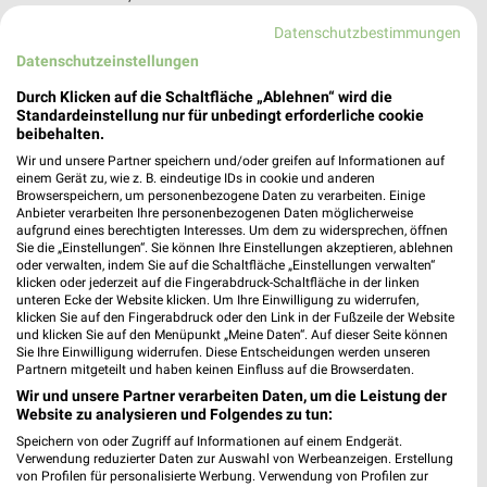
Datenschutzbestimmungen
Takko Fashion Frankfurt (Oder)
Datenschutzeinstellungen
Spitzkrugring 1
Durch Klicken auf die Schaltfläche „Ablehnen“ wird die
15234 Frankfurt (Oder)
❯
Standardeinstellung nur für unbedingt erforderliche cookie
beibehalten.
Heute 09:00 - 19:00 Uhr |
Geschlossen
Wir und unsere Partner speichern und/oder greifen auf Informationen auf
77,92 km
einem Gerät zu, wie z. B. eindeutige IDs in cookie und anderen
Browserspeichern, um personenbezogene Daten zu verarbeiten. Einige
Anbieter verarbeiten Ihre personenbezogenen Daten möglicherweise
aufgrund eines berechtigten Interesses. Um dem zu widersprechen, öffnen
Woolworth Frankfurt (Oder)
Sie die „Einstellungen“. Sie können Ihre Einstellungen akzeptieren, ablehnen
Am Hedwigsberg 4
oder verwalten, indem Sie auf die Schaltfläche „Einstellungen verwalten“
klicken oder jederzeit auf die Fingerabdruck-Schaltfläche in der linken
15232 Frankfurt (Oder)
❯
unteren Ecke der Website klicken. Um Ihre Einwilligung zu widerrufen,
klicken Sie auf den Fingerabdruck oder den Link in der Fußzeile der Website
Heute 09:00 - 20:00 Uhr |
Geschlossen
und klicken Sie auf den Menüpunkt „Meine Daten“. Auf dieser Seite können
Sie Ihre Einwilligung widerrufen. Diese Entscheidungen werden unseren
79,79 km
Partnern mitgeteilt und haben keinen Einfluss auf die Browserdaten.
Wir und unsere Partner verarbeiten Daten, um die Leistung der
Website zu analysieren und Folgendes zu tun:
NKD Beeskow
Speichern von oder Zugriff auf Informationen auf einem Endgerät.
Fürstenwalder Str. 10 B
Verwendung reduzierter Daten zur Auswahl von Werbeanzeigen. Erstellung
15848 Beeskow
von Profilen für personalisierte Werbung. Verwendung von Profilen zur
❯