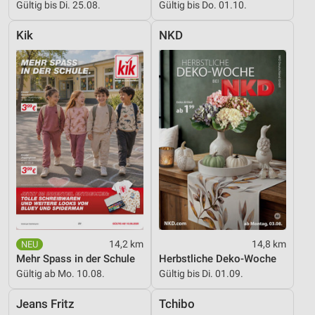
Gültig bis Di. 25.08.
Gültig bis Do. 01.10.
Verwendung genauer Standortdaten
Kik
NKD
Geräte anhand von aktiv angeforderten
Informationen identifizieren
Nicht-IAB-Verarbeitungszwecke:
Notwendig
Performance
Funktional
Werbung
14,2 km
14,8 km
Mehr Spass in der Schule
Herbstliche Deko-Woche
Gültig ab Mo. 10.08.
Gültig bis Di. 01.09.
Jeans Fritz
Tchibo