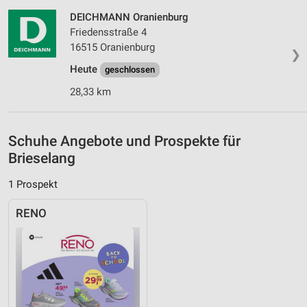
Inhalten
DEICHMANN Oranienburg
IAB-Besonderheiten:
Friedensstraße 4
16515 Oranienburg
Verwendung genauer Standortdaten
❯
Heute
geschlossen
Geräte anhand von aktiv angeforderten
28,33 km
Informationen identifizieren
Nicht-IAB-Verarbeitungszwecke:
Notwendig
Schuhe Angebote und Prospekte für
Brieselang
Performance
1 Prospekt
Funktional
RENO
Werbung