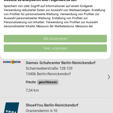
35,65 km • Angebote: 1 Prospekt
Speichern von oder Zugriff auf Informationen auf einem Endgerät.
Verwendung reduzierter Daten zur Auswahl von Werbeanzeigen. Erstellung
von Profilen für personalisierte Werbung. Verwendung von Profilen zur
Auswahl personalisierter Werbung. Erstellung von Profilen zur
DEICHMANN Potsdam
Personalisierung von Inhalten. Verwendung von Profilen zur Auswahl
Babelsberger Straße 16
personalisierter Inhalte. Messung der Werbeleistung. Messung der
Performance von Inhalten. Analyse von Zielgruppen durch Statistiken oder
14473 Potsdam
❯
Kombinationen von Daten aus verschiedenen Quellen. Entwicklung und
Verbesserung der Angebote. Verwendung reduzierter Daten zur Auswahl
Alle akzeptieren
Heute
geschlossen
von Inhalten.
Daten können außerhalb der Europäischen Union weitergegeben und in die
26,87 km
Nein, anpassen
USA gesendet werden.
Ihre Einwilligung und die cookie Richtlinie gelten ausschließlich für diese
Website/App.
Siemes Schuhcenter Berlin-Reinickendorf
Partnerliste anzeigen (1 IAB-Anbieter)
Scharnweberstraße 128-129
Wir nutzen Ihre Daten für folgende Zwecke:
13406 Berlin-Reinickendorf
❯
IAB-Verarbeitungszwecke:
Heute
geschlossen
Speichern von oder Zugriff auf Informationen
7,34 km
auf einem Endgerät
Verwendung reduzierter Daten zur Auswahl von
Shoe4You Berlin-Reinickendorf
Werbeanzeigen
Oraniendamm 6-10