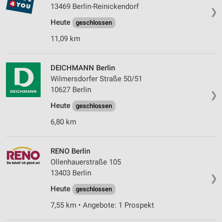
13469 Berlin-Reinickendorf
Erstellung von Profilen für personalisierte
❯
Werbung
Heute
geschlossen
Verwendung von Profilen zur Auswahl
11,09 km
personalisierter Werbung
Erstellung von Profilen zur Personalisierung
DEICHMANN Berlin
von Inhalten
Wilmersdorfer Straße 50/51
10627 Berlin
Verwendung von Profilen zur Auswahl
❯
personalisierter Inhalte
Heute
geschlossen
Messung der Werbeleistung
6,80 km
Messung der Performance von Inhalten
RENO Berlin
Ollenhauerstraße 105
Analyse von Zielgruppen durch Statistiken oder
Kombinationen von Daten aus verschiedenen
13403 Berlin
❯
Quellen
Heute
geschlossen
Entwicklung und Verbesserung der Angebote
7,55 km • Angebote: 1 Prospekt
Verwendung reduzierter Daten zur Auswahl von