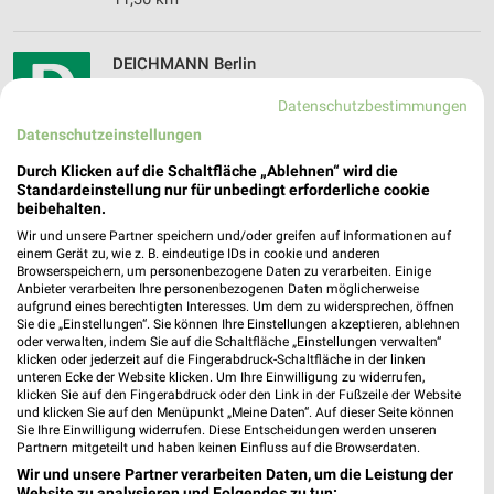
DEICHMANN Berlin
Gorkistr.
❯
Datenschutzbestimmungen
13507 Berlin
Datenschutzeinstellungen
10,85 km
Durch Klicken auf die Schaltfläche „Ablehnen“ wird die
Standardeinstellung nur für unbedingt erforderliche cookie
beibehalten.
DEICHMANN Hohen Neuendorf
Oranienburger Straße 1
Wir und unsere Partner speichern und/oder greifen auf Informationen auf
einem Gerät zu, wie z. B. eindeutige IDs in cookie und anderen
16540 Hohen Neuendorf
❯
Browserspeichern, um personenbezogene Daten zu verarbeiten. Einige
Anbieter verarbeiten Ihre personenbezogenen Daten möglicherweise
Heute
geschlossen
aufgrund eines berechtigten Interesses. Um dem zu widersprechen, öffnen
Sie die „Einstellungen“. Sie können Ihre Einstellungen akzeptieren, ablehnen
18,88 km
oder verwalten, indem Sie auf die Schaltfläche „Einstellungen verwalten“
klicken oder jederzeit auf die Fingerabdruck-Schaltfläche in der linken
unteren Ecke der Website klicken. Um Ihre Einwilligung zu widerrufen,
klicken Sie auf den Fingerabdruck oder den Link in der Fußzeile der Website
RENO Werder (Havel)
und klicken Sie auf den Menüpunkt „Meine Daten“. Auf dieser Seite können
Zum Großen Zernsee 3
Sie Ihre Einwilligung widerrufen. Diese Entscheidungen werden unseren
14542 Werder (Havel)
Partnern mitgeteilt und haben keinen Einfluss auf die Browserdaten.
❯
Wir und unsere Partner verarbeiten Daten, um die Leistung der
Heute
geschlossen
Website zu analysieren und Folgendes zu tun: