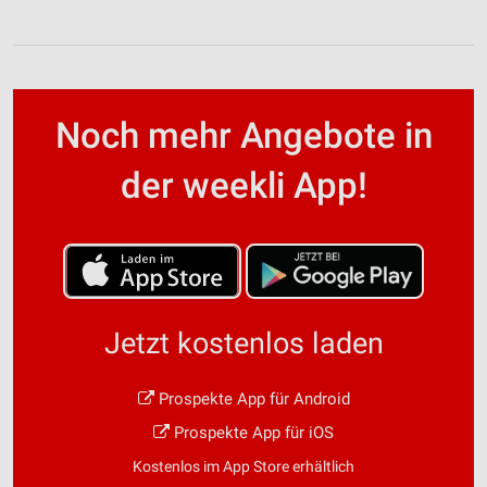
Noch mehr Angebote in
der weekli App!
Jetzt kostenlos laden
Prospekte App für Android
Prospekte App für iOS
Kostenlos im App Store erhältlich