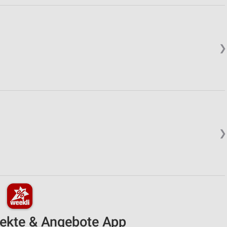
❯
❯
pekte & Angebote App