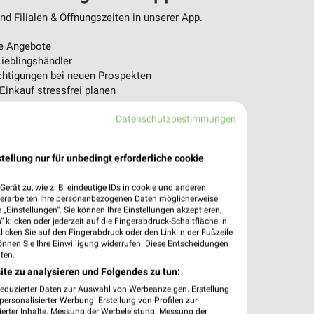
d Filialen & Öffnungszeiten in unserer App.
e Angebote
ieblingshändler
htigungen bei neuen Prospekten
 Einkauf stressfrei planen
 App jetzt laden oder QR-Code scannen.
Datenschutzbestimmungen
tellung nur für unbedingt erforderliche cookie
erät zu, wie z. B. eindeutige IDs in cookie und anderen
verarbeiten Ihre personenbezogenen Daten möglicherweise
„Einstellungen“. Sie können Ihre Einstellungen akzeptieren,
 klicken oder jederzeit auf die Fingerabdruck-Schaltfläche in
klicken Sie auf den Fingerabdruck oder den Link in der Fußzeile
önnen Sie Ihre Einwilligung widerrufen. Diese Entscheidungen
ten.
ite zu analysieren und Folgendes zu tun:
reduzierter Daten zur Auswahl von Werbeanzeigen. Erstellung
ersonalisierter Werbung. Erstellung von Profilen zur
ierter Inhalte. Messung der Werbeleistung. Messung der