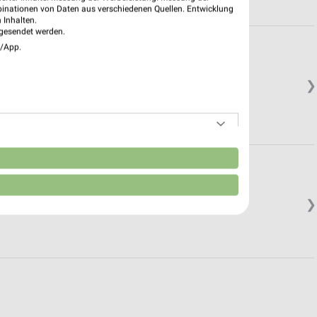
binationen von Daten aus verschiedenen Quellen. Entwicklung
 Inhalten.
gesendet werden.
e/App.
❯
n
❯