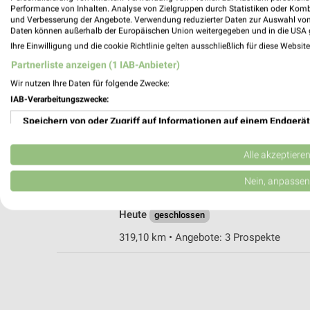
Performance von Inhalten. Analyse von Zielgruppen durch Statistiken oder Kom
und Verbesserung der Angebote. Verwendung reduzierter Daten zur Auswahl von
Daten können außerhalb der Europäischen Union weitergegeben und in die USA 
Ernsting's family Wolfhagen
Ihre Einwilligung und die cookie Richtlinie gelten ausschließlich für diese Websit
Schützeberger Str. 45
Partnerliste anzeigen (1 IAB-Anbieter)
34466 Wolfhagen
Wir nutzen Ihre Daten für folgende Zwecke:
Heute
geschlossen
IAB-Verarbeitungszwecke:
319,27 km
Speichern von oder Zugriff auf Informationen auf einem Endgerät
Verwendung reduzierter Daten zur Auswahl von Werbeanzeigen
Alle akzeptiere
Rossmann Wolfhagen
Hans-Staden-Str. 2
Erstellung von Profilen für personalisierte Werbung
Nein, anpassen
34466 Wolfhagen
Verwendung von Profilen zur Auswahl personalisierter Werbung
Heute
geschlossen
Erstellung von Profilen zur Personalisierung von Inhalten
319,10 km • Angebote: 3 Prospekte
Verwendung von Profilen zur Auswahl personalisierter Inhalte
Messung der Werbeleistung