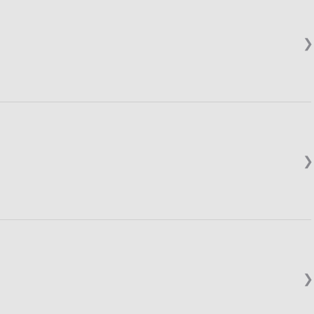
❯
❯
❯