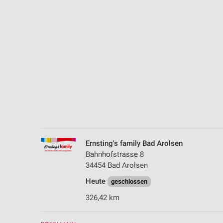
Messung der Performance von Inhalten
Analyse von Zielgruppen durch Statistiken oder Kombinationen 
Quellen
Entwicklung und Verbesserung der Angebote
Verwendung reduzierter Daten zur Auswahl von Inhalten
IAB-Besonderheiten:
Verwendung genauer Standortdaten
Geräte anhand von aktiv angeforderten Informationen identifizie
Ernsting's family Bad Arolsen
Nicht-IAB-Verarbeitungszwecke:
Bahnhofstrasse 8
Notwendig
34454 Bad Arolsen
Heute
Performance
geschlossen
326,42 km
Funktional
Werbung