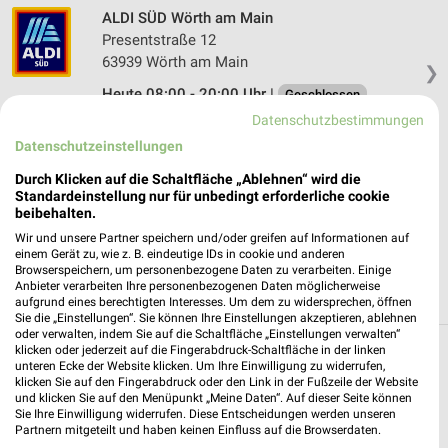
ALDI SÜD Wörth am Main
Presentstraße 12
63939 Wörth am Main
❯
Heute 08:00 - 20:00 Uhr |
Geschlossen
Datenschutzbestimmungen
423,71 km • Angebote: 6 Prospekte
Datenschutzeinstellungen
Durch Klicken auf die Schaltfläche „Ablehnen“ wird die
Lidl Wörth
Standardeinstellung nur für unbedingt erforderliche cookie
Presentstraße 22
beibehalten.
63939 Wörth
❯
Wir und unsere Partner speichern und/oder greifen auf Informationen auf
einem Gerät zu, wie z. B. eindeutige IDs in cookie und anderen
Heute 07:00 - 20:00 Uhr |
Geschlossen
Browserspeichern, um personenbezogene Daten zu verarbeiten. Einige
Anbieter verarbeiten Ihre personenbezogenen Daten möglicherweise
423,62 km • Angebote: 2 Prospekte
aufgrund eines berechtigten Interesses. Um dem zu widersprechen, öffnen
Sie die „Einstellungen“. Sie können Ihre Einstellungen akzeptieren, ablehnen
oder verwalten, indem Sie auf die Schaltfläche „Einstellungen verwalten“
klicken oder jederzeit auf die Fingerabdruck-Schaltfläche in der linken
Discounter Angebote und Prospekte für
unteren Ecke der Website klicken. Um Ihre Einwilligung zu widerrufen,
klicken Sie auf den Fingerabdruck oder den Link in der Fußzeile der Website
Breuberg
und klicken Sie auf den Menüpunkt „Meine Daten“. Auf dieser Seite können
Sie Ihre Einwilligung widerrufen. Diese Entscheidungen werden unseren
16 Prospekte
Partnern mitgeteilt und haben keinen Einfluss auf die Browserdaten.