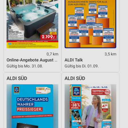
Verwendung reduzierter Daten zur Auswahl von
Inhalten
IAB-Besonderheiten:
Verwendung genauer Standortdaten
Geräte anhand von aktiv angeforderten
Informationen identifizieren
0,7 km
3,5 km
Nicht-IAB-Verarbeitungszwecke:
Online-Angebote August 2026
ALDI Talk
Notwendig
Gültig bis Mo. 31.08.
Gültig bis Di. 01.09.
Performance
ALDI SÜD
ALDI SÜD
Funktional
Werbung