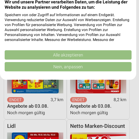
Wir und unsere Partner verarbeiten Daten, um die Leistung der
Website zu analysieren und Folgendes zu tun:
Lidl
PENNY
Speichern von oder Zugriff auf Informationen auf einem Endgerät.
Verwendung reduzierter Daten zur Auswahl von Werbeanzeigen. Erstellung
von Profilen für personalisierte Werbung. Verwendung von Profilen zur
Auswahl personalisierter Werbung. Erstellung von Profilen zur
Personalisierung von Inhalten. Verwendung von Profilen zur Auswahl
personalisierter Inhalte. Messung der Werbeleistung. Messung der
Performance von Inhalten. Analyse von Zielgruppen durch Statistiken oder
Kombinationen von Daten aus verschiedenen Quellen. Entwicklung und
Verbesserung der Angebote. Verwendung reduzierter Daten zur Auswahl
Alle akzeptieren
von Inhalten.
Daten können außerhalb der Europäischen Union weitergegeben und in die
Nein, anpassen
USA gesendet werden.
Ihre Einwilligung und die cookie Richtlinie gelten ausschließlich für diese
Website/App.
Partnerliste anzeigen (1 IAB-Anbieter)
Wir nutzen Ihre Daten für folgende Zwecke:
3,7 km
8,2 km
IAB-Verarbeitungszwecke:
Angebote ab 03.08.
Angebote ab 03.08.
Noch morgen gültig
Noch morgen gültig
Speichern von oder Zugriff auf Informationen
auf einem Endgerät
Lidl
Netto Marken-Discount
Verwendung reduzierter Daten zur Auswahl von
Werbeanzeigen