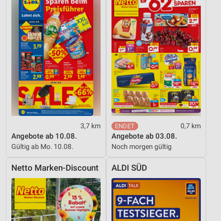
Erstellung von Profilen für personalisierte
Werbung
Verwendung von Profilen zur Auswahl
personalisierter Werbung
Erstellung von Profilen zur Personalisierung
von Inhalten
Verwendung von Profilen zur Auswahl
personalisierter Inhalte
3,7 km
0,7 km
Messung der Werbeleistung
Angebote ab 10.08.
Angebote ab 03.08.
Gültig ab Mo. 10.08.
Noch morgen gültig
Messung der Performance von Inhalten
Netto Marken-Discount
ALDI SÜD
Analyse von Zielgruppen durch Statistiken oder
Kombinationen von Daten aus verschiedenen
Quellen
Entwicklung und Verbesserung der Angebote