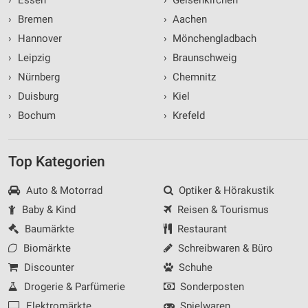
›
Bremen
›
Aachen
›
Hannover
›
Mönchengladbach
›
Leipzig
›
Braunschweig
›
Nürnberg
›
Chemnitz
›
Duisburg
›
Kiel
›
Bochum
›
Krefeld
Top Kategorien
Auto & Motorrad
Optiker & Hörakustik
Baby & Kind
Reisen & Tourismus
Baumärkte
Restaurant
Biomärkte
Schreibwaren & Büro
Discounter
Schuhe
Drogerie & Parfümerie
Sonderposten
Elektromärkte
Spielwaren