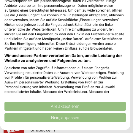
Browserspeichern, um personenbezogene Daten zu verarbeiten. Einige
Bürgermeister-Berger-Str. 10
Anbieter verarbeiten Ihre personenbezogenen Daten möglicherweise
❯
92436 Bruck i.d.OPf.
aufgrund eines berechtigten Interesses. Um dem zu widersprechen, öffnen
Sie die „Einstellungen“. Sie können Ihre Einstellungen akzeptieren, ablehnen
372,61 km
oder verwalten, indem Sie auf die Schaltfläche „Einstellungen verwalten“
klicken oder jederzeit auf die Fingerabdruck-Schaltfläche in der linken
unteren Ecke der Website klicken. Um Ihre Einwilligung zu widerrufen,
klicken Sie auf den Fingerabdruck oder den Link in der Fußzeile der Website
BayWa AG Agrar Obertraubling
und klicken Sie auf den Menüpunkt „Meine Daten“. Auf dieser Seite können
Am Langwiesfeld 9
Sie Ihre Einwilligung widerrufen. Diese Entscheidungen werden unseren
❯
Partnern mitgeteilt und haben keinen Einfluss auf die Browserdaten.
93083 Obertraubling
Wir und unsere Partner verarbeiten Daten, um die Leistung der
404,23 km
Website zu analysieren und Folgendes zu tun:
Speichern von oder Zugriff auf Informationen auf einem Endgerät.
Verwendung reduzierter Daten zur Auswahl von Werbeanzeigen. Erstellung
BayWa AG Technik Servicezentrum
von Profilen für personalisierte Werbung. Verwendung von Profilen zur
Auswahl personalisierter Werbung. Erstellung von Profilen zur
Obertraubling
Personalisierung von Inhalten. Verwendung von Profilen zur Auswahl
Bahnhofstr. 10
❯
personalisierter Inhalte. Messung der Werbeleistung. Messung der
93083 Obertraubling
Performance von Inhalten. Analyse von Zielgruppen durch Statistiken oder
Kombinationen von Daten aus verschiedenen Quellen. Entwicklung und
404,16 km
Verbesserung der Angebote. Verwendung reduzierter Daten zur Auswahl
Alle akzeptieren
von Inhalten.
Daten können außerhalb der Europäischen Union weitergegeben und in die
Nein, anpassen
USA gesendet werden.
Sonderpreis Baumarkt Regenstauf
Ihre Einwilligung und die cookie Richtlinie gelten ausschließlich für diese
Straßäcker 1
Website/App.