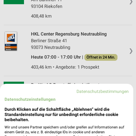
❯
93104 Riekofen
408,48 km
HKL Center Regensburg Neutraubling
Berliner Straße 41
93073 Neutraubling
❯
Heute 07:00 - 17:00 Uhr |
Öffnet in 24 Min.
403,46 km • Angebote: 1 Prospekt
BayWa AG Baustoffe Logistikzentrum
Datenschutzbestimmungen
Regensburg
Junkersstr. 8
❯
Datenschutzeinstellungen
93055 Regensburg
Durch Klicken auf die Schaltfläche „Ablehnen“ wird die
Standardeinstellung nur für unbedingt erforderliche cookie
401,70 km
beibehalten.
Wir und unsere Partner speichern und/oder greifen auf Informationen auf
einem Gerät zu, wie z. B. eindeutige IDs in cookie und anderen
BayWa AG Energie Tankstelle Bruck i.d.OPf.