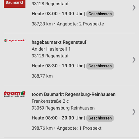
93128 Regenstauf
❯
Partnerliste anzeigen (1 IAB-Anbieter)
Heute 08:00 - 19:00 Uhr |
Geschlossen
Wir nutzen Ihre Daten für folgende Zwecke:
IAB-Verarbeitungszwecke:
387,33 km • Angebote: 2 Prospekte
Speichern von oder Zugriff auf Informationen
auf einem Endgerät
hagebaumarkt Regenstauf
An der Haslerzell 1
Verwendung reduzierter Daten zur Auswahl von
Werbeanzeigen
93128 Regenstauf
❯
Heute 08:30 - 19:00 Uhr |
Geschlossen
Erstellung von Profilen für personalisierte
Werbung
388,77 km
Verwendung von Profilen zur Auswahl
personalisierter Werbung
toom Baumarkt Regensburg-Reinhausen
Frankenstraße 2 c
Erstellung von Profilen zur Personalisierung
93059 Regensburg-Reinhausen
von Inhalten
❯
Heute 08:00 - 20:00 Uhr |
Geschlossen
Verwendung von Profilen zur Auswahl
personalisierter Inhalte
398,76 km • Angebote: 1 Prospekt