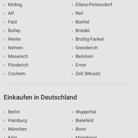
Entwicklung und Verbesserung der Angebote
›
Kliding
›
Ellenz-Poltersdorf
›
Alf
›
Reil
Verwendung reduzierter Daten zur Auswahl von
Inhalten
›
Faid
›
Büchel
›
Bullay
›
Briedel
IAB-Besonderheiten:
›
Weiler
›
Bruttig-Fankel
Verwendung genauer Standortdaten
›
Nehren
›
Grenderich
Geräte anhand von aktiv angeforderten
›
Mesenich
›
Beilstein
Informationen identifizieren
›
Pünderich
›
Ernst
Nicht-IAB-Verarbeitungszwecke:
›
Cochem
›
Zell (Mosel)
Notwendig
Performance
Einkaufen in Deutschland
Funktional
›
Berlin
›
Wuppertal
Werbung
›
Hamburg
›
Bielefeld
›
München
›
Bonn
›
Köln
›
Mannheim