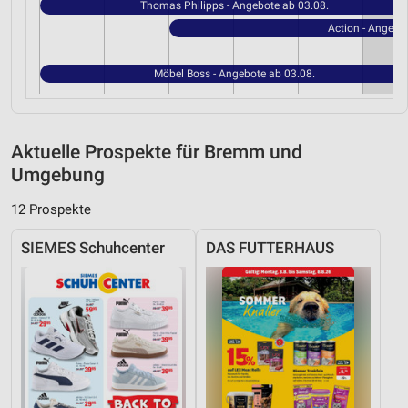
Thomas Philipps - Angebote ab 03.08.
Action - Angebo
Möbel Boss - Angebote ab 03.08.
Aktuelle Prospekte für Bremm und
Umgebung
12 Prospekte
SIEMES Schuhcenter
DAS FUTTERHAUS