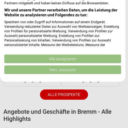
Partnern mitgeteilt und haben keinen Einfluss auf die Browserdaten.
Wir und unsere Partner verarbeiten Daten, um die Leistung der
Website zu analysieren und Folgendes zu tun:
Speichern von oder Zugriff auf Informationen auf einem Endgerät.
Verwendung reduzierter Daten zur Auswahl von Werbeanzeigen. Erstellung
von Profilen für personalisierte Werbung. Verwendung von Profilen zur
Auswahl personalisierter Werbung. Erstellung von Profilen zur
Personalisierung von Inhalten. Verwendung von Profilen zur Auswahl
personalisierter Inhalte. Messung der Werbeleistung. Messung der
Performance von Inhalten. Analyse von Zielgruppen durch Statistiken oder
Kombinationen von Daten aus verschiedenen Quellen. Entwicklung und
Verbesserung der Angebote. Verwendung reduzierter Daten zur Auswahl
Alle akzeptieren
von Inhalten.
Daten können außerhalb der Europäischen Union weitergegeben und in die
4,6 km
8,6 km
Nein, anpassen
USA gesendet werden.
Wochenend Spezial
Angebote ab 03.08.
Ihre Einwilligung und die cookie Richtlinie gelten ausschließlich für diese
Noch morgen gültig
Noch morgen gültig
Website/App.
Partnerliste anzeigen (1 IAB-Anbieter)
ALLE PROSPEKTE
Wir nutzen Ihre Daten für folgende Zwecke:
IAB-Verarbeitungszwecke:
Angebote und Geschäfte in Bremm - Alle
Speichern von oder Zugriff auf Informationen
Highlights
auf einem Endgerät