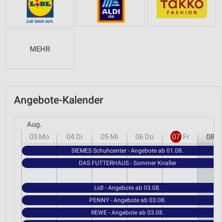
MEHR
Angebote-Kalender
Aug.
03
Mo
04
Di
05
Mi
06
Do
07
Fr
08
S
SIEMES Schuhcenter - Angebote ab 01.08.
DAS FUTTERHAUS - Sommer Knaller
Lidl - Angebote ab 03.08.
PENNY - Angebote ab 03.08.
REWE - Angebote ab 03.08.