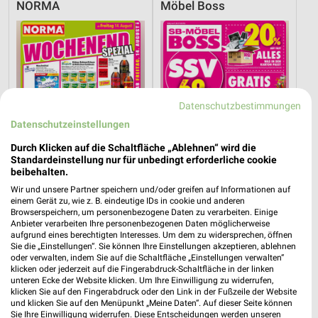
NORMA
Möbel Boss
Datenschutzbestimmungen
Datenschutzeinstellungen
Durch Klicken auf die Schaltfläche „Ablehnen“ wird die
Standardeinstellung nur für unbedingt erforderliche cookie
beibehalten.
Wir und unsere Partner speichern und/oder greifen auf Informationen auf
einem Gerät zu, wie z. B. eindeutige IDs in cookie und anderen
Browserspeichern, um personenbezogene Daten zu verarbeiten. Einige
4,6 km
19,4 km
Anbieter verarbeiten Ihre personenbezogenen Daten möglicherweise
Wochenend Spezial
Angebote ab 03.08.
aufgrund eines berechtigten Interesses. Um dem zu widersprechen, öffnen
Gültig ab Fr. 14.08.
Noch morgen gültig
Sie die „Einstellungen“. Sie können Ihre Einstellungen akzeptieren, ablehnen
oder verwalten, indem Sie auf die Schaltfläche „Einstellungen verwalten“
klicken oder jederzeit auf die Fingerabdruck-Schaltfläche in der linken
NORMA
Globus
unteren Ecke der Website klicken. Um Ihre Einwilligung zu widerrufen,
klicken Sie auf den Fingerabdruck oder den Link in der Fußzeile der Website
und klicken Sie auf den Menüpunkt „Meine Daten“. Auf dieser Seite können
Sie Ihre Einwilligung widerrufen. Diese Entscheidungen werden unseren