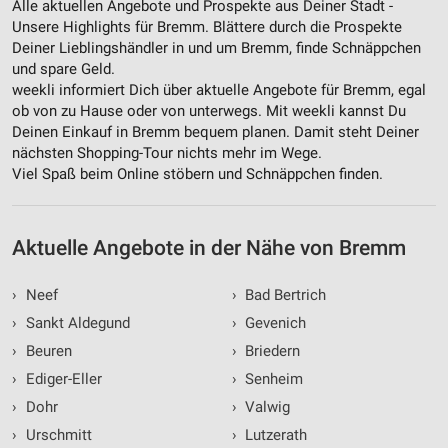
Alle aktuellen Angebote und Prospekte aus Deiner Stadt -
Verwendung reduzierter Daten zur Auswahl von
Werbeanzeigen
Unsere Highlights für Bremm. Blättere durch die Prospekte
Deiner Lieblingshändler in und um Bremm, finde Schnäppchen
Erstellung von Profilen für personalisierte
und spare Geld.
Werbung
weekli informiert Dich über aktuelle Angebote für Bremm, egal
ob von zu Hause oder von unterwegs. Mit weekli kannst Du
Verwendung von Profilen zur Auswahl
Deinen Einkauf in Bremm bequem planen. Damit steht Deiner
personalisierter Werbung
nächsten Shopping-Tour nichts mehr im Wege.
Viel Spaß beim Online stöbern und Schnäppchen finden.
Erstellung von Profilen zur Personalisierung
von Inhalten
Verwendung von Profilen zur Auswahl
Aktuelle Angebote in der Nähe von Bremm
personalisierter Inhalte
›
Neef
›
Bad Bertrich
Messung der Werbeleistung
›
Sankt Aldegund
›
Gevenich
Messung der Performance von Inhalten
›
Beuren
›
Briedern
›
Ediger-Eller
›
Senheim
Analyse von Zielgruppen durch Statistiken oder
Kombinationen von Daten aus verschiedenen
›
Dohr
›
Valwig
Quellen
›
Urschmitt
›
Lutzerath