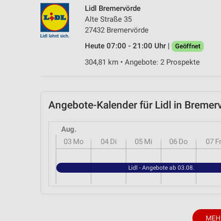
Lidl Bremervörde
Alte Straße 35
27432 Bremervörde
Heute 07:00 - 21:00 Uhr |
Geöffnet
304,81 km • Angebote: 2 Prospekte
Angebote-Kalender für Lidl in Brem
Aug.
03
Mo
04
Di
05
Mi
06
Do
07
F
Lidl - Angebote ab 03.08.
MEH