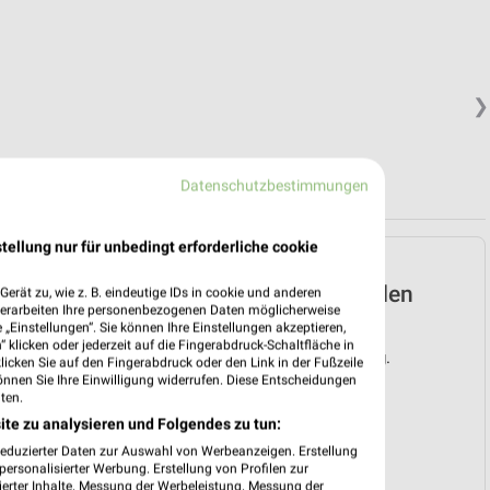
❯
Datenschutzbestimmungen
tellung nur für unbedingt erforderliche cookie
Lidl Prospekt für
Bremervörde ab Mo. den
erät zu, wie z. B. eindeutige IDs in cookie und anderen
verarbeiten Ihre personenbezogenen Daten möglicherweise
03.08.
„Einstellungen“. Sie können Ihre Einstellungen akzeptieren,
 klicken oder jederzeit auf die Fingerabdruck-Schaltfläche in
Gültig von 03. Aug. bis 08. Aug.
klicken Sie auf den Fingerabdruck oder den Link in der Fußzeile
önnen Sie Ihre Einwilligung widerrufen. Diese Entscheidungen
📅
Kalendereintrag erstellen
ten.
ite zu analysieren und Folgendes zu tun:
❯
reduzierter Daten zur Auswahl von Werbeanzeigen. Erstellung
ersonalisierter Werbung. Erstellung von Profilen zur
PROSPEKT BLÄTTERN
ierter Inhalte. Messung der Werbeleistung. Messung der