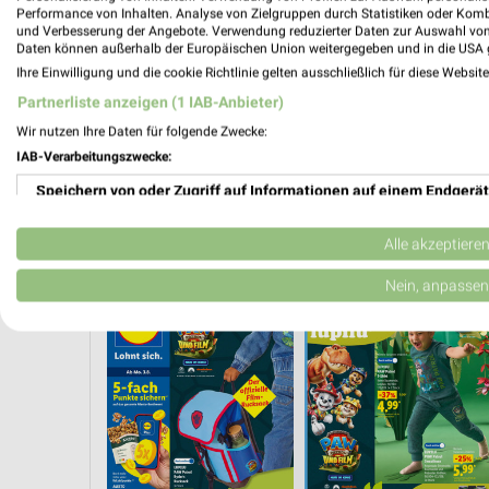
Performance von Inhalten. Analyse von Zielgruppen durch Statistiken oder Kom
und Verbesserung der Angebote. Verwendung reduzierter Daten zur Auswahl von
Daten können außerhalb der Europäischen Union weitergegeben und in die USA 
Ihre Einwilligung und die cookie Richtlinie gelten ausschließlich für diese Websit
Partnerliste anzeigen (1 IAB-Anbieter)
Wir nutzen Ihre Daten für folgende Zwecke:
IAB-Verarbeitungszwecke:
Speichern von oder Zugriff auf Informationen auf einem Endgerät
Verwendung reduzierter Daten zur Auswahl von Werbeanzeigen
Alle akzeptiere
R SPAREN
KINDERMODE & SPIELZEUG
WEIN
ANGEBOTE AB FREITAG
Erstellung von Profilen für personalisierte Werbung
Nein, anpassen
Verwendung von Profilen zur Auswahl personalisierter Werbung
Erstellung von Profilen zur Personalisierung von Inhalten
Verwendung von Profilen zur Auswahl personalisierter Inhalte
Messung der Werbeleistung