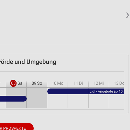
❯
ervörde und Umgebung
r
08
Sa
09
So
10
Mo
11
Di
12
Mi
13
Do
Lidl - Angebote ab 10.08.
R PROSPEKTE