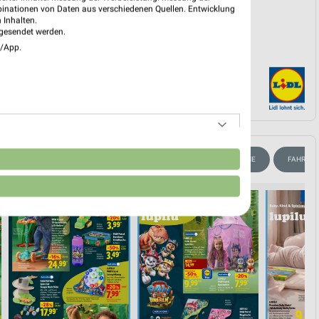
binationen von Daten aus verschiedenen Quellen. Entwicklung
 Inhalten.
gesendet werden.
e/App.
n
FÜR HEIMWERKER
BLUMEN
HANDY & SMARTPHONE
FAHRRA