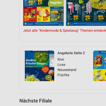
Messung der Performance von Inhalten
Analyse von Zielgruppen durch Statistiken oder Kombinationen 
Quellen
Entwicklung und Verbesserung der Angebote
Jetzt alle "Kindermode & Spielzeug" Themen entdeck
Verwendung reduzierter Daten zur Auswahl von Inhalten
IAB-Besonderheiten:
Verwendung genauer Standortdaten
Angebote Seite 2
Kiwi
Geräte anhand von aktiv angeforderten Informationen identifizie
Lose
Nicht-IAB-Verarbeitungszwecke:
Neuseeland
Früchte
Notwendig
Performance
Funktional
Nächste Filiale
Werbung