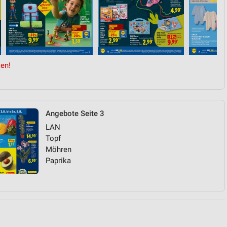
von Daten aus verschiedenen
en!
Angebote Seite 3
LAN
ren
Topf
Möhren
Paprika