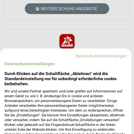
WEITERE SCHUHE ANGEBOTE
weekli - Prospekte & Angebote App
Datenschutzbestimmungen
Datenschutzeinstellungen
Alle Deichmann Angebote immer griffbereit – mit der
kostenlosen weekli App für iOS & Android.
Durch Klicken auf die Schaltfläche „Ablehnen“ wird die
Standardeinstellung nur für unbedingt erforderliche cookie
beibehalten.
✔
Standortgenaue Angebote
Wir und unsere Partner speichern und/oder greifen auf Informationen auf
✔
Folge deinem Lieblingshändler
einem Gerät zu, wie z. B. eindeutige IDs in cookie und anderen
✔
Push-Benachrichtigungen bei neuen Prospekten
Browserspeichern, um personenbezogene Daten zu verarbeiten. Einige
✔
Einkaufsliste - Einkauf stressfrei planen
Anbieter verarbeiten Ihre personenbezogenen Daten möglicherweise
aufgrund eines berechtigten Interesses. Um dem zu widersprechen, öffnen
Sie die „Einstellungen“. Sie können Ihre Einstellungen akzeptieren, ablehnen
JETZT LADEN UND SPAREN!
oder verwalten, indem Sie auf die Schaltfläche „Einstellungen verwalten“
klicken oder jederzeit auf die Fingerabdruck-Schaltfläche in der linken
unteren Ecke der Website klicken. Um Ihre Einwilligung zu widerrufen,