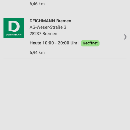
auf einem Endgerät
6,46 km
Verwendung reduzierter Daten zur Auswahl von
Werbeanzeigen
DEICHMANN Bremen
AG-Weser-Straße 3
Erstellung von Profilen für personalisierte
28237 Bremen
Werbung
❯
Heute 10:00 - 20:00 Uhr |
Geöffnet
Verwendung von Profilen zur Auswahl
personalisierter Werbung
6,94 km
Erstellung von Profilen zur Personalisierung
von Inhalten
Verwendung von Profilen zur Auswahl
personalisierter Inhalte
Messung der Werbeleistung
Messung der Performance von Inhalten
Analyse von Zielgruppen durch Statistiken oder
Kombinationen von Daten aus verschiedenen