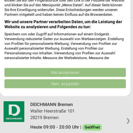
klicken Sie auf den Fingerabdruck oder den Link in der Fußzeile der Website
und klicken Sie auf den Menüpunkt „Meine Daten“. Auf dieser Seite können
Sie Ihre Einwilligung widerrufen. Diese Entscheidungen werden unseren
Partnern mitgeteilt und haben keinen Einfluss auf die Browserdaten.
Wir und unsere Partner verarbeiten Daten, um die Leistung der
Filialen in der Umgebung
Website zu analysieren und Folgendes zu tun:
Speichern von oder Zugriff auf Informationen auf einem Endgerät.
Verwendung reduzierter Daten zur Auswahl von Werbeanzeigen. Erstellung
3 Filialen
von Profilen für personalisierte Werbung. Verwendung von Profilen zur
Auswahl personalisierter Werbung. Erstellung von Profilen zur
Personalisierung von Inhalten. Verwendung von Profilen zur Auswahl
DEICHMANN Bremen
personalisierter Inhalte. Messung der Werbeleistung. Messung der
Hutfilterstraße 9 - 13
Performance von Inhalten. Analyse von Zielgruppen durch Statistiken oder
28195 Bremen
Kombinationen von Daten aus verschiedenen Quellen. Entwicklung und
❯
Verbesserung der Angebote. Verwendung reduzierter Daten zur Auswahl
Alle akzeptieren
Heute 10:00 - 19:00 Uhr |
von Inhalten.
Geöffnet
Daten können außerhalb der Europäischen Union weitergegeben und in die
Nein, anpassen
5,29 km
USA gesendet werden.
Ihre Einwilligung und die cookie Richtlinie gelten ausschließlich für diese
Website/App.
DEICHMANN Bremen
Partnerliste anzeigen (1 IAB-Anbieter)
Waller Heerstraße 101
Wir nutzen Ihre Daten für folgende Zwecke:
28219 Bremen
❯
IAB-Verarbeitungszwecke:
Heute 09:00 - 20:00 Uhr |
Geöffnet
Speichern von oder Zugriff auf Informationen