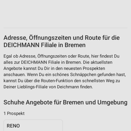
Quellen
Entwicklung und Verbesserung der Angebote
Verwendung reduzierter Daten zur Auswahl von
Inhalten
Adresse, Öffnungszeiten und Route für die
IAB-Besonderheiten:
DEICHMANN Filiale in Bremen
Verwendung genauer Standortdaten
Egal ob Adresse, Öffnungszeiten oder Route, hier findest Du
Geräte anhand von aktiv angeforderten
alles zur DEICHMANN Filiale in Bremen. Die aktuellsten
Informationen identifizieren
Angebote kannst Du Dir in den neuesten Prospekten
anschauen. Wenn Du ein schönes Schnäppchen gefunden hast,
Nicht-IAB-Verarbeitungszwecke:
kannst Du über die Routen-Funktion den schnellsten Weg zu
Notwendig
Deiner Lieblings-Filiale von Deichmann finden.
Performance
Schuhe Angebote für Bremen und Umgebung
Funktional
1 Prospekt
Werbung
RENO