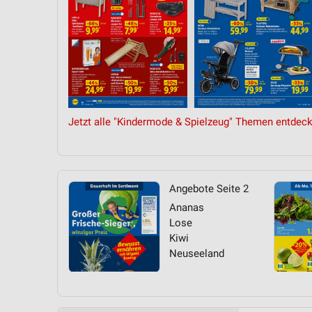
Messung der Performance von Inhalten
Analyse von Zielgruppen durch Statistiken oder Kombinationen 
Quellen
Entwicklung und Verbesserung der Angebote
Verwendung reduzierter Daten zur Auswahl von Inhalten
Jetzt alle "Kindermode & Spielzeug" Themen entdeck
IAB-Besonderheiten:
Verwendung genauer Standortdaten
Geräte anhand von aktiv angeforderten Informationen identifizie
Angebote Seite 2
Nicht-IAB-Verarbeitungszwecke:
Ananas
Lose
Notwendig
Kiwi
Neuseeland
Performance
Funktional
Werbung