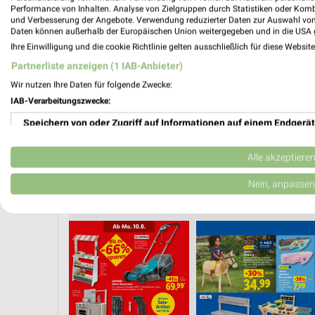
Performance von Inhalten. Analyse von Zielgruppen durch Statistiken oder Kom
❯
und Verbesserung der Angebote. Verwendung reduzierter Daten zur Auswahl von
Daten können außerhalb der Europäischen Union weitergegeben und in die USA 
Ihre Einwilligung und die cookie Richtlinie gelten ausschließlich für diese Websit
Partnerliste anzeigen (1 IAB-Anbieter)
Wir nutzen Ihre Daten für folgende Zwecke:
IAB-Verarbeitungszwecke:
Speichern von oder Zugriff auf Informationen auf einem Endgerät
Verwendung reduzierter Daten zur Auswahl von Werbeanzeigen
Alle akzeptiere
Erstellung von Profilen für personalisierte Werbung
Nein, anpassen
NDS
KINDERMODE & SPIELZEUG
SOMMER & SONNE
HANDY & SMARTP
Verwendung von Profilen zur Auswahl personalisierter Werbung
Erstellung von Profilen zur Personalisierung von Inhalten
Verwendung von Profilen zur Auswahl personalisierter Inhalte
Messung der Werbeleistung