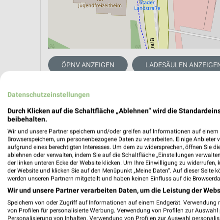
ÖPNV ANZEIGEN
LADESÄULEN ANZEIGE
Datenschutzeinstellungen
Aktuelle Angebote in dieser Filiale
Durch Klicken auf die Schaltfläche „Ablehnen“ wird die Standardeins
Anzahl Prospekte: 2
beibehalten.
Letztes Prospektupdate: vor wenigen Minuten
Wir und unsere Partner speichern und/oder greifen auf Informationen auf einem G
Browserspeichern, um personenbezogene Daten zu verarbeiten. Einige Anbieter 
aufgrund eines berechtigten Interesses. Um dem zu widersprechen, öffnen Sie die 
Lidl Pr
ablehnen oder verwalten, indem Sie auf die Schaltfläche „Einstellungen verwalten“
der linken unteren Ecke der Website klicken. Um Ihre Einwilligung zu widerrufen, 
Gültig von
der Website und klicken Sie auf den Menüpunkt „Meine Daten“. Auf dieser Seite k
werden unseren Partnern mitgeteilt und haben keinen Einfluss auf die Browserda
📅
Kalende
Wir und unsere Partner verarbeiten Daten, um die Leistung der Webs
Speichern von oder Zugriff auf Informationen auf einem Endgerät. Verwendung 
von Profilen für personalisierte Werbung. Verwendung von Profilen zur Auswahl p
PROSP
Personalisierung von Inhalten. Verwendung von Profilen zur Auswahl personalis