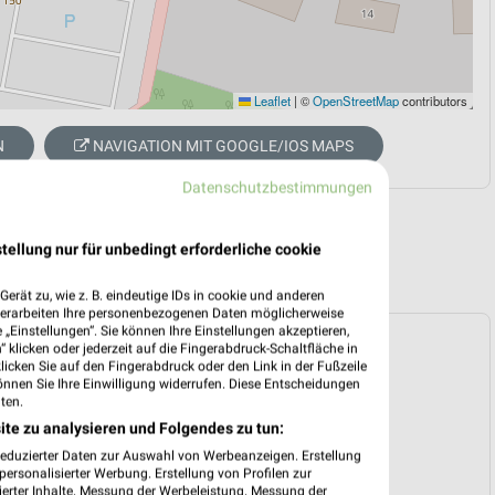
Leaflet
|
©
OpenStreetMap
contributors
N
NAVIGATION MIT GOOGLE/IOS MAPS
Datenschutzbestimmungen
tellung nur für unbedingt erforderliche cookie
erät zu, wie z. B. eindeutige IDs in cookie und anderen
verarbeiten Ihre personenbezogenen Daten möglicherweise
„Einstellungen“. Sie können Ihre Einstellungen akzeptieren,
ospekt für Bremen ab Mo. den 10.08.
 klicken oder jederzeit auf die Fingerabdruck-Schaltfläche in
klicken Sie auf den Fingerabdruck oder den Link in der Fußzeile
 10. Aug. bis 15. Aug.
önnen Sie Ihre Einwilligung widerrufen. Diese Entscheidungen
ten.
reintrag erstellen
ite zu analysieren und Folgendes zu tun:
reduzierter Daten zur Auswahl von Werbeanzeigen. Erstellung
ersonalisierter Werbung. Erstellung von Profilen zur
EKT BLÄTTERN
ierter Inhalte. Messung der Werbeleistung. Messung der