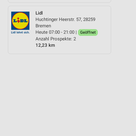
Lidl
Huchtinger Heerstr. 57, 28259
Bremen
Heute 07:00 - 21:00 |
Geöffnet
Anzahl Prospekte: 2
12,23 km
GARTEN & BALKON
WELLNESS FÜR ZUHAUSE
WEIN
ANGEBOTE Z