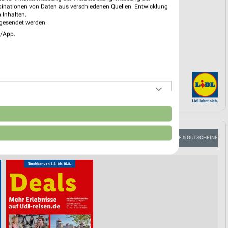
binationen von Daten aus verschiedenen Quellen. Entwicklung
 Inhalten.
gesendet werden.
e/App.
n
HONE
KAFFEE
GEWINNSPIEL
AKTIONEN, RABATTE & GUTSCHEINE