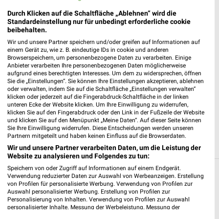
Lidl Weißenhorn
Durch Klicken auf die Schaltfläche „Ablehnen“ wird die
Zeisstr. 2
Standardeinstellung nur für unbedingt erforderliche cookie
beibehalten.
89264 Weißenhorn
❯
Wir und unsere Partner speichern und/oder greifen auf Informationen auf
Heute 07:00 - 20:00 Uhr |
Geschlossen
einem Gerät zu, wie z. B. eindeutige IDs in cookie und anderen
Browserspeichern, um personenbezogene Daten zu verarbeiten. Einige
522,07 km • Angebote: 2 Prospekte
Anbieter verarbeiten Ihre personenbezogenen Daten möglicherweise
aufgrund eines berechtigten Interesses. Um dem zu widersprechen, öffnen
Sie die „Einstellungen“. Sie können Ihre Einstellungen akzeptieren, ablehnen
oder verwalten, indem Sie auf die Schaltfläche „Einstellungen verwalten“
Netto Marken-Discount Illertissen
klicken oder jederzeit auf die Fingerabdruck-Schaltfläche in der linken
Martinsplatz 3
unteren Ecke der Website klicken. Um Ihre Einwilligung zu widerrufen,
89257 Illertissen
klicken Sie auf den Fingerabdruck oder den Link in der Fußzeile der Website
❯
und klicken Sie auf den Menüpunkt „Meine Daten“. Auf dieser Seite können
Heute 07:00 - 20:00 Uhr |
Sie Ihre Einwilligung widerrufen. Diese Entscheidungen werden unseren
Geschlossen
Partnern mitgeteilt und haben keinen Einfluss auf die Browserdaten.
531,87 km • Angebote: 4 Prospekte
Wir und unsere Partner verarbeiten Daten, um die Leistung der
Website zu analysieren und Folgendes zu tun:
Speichern von oder Zugriff auf Informationen auf einem Endgerät.
Verwendung reduzierter Daten zur Auswahl von Werbeanzeigen. Erstellung
Discounter Angebote und Prospekte für
von Profilen für personalisierte Werbung. Verwendung von Profilen zur
Breitenthal
Auswahl personalisierter Werbung. Erstellung von Profilen zur
Personalisierung von Inhalten. Verwendung von Profilen zur Auswahl
personalisierter Inhalte. Messung der Werbeleistung. Messung der
16 Prospekte
Performance von Inhalten. Analyse von Zielgruppen durch Statistiken oder