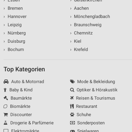
›
Bremen
›
Aachen
›
Hannover
›
Mönchengladbach
›
Leipzig
›
Braunschweig
›
Nürnberg
›
Chemnitz
›
Duisburg
›
Kiel
›
Bochum
›
Krefeld
Top Kategorien
Auto & Motorrad
Mode & Bekleidung
Baby & Kind
Optiker & Hörakustik
Baumärkte
Reisen & Tourismus
Biomärkte
Restaurant
Discounter
Schuhe
Drogerie & Parfümerie
Sonderposten
Elektromärkte
Spielwaren