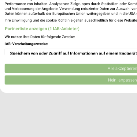
Louis MEGAShop Passau
Performance von Inhalten. Analyse von Zielgruppen durch Statistiken oder Kom
und Verbesserung der Angebote. Verwendung reduzierter Daten zur Auswahl von
Regensburger Straße 80
Daten können außerhalb der Europäischen Union weitergegeben und in die USA 
94036 Passau
Ihre Einwilligung und die cookie Richtlinie gelten ausschließlich für diese Websit
Heute 09:00 - 20:00 Uhr |
Öffnet in 8 Min.
Partnerliste anzeigen (1 IAB-Anbieter)
438,65 km
Wir nutzen Ihre Daten für folgende Zwecke:
IAB-Verarbeitungszwecke:
Speichern von oder Zugriff auf Informationen auf einem Endgerät
POLO Motorrad Store Passau
Meraner Str. 1
Verwendung reduzierter Daten zur Auswahl von Werbeanzeigen
94036 Passau
Alle akzeptiere
Heute 09:00 - 20:00 Uhr |
Öffnet in 8 Min.
Erstellung von Profilen für personalisierte Werbung
Nein, anpassen
440,63 km
Verwendung von Profilen zur Auswahl personalisierter Werbung
Erstellung von Profilen zur Personalisierung von Inhalten
Verwendung von Profilen zur Auswahl personalisierter Inhalte
Messung der Werbeleistung