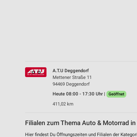
Messung der Performance von Inhalten
Analyse von Zielgruppen durch Statistiken oder Kombinationen 
Quellen
Entwicklung und Verbesserung der Angebote
Verwendung reduzierter Daten zur Auswahl von Inhalten
IAB-Besonderheiten:
Verwendung genauer Standortdaten
A.T.U Deggendorf
Mettener Straße 11
Geräte anhand von aktiv angeforderten Informationen identifizie
94469 Deggendorf
Nicht-IAB-Verarbeitungszwecke:
Heute 08:00 - 17:30 Uhr |
Geöffnet
Notwendig
411,02 km
Performance
Filialen zum Thema Auto & Motorrad in
Funktional
Hier findest Du Öffnungszeiten und Filialen der Katego
Werbung