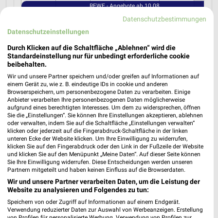
REWE - Angebote ab 10.08.
Datenschutzbestimmungen
Datenschutzeinstellungen
Durch Klicken auf die Schaltfläche „Ablehnen“ wird die
MEHR PROSPEKTE
Standardeinstellung nur für unbedingt erforderliche cookie
beibehalten.
Wir und unsere Partner speichern und/oder greifen auf Informationen auf
einem Gerät zu, wie z. B. eindeutige IDs in cookie und anderen
weekli Magazin
Browserspeichern, um personenbezogene Daten zu verarbeiten. Einige
Anbieter verarbeiten Ihre personenbezogenen Daten möglicherweise
aufgrund eines berechtigten Interesses. Um dem zu widersprechen, öffnen
Sie die „Einstellungen“. Sie können Ihre Einstellungen akzeptieren, ablehnen
oder verwalten, indem Sie auf die Schaltfläche „Einstellungen verwalten“
klicken oder jederzeit auf die Fingerabdruck-Schaltfläche in der linken
unteren Ecke der Website klicken. Um Ihre Einwilligung zu widerrufen,
klicken Sie auf den Fingerabdruck oder den Link in der Fußzeile der Website
und klicken Sie auf den Menüpunkt „Meine Daten“. Auf dieser Seite können
Sie Ihre Einwilligung widerrufen. Diese Entscheidungen werden unseren
Partnern mitgeteilt und haben keinen Einfluss auf die Browserdaten.
Wir und unsere Partner verarbeiten Daten, um die Leistung der
Die perfekte Einwechslung: Dein Fan-Bonus!*
WM-Party-Rezepte mit REWE!
Website zu analysieren und Folgendes zu tun:
17.07.2026
24.06.2026
Speichern von oder Zugriff auf Informationen auf einem Endgerät.
Verwendung reduzierter Daten zur Auswahl von Werbeanzeigen. Erstellung
von Profilen für personalisierte Werbung. Verwendung von Profilen zur