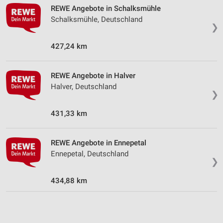
REWE Angebote in Schalksmühle
Verwendung genauer Standortdaten
Schalksmühle, Deutschland
❯
Geräte anhand von aktiv angeforderten
Informationen identifizieren
427,24 km
Nicht-IAB-Verarbeitungszwecke:
Notwendig
REWE Angebote in Halver
Halver, Deutschland
Performance
❯
Funktional
431,33 km
Werbung
REWE Angebote in Ennepetal
Ennepetal, Deutschland
❯
434,88 km