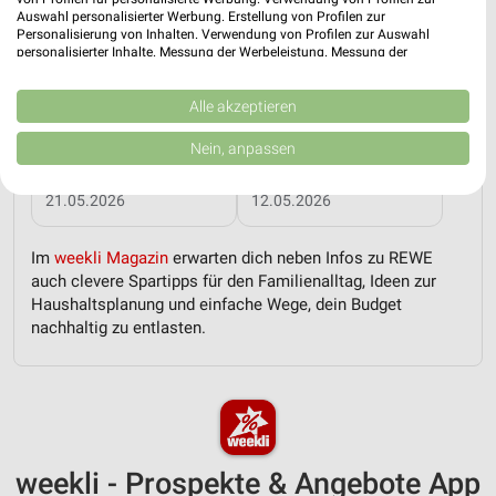
Auswahl personalisierter Werbung. Erstellung von Profilen zur
Personalisierung von Inhalten. Verwendung von Profilen zur Auswahl
personalisierter Inhalte. Messung der Werbeleistung. Messung der
Performance von Inhalten. Analyse von Zielgruppen durch Statistiken oder
Kombinationen von Daten aus verschiedenen Quellen. Entwicklung und
Verbesserung der Angebote. Verwendung reduzierter Daten zur Auswahl
Alle akzeptieren
von Inhalten.
Daten können außerhalb der Europäischen Union weitergegeben und in die
Nein, anpassen
USA gesendet werden.
Rezepte und Pfingstangebote bei REWE!
Grillangebote zum Vatertag bei REWE!
Ihre Einwilligung und die cookie Richtlinie gelten ausschließlich für diese
Website/App.
21.05.2026
12.05.2026
Partnerliste anzeigen (1 IAB-Anbieter)
Im
weekli Magazin
erwarten dich neben Infos zu REWE
Wir nutzen Ihre Daten für folgende Zwecke:
auch clevere Spartipps für den Familienalltag, Ideen zur
IAB-Verarbeitungszwecke:
Haushaltsplanung und einfache Wege, dein Budget
Speichern von oder Zugriff auf Informationen
nachhaltig zu entlasten.
auf einem Endgerät
Verwendung reduzierter Daten zur Auswahl von
Werbeanzeigen
Erstellung von Profilen für personalisierte
Werbung
weekli - Prospekte & Angebote App