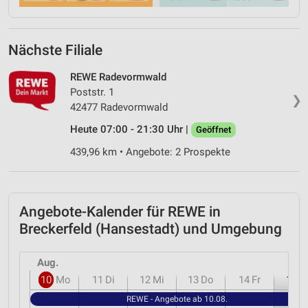
Nächste Filiale
REWE Radevormwald
Poststr. 1
❯
42477 Radevormwald
Heute 07:00 - 21:30 Uhr |
Geöffnet
439,96 km • Angebote: 2 Prospekte
Angebote-Kalender für REWE in
Breckerfeld (Hansestadt) und Umgebung
Aug.
10
Mo
11
Di
12
Mi
13
Do
14
Fr
15
S
REWE - Angebote ab 10.08.