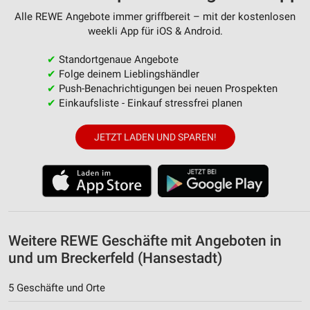
Verwendung von Profilen zur Auswahl
Alle REWE Angebote immer griffbereit – mit der kostenlosen
personalisierter Werbung
weekli App für iOS & Android.
Erstellung von Profilen zur Personalisierung
✔
Standortgenaue Angebote
von Inhalten
✔
Folge deinem Lieblingshändler
✔
Push-Benachrichtigungen bei neuen Prospekten
Verwendung von Profilen zur Auswahl
personalisierter Inhalte
✔
Einkaufsliste - Einkauf stressfrei planen
Messung der Werbeleistung
JETZT LADEN UND SPAREN!
Messung der Performance von Inhalten
Analyse von Zielgruppen durch Statistiken oder
Kombinationen von Daten aus verschiedenen
Quellen
Weitere REWE Geschäfte mit Angeboten in
Entwicklung und Verbesserung der Angebote
und um Breckerfeld (Hansestadt)
Verwendung reduzierter Daten zur Auswahl von
Inhalten
5 Geschäfte und Orte
IAB-Besonderheiten: