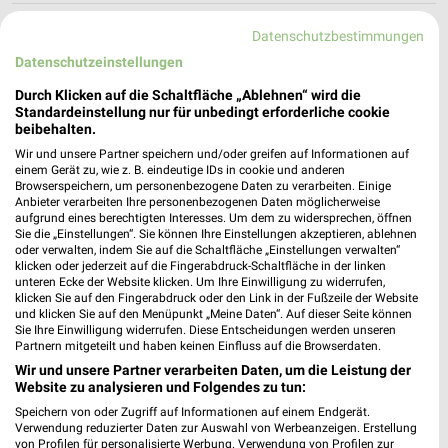
EDEKA Görge Braunschweig
Datenschutzbestimmungen
Saarplatz 5
Datenschutzeinstellungen
38116 Braunschweig
❯
Durch Klicken auf die Schaltfläche „Ablehnen“ wird die
Heute 08:00 - 21:00 Uhr |
Geöffnet
Standardeinstellung nur für unbedingt erforderliche cookie
beibehalten.
200,37 km
Wir und unsere Partner speichern und/oder greifen auf Informationen auf
einem Gerät zu, wie z. B. eindeutige IDs in cookie und anderen
Browserspeichern, um personenbezogene Daten zu verarbeiten. Einige
EDEKA Frerichs Braunschweig
Anbieter verarbeiten Ihre personenbezogenen Daten möglicherweise
aufgrund eines berechtigten Interesses. Um dem zu widersprechen, öffnen
Rheinring 67
Sie die „Einstellungen“. Sie können Ihre Einstellungen akzeptieren, ablehnen
❯
38120 Braunschweig
oder verwalten, indem Sie auf die Schaltfläche „Einstellungen verwalten“
klicken oder jederzeit auf die Fingerabdruck-Schaltfläche in der linken
201,28 km
unteren Ecke der Website klicken. Um Ihre Einwilligung zu widerrufen,
klicken Sie auf den Fingerabdruck oder den Link in der Fußzeile der Website
und klicken Sie auf den Menüpunkt „Meine Daten“. Auf dieser Seite können
Sie Ihre Einwilligung widerrufen. Diese Entscheidungen werden unseren
EDEKA Center Görge Braunschweig
Partnern mitgeteilt und haben keinen Einfluss auf die Browserdaten.
Margarethe-Steiff-Str. 2
Wir und unsere Partner verarbeiten Daten, um die Leistung der
❯
38126 Braunschweig
Website zu analysieren und Folgendes zu tun:
194,55 km
Speichern von oder Zugriff auf Informationen auf einem Endgerät.
Verwendung reduzierter Daten zur Auswahl von Werbeanzeigen. Erstellung
von Profilen für personalisierte Werbung. Verwendung von Profilen zur