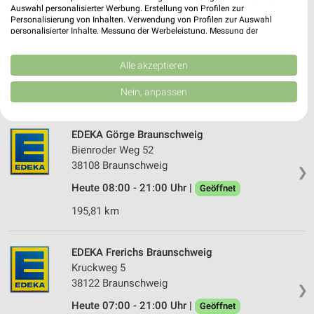
Auswahl personalisierter Werbung. Erstellung von Profilen zur
EDEKA Görge Braunschweig
Personalisierung von Inhalten. Verwendung von Profilen zur Auswahl
Görlitzstraße 8 - 8a
personalisierter Inhalte. Messung der Werbeleistung. Messung der
Performance von Inhalten. Analyse von Zielgruppen durch Statistiken oder
38124 Braunschweig
❯
Kombinationen von Daten aus verschiedenen Quellen. Entwicklung und
Verbesserung der Angebote. Verwendung reduzierter Daten zur Auswahl
Alle akzeptieren
Heute 08:00 - 21:00 Uhr |
Geöffnet
von Inhalten.
Daten können außerhalb der Europäischen Union weitergegeben und in die
Nein, anpassen
198,09 km
USA gesendet werden.
Ihre Einwilligung und die cookie Richtlinie gelten ausschließlich für diese
Website/App.
EDEKA Görge Braunschweig
Partnerliste anzeigen (1 IAB-Anbieter)
Bienroder Weg 52
Wir nutzen Ihre Daten für folgende Zwecke:
38108 Braunschweig
❯
IAB-Verarbeitungszwecke:
Heute 08:00 - 21:00 Uhr |
Geöffnet
Speichern von oder Zugriff auf Informationen
195,81 km
auf einem Endgerät
Verwendung reduzierter Daten zur Auswahl von
EDEKA Frerichs Braunschweig
Werbeanzeigen
Kruckweg 5
Erstellung von Profilen für personalisierte
38122 Braunschweig
❯
Werbung
Heute 07:00 - 21:00 Uhr |
Geöffnet