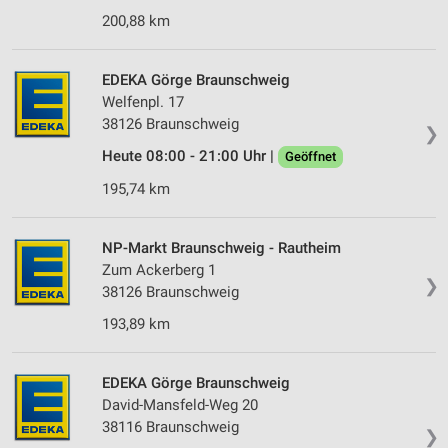
Verwendung von Profilen zur Auswahl
200,88 km
personalisierter Werbung
Erstellung von Profilen zur Personalisierung
EDEKA Görge Braunschweig
von Inhalten
Welfenpl. 17
38126 Braunschweig
Verwendung von Profilen zur Auswahl
❯
personalisierter Inhalte
Heute 08:00 - 21:00 Uhr |
Geöffnet
Messung der Werbeleistung
195,74 km
Messung der Performance von Inhalten
NP-Markt Braunschweig - Rautheim
Analyse von Zielgruppen durch Statistiken oder
Zum Ackerberg 1
❯
Kombinationen von Daten aus verschiedenen
38126 Braunschweig
Quellen
193,89 km
Entwicklung und Verbesserung der Angebote
EDEKA Görge Braunschweig
Verwendung reduzierter Daten zur Auswahl von
Inhalten
David-Mansfeld-Weg 20
38116 Braunschweig
IAB-Besonderheiten:
❯