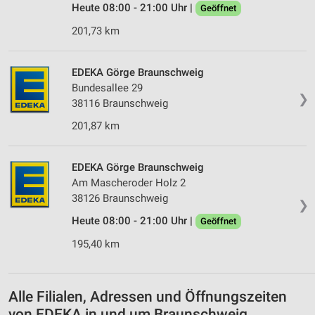
Heute 08:00 - 21:00 Uhr |
Geöffnet
Verwendung genauer Standortdaten
201,73 km
Geräte anhand von aktiv angeforderten
Informationen identifizieren
EDEKA Görge Braunschweig
Nicht-IAB-Verarbeitungszwecke:
Bundesallee 29
❯
Notwendig
38116 Braunschweig
201,87 km
Performance
Funktional
EDEKA Görge Braunschweig
Am Mascheroder Holz 2
Werbung
38126 Braunschweig
❯
Heute 08:00 - 21:00 Uhr |
Geöffnet
195,40 km
Alle Filialen, Adressen und Öffnungszeiten
von EDEKA in und um Braunschweig