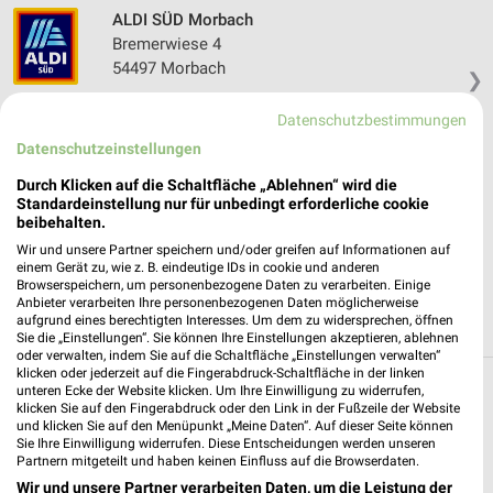
ALDI SÜD Morbach
Bremerwiese 4
54497 Morbach
❯
Heute 08:00 - 20:00 Uhr |
Geöffnet
Datenschutzbestimmungen
531,14 km • Angebote: 6 Prospekte
Datenschutzeinstellungen
Durch Klicken auf die Schaltfläche „Ablehnen“ wird die
Standardeinstellung nur für unbedingt erforderliche cookie
Lidl Morbach
beibehalten.
Am Dreieck 1
Wir und unsere Partner speichern und/oder greifen auf Informationen auf
54497 Morbach
❯
einem Gerät zu, wie z. B. eindeutige IDs in cookie und anderen
Browserspeichern, um personenbezogene Daten zu verarbeiten. Einige
Heute 07:00 - 21:00 Uhr |
Geöffnet
Anbieter verarbeiten Ihre personenbezogenen Daten möglicherweise
aufgrund eines berechtigten Interesses. Um dem zu widersprechen, öffnen
530,92 km • Angebote: 2 Prospekte
Sie die „Einstellungen“. Sie können Ihre Einstellungen akzeptieren, ablehnen
oder verwalten, indem Sie auf die Schaltfläche „Einstellungen verwalten“
klicken oder jederzeit auf die Fingerabdruck-Schaltfläche in der linken
unteren Ecke der Website klicken. Um Ihre Einwilligung zu widerrufen,
Discounter Angebote und Prospekte für
klicken Sie auf den Fingerabdruck oder den Link in der Fußzeile der Website
Brauneberg
und klicken Sie auf den Menüpunkt „Meine Daten“. Auf dieser Seite können
Sie Ihre Einwilligung widerrufen. Diese Entscheidungen werden unseren
Partnern mitgeteilt und haben keinen Einfluss auf die Browserdaten.
16 Prospekte
Wir und unsere Partner verarbeiten Daten, um die Leistung der