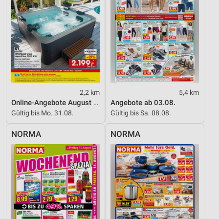
Verwendung reduzierter Daten zur Auswahl von
Inhalten
IAB-Besonderheiten:
Verwendung genauer Standortdaten
Geräte anhand von aktiv angeforderten
Informationen identifizieren
Nicht-IAB-Verarbeitungszwecke:
2,2 km
5,4 km
Online-Angebote August 2026
Angebote ab 03.08.
Notwendig
Gültig bis Mo. 31.08.
Gültig bis Sa. 08.08.
Performance
NORMA
NORMA
Funktional
Werbung