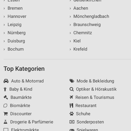
›
Bremen
›
Aachen
›
Hannover
›
Mönchengladbach
›
Leipzig
›
Braunschweig
›
Nürnberg
›
Chemnitz
›
Duisburg
›
Kiel
›
Bochum
›
Krefeld
Top Kategorien
Auto & Motorrad
Mode & Bekleidung
Baby & Kind
Optiker & Hörakustik
Baumärkte
Reisen & Tourismus
Biomärkte
Restaurant
Discounter
Schuhe
Drogerie & Parfümerie
Sonderposten
Elektromärkte
Spielwaren