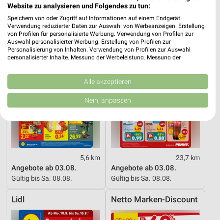
Website zu analysieren und Folgendes zu tun:
Lidl
PENNY
Speichern von oder Zugriff auf Informationen auf einem Endgerät.
Verwendung reduzierter Daten zur Auswahl von Werbeanzeigen. Erstellung
von Profilen für personalisierte Werbung. Verwendung von Profilen zur
Auswahl personalisierter Werbung. Erstellung von Profilen zur
Personalisierung von Inhalten. Verwendung von Profilen zur Auswahl
personalisierter Inhalte. Messung der Werbeleistung. Messung der
Performance von Inhalten. Analyse von Zielgruppen durch Statistiken oder
Kombinationen von Daten aus verschiedenen Quellen. Entwicklung und
Verbesserung der Angebote. Verwendung reduzierter Daten zur Auswahl
Alle akzeptieren
von Inhalten.
Daten können außerhalb der Europäischen Union weitergegeben und in die
Nein, anpassen
USA gesendet werden.
Ihre Einwilligung und die cookie Richtlinie gelten ausschließlich für diese
Website/App.
Partnerliste anzeigen (1 IAB-Anbieter)
Wir nutzen Ihre Daten für folgende Zwecke:
5,6 km
23,7 km
IAB-Verarbeitungszwecke:
Angebote ab 03.08.
Angebote ab 03.08.
Speichern von oder Zugriff auf Informationen
Gültig bis Sa. 08.08.
Gültig bis Sa. 08.08.
auf einem Endgerät
Lidl
Netto Marken-Discount
Verwendung reduzierter Daten zur Auswahl von
Werbeanzeigen