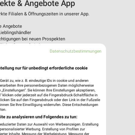
pekte & Angebote App
te Filialen & Öffnungszeiten in unserer App.
e Angebote
ieblingshändler
htigungen bei neuen Prospekten
 Einkauf stressfrei planen
Datenschutzbestimmungen
 App jetzt laden oder QR-Code scannen.
tellung nur für unbedingt erforderliche cookie
erät zu, wie z. B. eindeutige IDs in cookie und anderen
verarbeiten Ihre personenbezogenen Daten möglicherweise
„Einstellungen“. Sie können Ihre Einstellungen akzeptieren,
 klicken oder jederzeit auf die Fingerabdruck-Schaltfläche in
klicken Sie auf den Fingerabdruck oder den Link in der Fußzeile
önnen Sie Ihre Einwilligung widerrufen. Diese Entscheidungen
ten.
ite zu analysieren und Folgendes zu tun:
reduzierter Daten zur Auswahl von Werbeanzeigen. Erstellung
ersonalisierter Werbung. Erstellung von Profilen zur
ierter Inhalte. Messung der Werbeleistung. Messung der