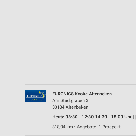
Messung der Performance von Inhalten
Analyse von Zielgruppen durch Statistiken oder Kombinationen 
Quellen
Entwicklung und Verbesserung der Angebote
Verwendung reduzierter Daten zur Auswahl von Inhalten
IAB-Besonderheiten:
Verwendung genauer Standortdaten
Geräte anhand von aktiv angeforderten Informationen identifizie
Nicht-IAB-Verarbeitungszwecke:
EURONICS Knoke Altenbeken
Notwendig
Am Stadtgraben 3
33184 Altenbeken
Performance
Heute 08:30 - 12:30 14:30 - 18:00 Uhr |
Funktional
318,04 km • Angebote: 1 Prospekt
Werbung