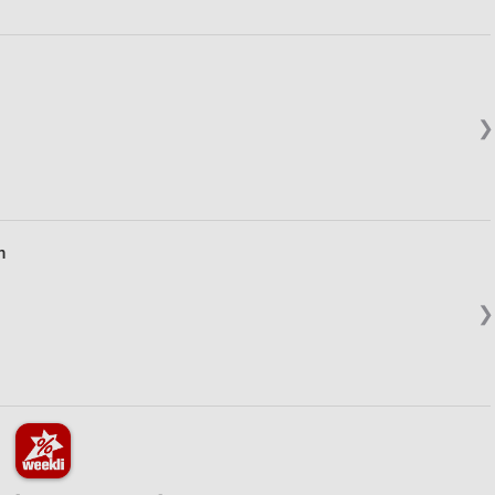
❯
n
❯