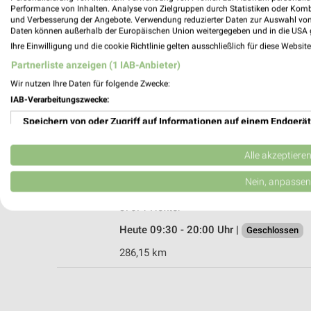
Performance von Inhalten. Analyse von Zielgruppen durch Statistiken oder Kom
und Verbesserung der Angebote. Verwendung reduzierter Daten zur Auswahl von
Daten können außerhalb der Europäischen Union weitergegeben und in die USA 
Ihre Einwilligung und die cookie Richtlinie gelten ausschließlich für diese Websit
EP:Engelmann &amp; Fries Steinheim-Be
Partnerliste anzeigen (1 IAB-Anbieter)
Driburger Straße 7
Wir nutzen Ihre Daten für folgende Zwecke:
32839 Steinheim-Bergheim
IAB-Verarbeitungszwecke:
Heute 09:00 - 18:00 Uhr |
Geschlossen
Speichern von oder Zugriff auf Informationen auf einem Endgerät
306,36 km • Angebote: 2 Prospekte
Verwendung reduzierter Daten zur Auswahl von Werbeanzeigen
Alle akzeptiere
expert Höxter
Erstellung von Profilen für personalisierte Werbung
Nein, anpassen
Albaxer Str. 61
Verwendung von Profilen zur Auswahl personalisierter Werbung
37671 Höxter
Heute 09:30 - 20:00 Uhr |
Geschlossen
Erstellung von Profilen zur Personalisierung von Inhalten
286,15 km
Verwendung von Profilen zur Auswahl personalisierter Inhalte
Messung der Werbeleistung