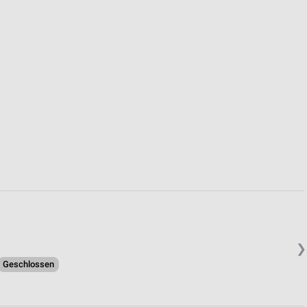
von Daten aus verschiedenen
ren
❯
Geschlossen