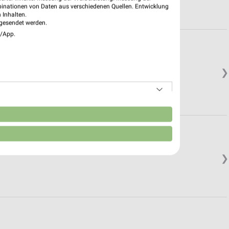
binationen von Daten aus verschiedenen Quellen. Entwicklung
 Inhalten.
gesendet werden.
e/App.
rgheim
❯
n
❯