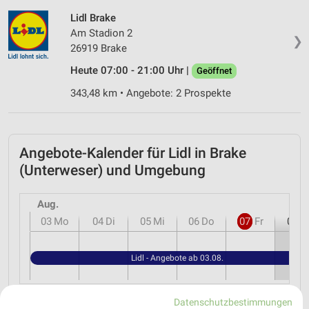
Lidl Brake
Am Stadion 2
❯
26919 Brake
Heute 07:00 - 21:00 Uhr |
Geöffnet
343,48 km • Angebote: 2 Prospekte
Angebote-Kalender für Lidl in Brake
(Unterweser) und Umgebung
Aug.
03
Mo
04
Di
05
Mi
06
Do
07
Fr
08
S
Lidl - Angebote ab 03.08.
Datenschutzbestimmungen