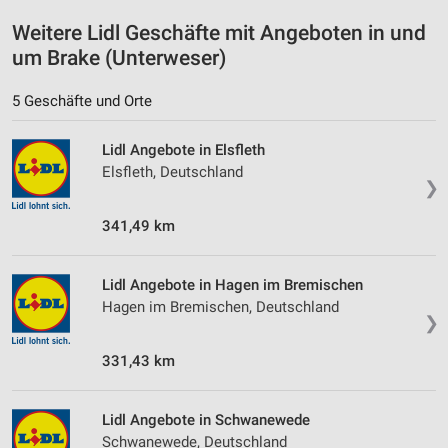
Geräte anhand von aktiv angeforderten
Informationen identifizieren
Weitere Lidl Geschäfte mit Angeboten in und
um Brake (Unterweser)
Nicht-IAB-Verarbeitungszwecke:
Notwendig
5 Geschäfte und Orte
Performance
Lidl Angebote in Elsfleth
Elsfleth, Deutschland
Funktional
❯
Werbung
341,49 km
Lidl Angebote in Hagen im Bremischen
Hagen im Bremischen, Deutschland
❯
331,43 km
Lidl Angebote in Schwanewede
Schwanewede, Deutschland