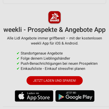
Erstellung von Profilen zur Personalisierung
von Inhalten
Verwendung von Profilen zur Auswahl
personalisierter Inhalte
weekli - Prospekte & Angebote App
Messung der Werbeleistung
Alle Lidl Angebote immer griffbereit – mit der kostenlosen
weekli App für iOS & Android.
Messung der Performance von Inhalten
✔
Standortgenaue Angebote
Analyse von Zielgruppen durch Statistiken oder
Kombinationen von Daten aus verschiedenen
✔
Folge deinem Lieblingshändler
Quellen
✔
Push-Benachrichtigungen bei neuen Prospekten
✔
Einkaufsliste - Einkauf stressfrei planen
Entwicklung und Verbesserung der Angebote
JETZT LADEN UND SPAREN!
Verwendung reduzierter Daten zur Auswahl von
Inhalten
IAB-Besonderheiten:
Verwendung genauer Standortdaten