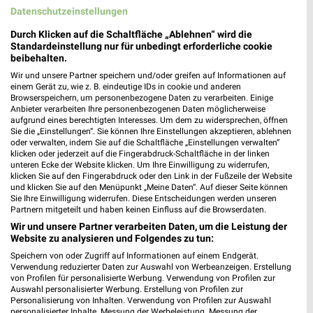
Datenschutzeinstellungen
MEHR PROSPEKTE
Durch Klicken auf die Schaltfläche „Ablehnen“ wird die
Standardeinstellung nur für unbedingt erforderliche cookie
beibehalten.
weekli Magazin
Wir und unsere Partner speichern und/oder greifen auf Informationen auf
einem Gerät zu, wie z. B. eindeutige IDs in cookie und anderen
Browserspeichern, um personenbezogene Daten zu verarbeiten. Einige
Anbieter verarbeiten Ihre personenbezogenen Daten möglicherweise
aufgrund eines berechtigten Interesses. Um dem zu widersprechen, öffnen
Sie die „Einstellungen“. Sie können Ihre Einstellungen akzeptieren, ablehnen
oder verwalten, indem Sie auf die Schaltfläche „Einstellungen verwalten“
klicken oder jederzeit auf die Fingerabdruck-Schaltfläche in der linken
unteren Ecke der Website klicken. Um Ihre Einwilligung zu widerrufen,
klicken Sie auf den Fingerabdruck oder den Link in der Fußzeile der Website
und klicken Sie auf den Menüpunkt „Meine Daten“. Auf dieser Seite können
Sie Ihre Einwilligung widerrufen. Diese Entscheidungen werden unseren
Partnern mitgeteilt und haben keinen Einfluss auf die Browserdaten.
Erlebe mit Lidl und Andre Agassi die neuesten Silvercrest Küchengeräte
Mit Lidl Plus 3 für 2 - im laut DtGv besten Backshop
Wir und unsere Partner verarbeiten Daten, um die Leistung der
17.04.2026
10.04.2026
Website zu analysieren und Folgendes zu tun:
Speichern von oder Zugriff auf Informationen auf einem Endgerät.
Verwendung reduzierter Daten zur Auswahl von Werbeanzeigen. Erstellung
von Profilen für personalisierte Werbung. Verwendung von Profilen zur
Auswahl personalisierter Werbung. Erstellung von Profilen zur
Personalisierung von Inhalten. Verwendung von Profilen zur Auswahl
personalisierter Inhalte. Messung der Werbeleistung. Messung der