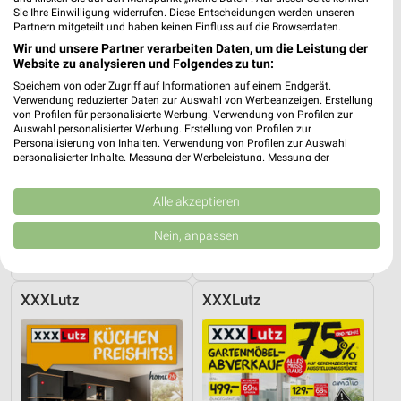
Sie Ihre Einwilligung widerrufen. Diese Entscheidungen werden unseren
Partnern mitgeteilt und haben keinen Einfluss auf die Browserdaten.
Wir und unsere Partner verarbeiten Daten, um die Leistung der
Website zu analysieren und Folgendes zu tun:
Speichern von oder Zugriff auf Informationen auf einem Endgerät.
Verwendung reduzierter Daten zur Auswahl von Werbeanzeigen. Erstellung
von Profilen für personalisierte Werbung. Verwendung von Profilen zur
Auswahl personalisierter Werbung. Erstellung von Profilen zur
Personalisierung von Inhalten. Verwendung von Profilen zur Auswahl
personalisierter Inhalte. Messung der Werbeleistung. Messung der
Performance von Inhalten. Analyse von Zielgruppen durch Statistiken oder
Kombinationen von Daten aus verschiedenen Quellen. Entwicklung und
Verbesserung der Angebote. Verwendung reduzierter Daten zur Auswahl
Alle akzeptieren
von Inhalten.
12,4 km
12,4 km
Daten können außerhalb der Europäischen Union weitergegeben und in die
Nein, anpassen
Matratzen
Spezial-Prospekt der Marken
USA gesendet werden.
Gültig bis Fr. 14.08.
Gültig bis Fr. 21.08.
Ihre Einwilligung und die cookie Richtlinie gelten ausschließlich für diese
Website/App.
XXXLutz
XXXLutz
Partnerliste anzeigen (1 IAB-Anbieter)
Wir nutzen Ihre Daten für folgende Zwecke:
IAB-Verarbeitungszwecke:
Speichern von oder Zugriff auf Informationen
auf einem Endgerät