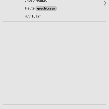
74080 Heilbronn
❯
Heute
geschlossen
477,16 km