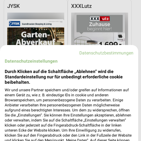
JYSK
XXXLutz
Datenschutzbestimmungen
Datenschutzeinstellungen
Durch Klicken auf die Schaltfläche „Ablehnen“ wird die
Standardeinstellung nur für unbedingt erforderliche cookie
beibehalten.
Wir und unsere Partner speichern und/oder greifen auf Informationen auf
einem Gerät zu, wie z. B. eindeutige IDs in cookie und anderen
12,2 km
12,4 km
Browserspeichern, um personenbezogene Daten zu verarbeiten. Einige
Anbieter verarbeiten Ihre personenbezogenen Daten möglicherweise
Gartenabverkauf
Musterring
aufgrund eines berechtigten Interesses. Um dem zu widersprechen, öffnen
Gültig bis Sa. 15.08.
Gültig bis Fr. 14.08.
Sie die „Einstellungen“. Sie können Ihre Einstellungen akzeptieren, ablehnen
oder verwalten, indem Sie auf die Schaltfläche „Einstellungen verwalten“
klicken oder jederzeit auf die Fingerabdruck-Schaltfläche in der linken
XXXLutz
XXXLutz
unteren Ecke der Website klicken. Um Ihre Einwilligung zu widerrufen,
klicken Sie auf den Fingerabdruck oder den Link in der Fußzeile der Website
und klicken Sie auf den Menüpunkt „Meine Daten“. Auf dieser Seite können