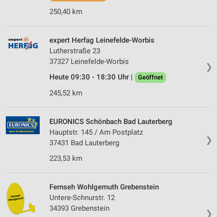
IAB-Verarbeitungszwecke:
250,40 km
Speichern von oder Zugriff auf Informationen
auf einem Endgerät
expert Herfag Leinefelde-Worbis
Lutherstraße 23
Verwendung reduzierter Daten zur Auswahl von
Werbeanzeigen
37327 Leinefelde-Worbis
❯
Heute 09:30 - 18:30 Uhr |
Geöffnet
Erstellung von Profilen für personalisierte
Werbung
245,52 km
Verwendung von Profilen zur Auswahl
personalisierter Werbung
EURONICS Schönbach Bad Lauterberg
Hauptstr. 145 / Am Postplatz
Erstellung von Profilen zur Personalisierung
❯
37431 Bad Lauterberg
von Inhalten
223,53 km
Verwendung von Profilen zur Auswahl
personalisierter Inhalte
Fernseh Wohlgemuth Grebenstein
Messung der Werbeleistung
Untere-Schnurstr. 12
34393 Grebenstein
Messung der Performance von Inhalten
❯