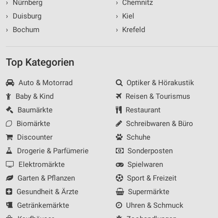
›
Nürnberg
›
Chemnitz
›
Duisburg
›
Kiel
›
Bochum
›
Krefeld
Top Kategorien
Auto & Motorrad
Optiker & Hörakustik
Baby & Kind
Reisen & Tourismus
Baumärkte
Restaurant
Biomärkte
Schreibwaren & Büro
Discounter
Schuhe
Drogerie & Parfümerie
Sonderposten
Elektromärkte
Spielwaren
Garten & Pflanzen
Sport & Freizeit
Gesundheit & Ärzte
Supermärkte
Getränkemärkte
Uhren & Schmuck