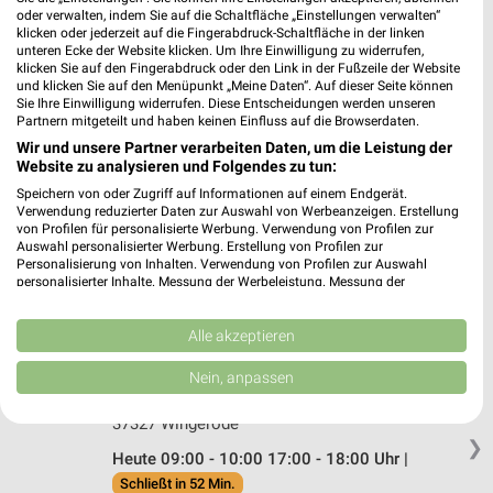
Hauptstrasse 19
oder verwalten, indem Sie auf die Schaltfläche „Einstellungen verwalten“
37412 Herzberg
klicken oder jederzeit auf die Fingerabdruck-Schaltfläche in der linken
❯
unteren Ecke der Website klicken. Um Ihre Einwilligung zu widerrufen,
Heute 09:00 - 12:30 14:30 - 18:00 Uhr |
klicken Sie auf den Fingerabdruck oder den Link in der Fußzeile der Website
und klicken Sie auf den Menüpunkt „Meine Daten“. Auf dieser Seite können
Schließt in 52 Min.
Sie Ihre Einwilligung widerrufen. Diese Entscheidungen werden unseren
Partnern mitgeteilt und haben keinen Einfluss auf die Browserdaten.
230,60 km
Wir und unsere Partner verarbeiten Daten, um die Leistung der
Website zu analysieren und Folgendes zu tun:
EP:Pahl Herzberg
Speichern von oder Zugriff auf Informationen auf einem Endgerät.
Verwendung reduzierter Daten zur Auswahl von Werbeanzeigen. Erstellung
Hauptstr. 61
von Profilen für personalisierte Werbung. Verwendung von Profilen zur
37412 Herzberg
Auswahl personalisierter Werbung. Erstellung von Profilen zur
❯
Personalisierung von Inhalten. Verwendung von Profilen zur Auswahl
Heute 09:00 - 18:00 Uhr |
Schließt in 52 Min.
personalisierter Inhalte. Messung der Werbeleistung. Messung der
Performance von Inhalten. Analyse von Zielgruppen durch Statistiken oder
230,38 km • Angebote: 2 Prospekte
Kombinationen von Daten aus verschiedenen Quellen. Entwicklung und
Verbesserung der Angebote. Verwendung reduzierter Daten zur Auswahl
Alle akzeptieren
von Inhalten.
Daten können außerhalb der Europäischen Union weitergegeben und in die
EURONICS Stratmann Wingerode
Nein, anpassen
USA gesendet werden.
Flutstr. 3
Ihre Einwilligung und die cookie Richtlinie gelten ausschließlich für diese
37327 Wingerode
Website/App.
❯
Partnerliste anzeigen (1 IAB-Anbieter)
Heute 09:00 - 10:00 17:00 - 18:00 Uhr |
Schließt in 52 Min.
Wir nutzen Ihre Daten für folgende Zwecke: