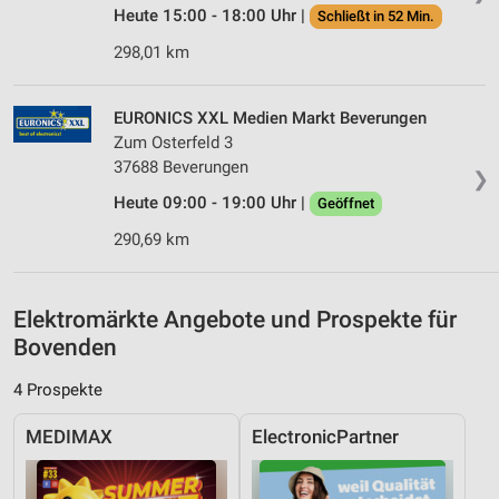
Heute 15:00 - 18:00 Uhr |
Schließt in 52 Min.
Analyse von Zielgruppen durch Statistiken oder
298,01 km
Kombinationen von Daten aus verschiedenen
Quellen
EURONICS XXL Medien Markt Beverungen
Entwicklung und Verbesserung der Angebote
Zum Osterfeld 3
Verwendung reduzierter Daten zur Auswahl von
37688 Beverungen
❯
Inhalten
Heute 09:00 - 19:00 Uhr |
Geöffnet
IAB-Besonderheiten:
290,69 km
Verwendung genauer Standortdaten
Geräte anhand von aktiv angeforderten
Elektromärkte Angebote und Prospekte für
Informationen identifizieren
Bovenden
Nicht-IAB-Verarbeitungszwecke:
4 Prospekte
Notwendig
Performance
MEDIMAX
ElectronicPartner
Funktional