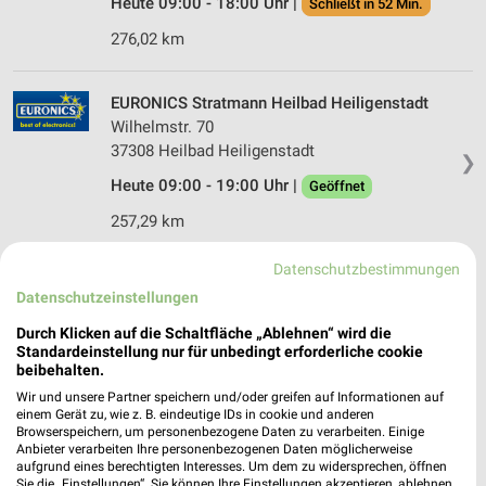
Heute 09:00 - 18:00 Uhr |
Schließt in 52 Min.
276,02 km
EURONICS Stratmann Heilbad Heiligenstadt
Wilhelmstr. 70
37308 Heilbad Heiligenstadt
❯
Heute 09:00 - 19:00 Uhr |
Geöffnet
257,29 km
Datenschutzbestimmungen
EURONICS Gottschlich Herzberg
Datenschutzeinstellungen
Osteroderstr. 11
37412 Herzberg
Durch Klicken auf die Schaltfläche „Ablehnen“ wird die
❯
Standardeinstellung nur für unbedingt erforderliche cookie
Heute 09:00 - 18:00 Uhr |
Schließt in 52 Min.
beibehalten.
Wir und unsere Partner speichern und/oder greifen auf Informationen auf
230,68 km
einem Gerät zu, wie z. B. eindeutige IDs in cookie und anderen
Browserspeichern, um personenbezogene Daten zu verarbeiten. Einige
Anbieter verarbeiten Ihre personenbezogenen Daten möglicherweise
EURONICS Schönbach Herzberg
aufgrund eines berechtigten Interesses. Um dem zu widersprechen, öffnen
Sie die „Einstellungen“. Sie können Ihre Einstellungen akzeptieren, ablehnen