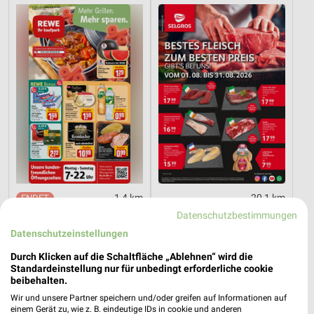
1,4 km
20,1 km
Angebote ab 03.08.
Bestes Fleisch
Datenschutzbestimmungen
Noch heute gültig
Gültig bis Mo. 31.08.
Datenschutzeinstellungen
Durch Klicken auf die Schaltfläche „Ablehnen“ wird die
Kaufland
METRO
Standardeinstellung nur für unbedingt erforderliche cookie
beibehalten.
Wir und unsere Partner speichern und/oder greifen auf Informationen auf
einem Gerät zu, wie z. B. eindeutige IDs in cookie und anderen