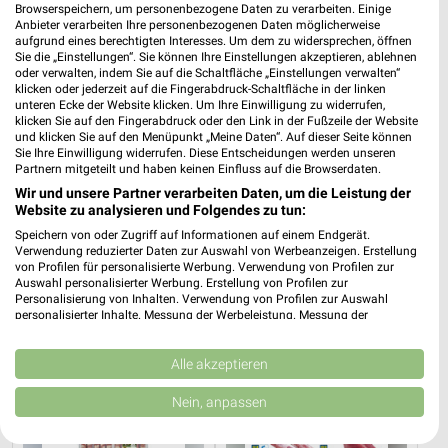
Browserspeichern, um personenbezogene Daten zu verarbeiten. Einige
Anbieter verarbeiten Ihre personenbezogenen Daten möglicherweise
aufgrund eines berechtigten Interesses. Um dem zu widersprechen, öffnen
Sie die „Einstellungen“. Sie können Ihre Einstellungen akzeptieren, ablehnen
oder verwalten, indem Sie auf die Schaltfläche „Einstellungen verwalten“
klicken oder jederzeit auf die Fingerabdruck-Schaltfläche in der linken
unteren Ecke der Website klicken. Um Ihre Einwilligung zu widerrufen,
klicken Sie auf den Fingerabdruck oder den Link in der Fußzeile der Website
und klicken Sie auf den Menüpunkt „Meine Daten“. Auf dieser Seite können
Sie Ihre Einwilligung widerrufen. Diese Entscheidungen werden unseren
Partnern mitgeteilt und haben keinen Einfluss auf die Browserdaten.
Wir und unsere Partner verarbeiten Daten, um die Leistung der
Website zu analysieren und Folgendes zu tun:
0,2 km
5,8 km
Speichern von oder Zugriff auf Informationen auf einem Endgerät.
Angebote ab 06.08.
Starke Marken
Verwendung reduzierter Daten zur Auswahl von Werbeanzeigen. Erstellung
Gültig bis Mi. 12.08.
Noch heute gültig
von Profilen für personalisierte Werbung. Verwendung von Profilen zur
Auswahl personalisierter Werbung. Erstellung von Profilen zur
Personalisierung von Inhalten. Verwendung von Profilen zur Auswahl
METRO
METRO
personalisierter Inhalte. Messung der Werbeleistung. Messung der
Performance von Inhalten. Analyse von Zielgruppen durch Statistiken oder
Kombinationen von Daten aus verschiedenen Quellen. Entwicklung und
Verbesserung der Angebote. Verwendung reduzierter Daten zur Auswahl
Alle akzeptieren
von Inhalten.
Daten können außerhalb der Europäischen Union weitergegeben und in die
Nein, anpassen
USA gesendet werden.
Ihre Einwilligung und die cookie Richtlinie gelten ausschließlich für diese