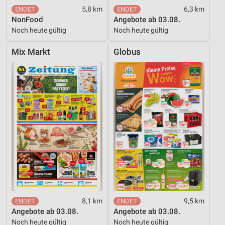
Performance
5,8 km
6,3 km
NonFood
Angebote ab 03.08.
Funktional
Noch heute gültig
Noch heute gültig
Werbung
Mix Markt
Globus
8,1 km
9,5 km
Angebote ab 03.08.
Angebote ab 03.08.
Noch heute gültig
Noch heute gültig