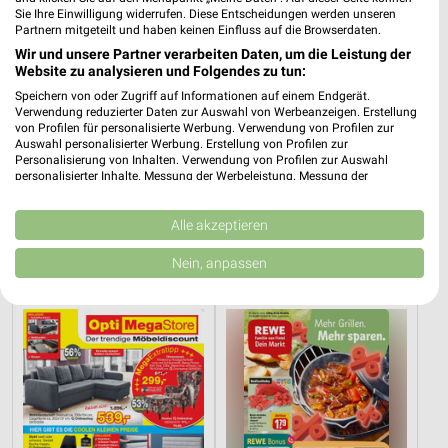
Sie Ihre Einwilligung widerrufen. Diese Entscheidungen werden unseren
Partnern mitgeteilt und haben keinen Einfluss auf die Browserdaten.
Wir und unsere Partner verarbeiten Daten, um die Leistung der
Website zu analysieren und Folgendes zu tun:
Speichern von oder Zugriff auf Informationen auf einem Endgerät.
Verwendung reduzierter Daten zur Auswahl von Werbeanzeigen. Erstellung
von Profilen für personalisierte Werbung. Verwendung von Profilen zur
Auswahl personalisierter Werbung. Erstellung von Profilen zur
Personalisierung von Inhalten. Verwendung von Profilen zur Auswahl
personalisierter Inhalte. Messung der Werbeleistung. Messung der
Performance von Inhalten. Analyse von Zielgruppen durch Statistiken oder
22,2 km
22,2 km
Kombinationen von Daten aus verschiedenen Quellen. Entwicklung und
Dieter Knoll
Wohnen Spezial
Verbesserung der Angebote. Verwendung reduzierter Daten zur Auswahl
Alle akzeptieren
von Inhalten.
Gültig bis Fr. 14.08.
Gültig bis Fr. 14.08.
Daten können außerhalb der Europäischen Union weitergegeben und in die
Nein, anpassen
USA gesendet werden.
Opti Wohnwelt
REWE
Ihre Einwilligung und die cookie Richtlinie gelten ausschließlich für diese
Website/App.
Partnerliste anzeigen (1 IAB-Anbieter)
Wir nutzen Ihre Daten für folgende Zwecke:
IAB-Verarbeitungszwecke:
Speichern von oder Zugriff auf Informationen
auf einem Endgerät