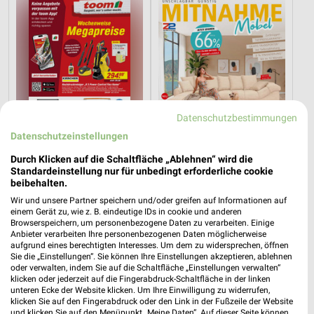
Datenschutzbestimmungen
Datenschutzeinstellungen
Durch Klicken auf die Schaltfläche „Ablehnen“ wird die
Standardeinstellung nur für unbedingt erforderliche cookie
beibehalten.
26,7 km
56,4 km
Wir und unsere Partner speichern und/oder greifen auf Informationen auf
Angebote ab 01.08.
Angebote ab 11.07.
einem Gerät zu, wie z. B. eindeutige IDs in cookie und anderen
Noch morgen gültig
Gültig bis Sa. 08.08.
Browserspeichern, um personenbezogene Daten zu verarbeiten. Einige
Anbieter verarbeiten Ihre personenbezogenen Daten möglicherweise
aufgrund eines berechtigten Interesses. Um dem zu widersprechen, öffnen
XXXLutz
XXXLutz
Sie die „Einstellungen“. Sie können Ihre Einstellungen akzeptieren, ablehnen
oder verwalten, indem Sie auf die Schaltfläche „Einstellungen verwalten“
klicken oder jederzeit auf die Fingerabdruck-Schaltfläche in der linken
unteren Ecke der Website klicken. Um Ihre Einwilligung zu widerrufen,
klicken Sie auf den Fingerabdruck oder den Link in der Fußzeile der Website
und klicken Sie auf den Menüpunkt „Meine Daten“. Auf dieser Seite können