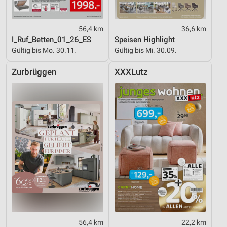
56,4 km
36,6 km
I_Ruf_Betten_01_26_ES
Speisen Highlight
Gültig bis Mo. 30.11.
Gültig bis Mi. 30.09.
Zurbrüggen
XXXLutz
56,4 km
22,2 km