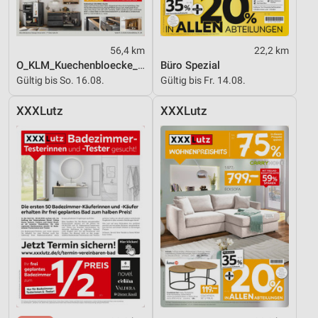
Entwicklung und Verbesserung der Angebote
Verwendung reduzierter Daten zur Auswahl von
56,4 km
22,2 km
Inhalten
O_KLM_Kuechenbloecke_01_26_ES
Büro Spezial
Gültig bis So. 16.08.
Gültig bis Fr. 14.08.
IAB-Besonderheiten:
Verwendung genauer Standortdaten
XXXLutz
XXXLutz
Geräte anhand von aktiv angeforderten
Informationen identifizieren
Nicht-IAB-Verarbeitungszwecke:
Notwendig
Performance
Funktional
Werbung