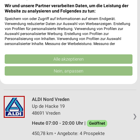
Wulfener Markt 350
Wir und unsere Partner verarbeiten Daten, um die Leistung der
46286 Dorsten
❯
Website zu analysieren und Folgendes zu tun:
Heute 07:00 - 21:00 Uhr |
Geöffnet
Speichern von oder Zugriff auf Informationen auf einem Endgerät.
Verwendung reduzierter Daten zur Auswahl von Werbeanzeigen. Erstellung
443,99 km • Angebote: 4 Prospekte
von Profilen für personalisierte Werbung. Verwendung von Profilen zur
Auswahl personalisierter Werbung. Erstellung von Profilen zur
Personalisierung von Inhalten. Verwendung von Profilen zur Auswahl
personalisierter Inhalte. Messung der Werbeleistung. Messung der
ALDI Nord Dorsten
Performance von Inhalten. Analyse von Zielgruppen durch Statistiken oder
Borkener Str. 170
Kombinationen von Daten aus verschiedenen Quellen. Entwicklung und
Verbesserung der Angebote. Verwendung reduzierter Daten zur Auswahl
Alle akzeptieren
46284 Dorsten
❯
von Inhalten.
Daten können außerhalb der Europäischen Union weitergegeben und in die
Heute 07:00 - 21:00 Uhr |
Geöffnet
Nein, anpassen
USA gesendet werden.
450,13 km • Angebote: 4 Prospekte
Ihre Einwilligung und die cookie Richtlinie gelten ausschließlich für diese
Website/App.
Partnerliste anzeigen (1 IAB-Anbieter)
ALDI Nord Vreden
Wir nutzen Ihre Daten für folgende Zwecke:
Up de Hacke 19
IAB-Verarbeitungszwecke:
48691 Vreden
❯
Speichern von oder Zugriff auf Informationen
Heute 07:00 - 20:00 Uhr |
Geöffnet
auf einem Endgerät
450,78 km • Angebote: 4 Prospekte
Verwendung reduzierter Daten zur Auswahl von