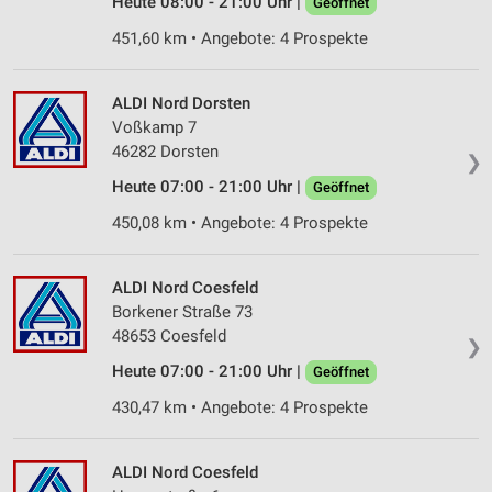
Heute 08:00 - 21:00 Uhr |
Geöffnet
Verwendung reduzierter Daten zur Auswahl von
451,60 km • Angebote: 4 Prospekte
Inhalten
IAB-Besonderheiten:
ALDI Nord Dorsten
Verwendung genauer Standortdaten
Voßkamp 7
46282 Dorsten
❯
Geräte anhand von aktiv angeforderten
Heute 07:00 - 21:00 Uhr |
Informationen identifizieren
Geöffnet
450,08 km • Angebote: 4 Prospekte
Nicht-IAB-Verarbeitungszwecke:
Notwendig
ALDI Nord Coesfeld
Performance
Borkener Straße 73
48653 Coesfeld
❯
Funktional
Heute 07:00 - 21:00 Uhr |
Geöffnet
Werbung
430,47 km • Angebote: 4 Prospekte
ALDI Nord Coesfeld