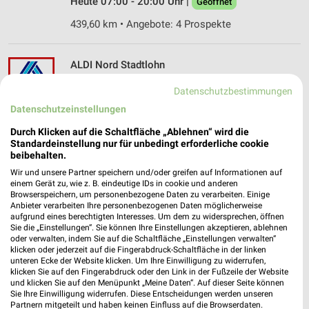
Heute 07:00 - 20:00 Uhr |
Geöffnet
439,60 km • Angebote: 4 Prospekte
ALDI Nord Stadtlohn
Schützenweg 1
Datenschutzbestimmungen
48703 Stadtlohn
❯
Datenschutzeinstellungen
Heute 07:00 - 21:00 Uhr |
Geöffnet
Durch Klicken auf die Schaltfläche „Ablehnen“ wird die
446,54 km • Angebote: 4 Prospekte
Standardeinstellung nur für unbedingt erforderliche cookie
beibehalten.
Wir und unsere Partner speichern und/oder greifen auf Informationen auf
ALDI Nord Stadtlohn
einem Gerät zu, wie z. B. eindeutige IDs in cookie und anderen
Breul 91
Browserspeichern, um personenbezogene Daten zu verarbeiten. Einige
Anbieter verarbeiten Ihre personenbezogenen Daten möglicherweise
48703 Stadtlohn
❯
aufgrund eines berechtigten Interesses. Um dem zu widersprechen, öffnen
Sie die „Einstellungen“. Sie können Ihre Einstellungen akzeptieren, ablehnen
Heute 07:00 - 21:00 Uhr |
Geöffnet
oder verwalten, indem Sie auf die Schaltfläche „Einstellungen verwalten“
klicken oder jederzeit auf die Fingerabdruck-Schaltfläche in der linken
443,77 km • Angebote: 4 Prospekte
unteren Ecke der Website klicken. Um Ihre Einwilligung zu widerrufen,
klicken Sie auf den Fingerabdruck oder den Link in der Fußzeile der Website
und klicken Sie auf den Menüpunkt „Meine Daten“. Auf dieser Seite können
Sie Ihre Einwilligung widerrufen. Diese Entscheidungen werden unseren
ALDI Nord Dorsten
Partnern mitgeteilt und haben keinen Einfluss auf die Browserdaten.