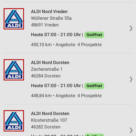
Werbeanzeigen
ALDI Nord Vreden
Erstellung von Profilen für personalisierte
Wüllener Straße 55a
Werbung
48691 Vreden
❯
Verwendung von Profilen zur Auswahl
Heute 07:00 - 21:00 Uhr |
Geöffnet
personalisierter Werbung
450,10 km • Angebote: 4 Prospekte
Erstellung von Profilen zur Personalisierung
von Inhalten
ALDI Nord Dorsten
Verwendung von Profilen zur Auswahl
Zechenstraße 1
personalisierter Inhalte
46284 Dorsten
❯
Heute 07:00 - 21:00 Uhr |
Messung der Werbeleistung
Geöffnet
448,84 km • Angebote: 4 Prospekte
Messung der Performance von Inhalten
Analyse von Zielgruppen durch Statistiken oder
ALDI Nord Dorsten
Kombinationen von Daten aus verschiedenen
Klosterstraße 107
Quellen
46282 Dorsten
❯
Entwicklung und Verbesserung der Angebote