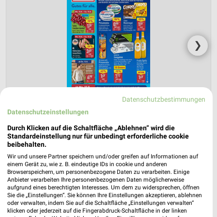
❯
Datenschutzbestimmungen
Datenschutzeinstellungen
Durch Klicken auf die Schaltfläche „Ablehnen“ wird die
Standardeinstellung nur für unbedingt erforderliche cookie
beibehalten.
ALDI Nord Prospekt für Coesfeld ab Mo.
Wir und unsere Partner speichern und/oder greifen auf Informationen auf
den 10.08.
einem Gerät zu, wie z. B. eindeutige IDs in cookie und anderen
Browserspeichern, um personenbezogene Daten zu verarbeiten. Einige
Gültig von 10. Aug. bis 15. Aug.
Anbieter verarbeiten Ihre personenbezogenen Daten möglicherweise
aufgrund eines berechtigten Interesses. Um dem zu widersprechen, öffnen
📅
Kalendereintrag erstellen
Sie die „Einstellungen“. Sie können Ihre Einstellungen akzeptieren, ablehnen
oder verwalten, indem Sie auf die Schaltfläche „Einstellungen verwalten“
klicken oder jederzeit auf die Fingerabdruck-Schaltfläche in der linken