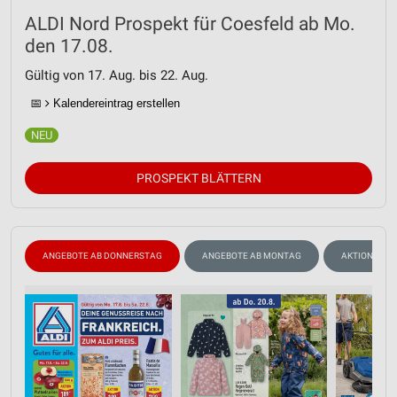
Kombinationen von Daten aus verschiedenen
Quellen
ALDI Nord Prospekt für Coesfeld ab Mo.
den 17.08.
Entwicklung und Verbesserung der Angebote
Gültig von 17. Aug. bis 22. Aug.
Verwendung reduzierter Daten zur Auswahl von
📅
Kalendereintrag erstellen
Inhalten
IAB-Besonderheiten:
Verwendung genauer Standortdaten
PROSPEKT BLÄTTERN
Geräte anhand von aktiv angeforderten
Informationen identifizieren
Nicht-IAB-Verarbeitungszwecke:
ANGEBOTE AB DONNERSTAG
ANGEBOTE AB MONTAG
AKTIONEN, R
Notwendig
Performance
Funktional
Werbung