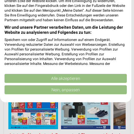
unteren Ecke der Website klicken. Um Ihre Einwilligung zu widerrufen,
PROSPEKT BLÄTTERN
klicken Sie auf den Fingerabdruck oder den Link in der Fußzeile der Website
und klicken Sie auf den Menüpunkt „Meine Daten“. Auf dieser Seite können
Sie Ihre Einwilligung widerrufen. Diese Entscheidungen werden unseren
Partnern mitgeteilt und haben keinen Einfluss auf die Browserdaten.
Wir und unsere Partner verarbeiten Daten, um die Leistung der
ANGEBOTE AB DONNERSTAG
ANGEBOTE AB MONTAG
AKTIONEN, R
Website zu analysieren und Folgendes zu tun:
Speichern von oder Zugriff auf Informationen auf einem Endgerät.
Verwendung reduzierter Daten zur Auswahl von Werbeanzeigen. Erstellung
von Profilen für personalisierte Werbung. Verwendung von Profilen zur
Auswahl personalisierter Werbung. Erstellung von Profilen zur
Personalisierung von Inhalten. Verwendung von Profilen zur Auswahl
personalisierter Inhalte. Messung der Werbeleistung. Messung der
Performance von Inhalten. Analyse von Zielgruppen durch Statistiken oder
Kombinationen von Daten aus verschiedenen Quellen. Entwicklung und
Verbesserung der Angebote. Verwendung reduzierter Daten zur Auswahl
Alle akzeptieren
von Inhalten.
Daten können außerhalb der Europäischen Union weitergegeben und in die
Nein, anpassen
USA gesendet werden.
Ihre Einwilligung und die cookie Richtlinie gelten ausschließlich für diese
Website/App.
Partnerliste anzeigen (1 IAB-Anbieter)
Wir nutzen Ihre Daten für folgende Zwecke:
IAB-Verarbeitungszwecke: