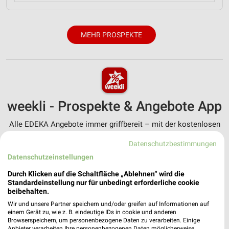
MEHR PROSPEKTE
weekli - Prospekte & Angebote App
Alle EDEKA Angebote immer griffbereit – mit der kostenlosen
weekli App für iOS & Android.
Datenschutzbestimmungen
✔
Standortgenaue Angebote
Datenschutzeinstellungen
✔
Folge deinem Lieblingshändler
Durch Klicken auf die Schaltfläche „Ablehnen“ wird die
✔
Push-Benachrichtigungen bei neuen Prospekten
Standardeinstellung nur für unbedingt erforderliche cookie
✔
Einkaufsliste - Einkauf stressfrei planen
beibehalten.
Wir und unsere Partner speichern und/oder greifen auf Informationen auf
einem Gerät zu, wie z. B. eindeutige IDs in cookie und anderen
JETZT LADEN UND SPAREN!
Browserspeichern, um personenbezogene Daten zu verarbeiten. Einige
Anbieter verarbeiten Ihre personenbezogenen Daten möglicherweise