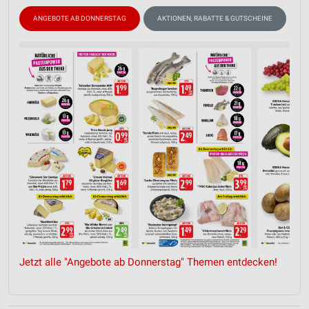
ANGEBOTE AB DONNERSTAG
AKTIONEN, RABATTE & GUTSCHEINE
F
Jetzt alle "Angebote ab Donnerstag" Themen entdecken!