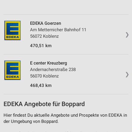
Messung der Performance von Inhalten
Analyse von Zielgruppen durch Statistiken oder
EDEKA Goerzen
Kombinationen von Daten aus verschiedenen
Quellen
Am Metternicher Bahnhof 11
❯
56072 Koblenz
Entwicklung und Verbesserung der Angebote
470,51 km
Verwendung reduzierter Daten zur Auswahl von
Inhalten
E center Kreuzberg
IAB-Besonderheiten:
Andernacherstraße 238
❯
56070 Koblenz
Verwendung genauer Standortdaten
468,43 km
Geräte anhand von aktiv angeforderten
Informationen identifizieren
EDEKA Angebote für Boppard
Nicht-IAB-Verarbeitungszwecke:
Notwendig
Hier findest Du aktuelle Angebote und Prospekte von EDEKA in
der Umgebung von Boppard.
Performance