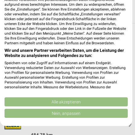
aufgrund eines berechtigten Interesses. Um dem zu widersprechen, öffnen
Sie die „Einstellungen“. Sie können Ihre Einstellungen akzeptieren, ablehnen
oder verwalten, indem Sie auf die Schaltfläche „Einstellungen verwalten“
klicken oder jederzeit auf die Fingerabdruck-Schaltfläche in der linken
unteren Ecke der Website klicken. Um Ihre Einwilligung zu widerrufen,
klicken Sie auf den Fingerabdruck oder den Link in der Fußzeile der Website
und klicken Sie auf den Menüpunkt „Meine Daten“. Auf dieser Seite können
Weitere EDEKA Geschäfte mit Angeboten in
Sie Ihre Einwilligung widerrufen. Diese Entscheidungen werden unseren
und um Boppard
Partnern mitgeteilt und haben keinen Einfluss auf die Browserdaten.
Wir und unsere Partner verarbeiten Daten, um die Leistung der
Website zu analysieren und Folgendes zu tun:
5 Geschäfte und Orte
Speichern von oder Zugriff auf Informationen auf einem Endgerät.
Verwendung reduzierter Daten zur Auswahl von Werbeanzeigen. Erstellung
EDEKA Wirz
von Profilen für personalisierte Werbung. Verwendung von Profilen zur
Auswahl personalisierter Werbung. Erstellung von Profilen zur
Casinostraße 58
❯
Personalisierung von Inhalten. Verwendung von Profilen zur Auswahl
56154 Boppard-Buchholz
personalisierter Inhalte. Messung der Werbeleistung. Messung der
Performance von Inhalten. Analyse von Zielgruppen durch Statistiken oder
481,19 km
Kombinationen von Daten aus verschiedenen Quellen. Entwicklung und
Verbesserung der Angebote. Verwendung reduzierter Daten zur Auswahl
Alle akzeptieren
von Inhalten.
Daten können außerhalb der Europäischen Union weitergegeben und in die
EDEKA Angebote in Alken
Nein, anpassen
USA gesendet werden.
Alken, Deutschland
❯
Ihre Einwilligung und die cookie Richtlinie gelten ausschließlich für diese
Website/App.
484,78 km