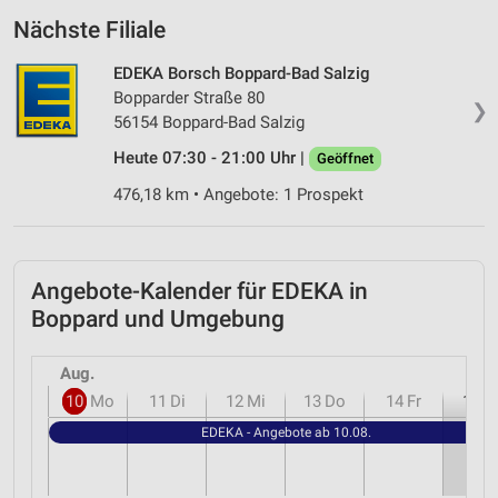
Nächste Filiale
EDEKA Borsch Boppard-Bad Salzig
Bopparder Straße 80
❯
56154 Boppard-Bad Salzig
Heute 07:30 - 21:00 Uhr |
Geöffnet
476,18 km • Angebote: 1 Prospekt
Angebote-Kalender für EDEKA in
Boppard und Umgebung
Aug.
10
Mo
11
Di
12
Mi
13
Do
14
Fr
15
S
EDEKA - Angebote ab 10.08.